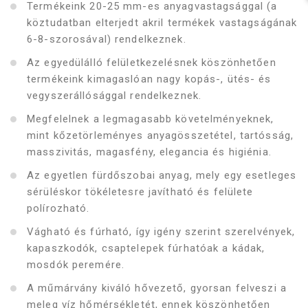
Termékeink 20-25 mm-es anyagvastagsággal (a
köztudatban elterjedt akril termékek vastagságának
6-8-szorosával) rendelkeznek.
Az egyedülálló felületkezelésnek köszönhetően
termékeink kimagaslóan nagy kopás-, ütés- és
vegyszerállósággal rendelkeznek.
Megfelelnek a legmagasabb követelményeknek,
mint kőzetörleményes anyagösszetétel, tartósság,
masszivitás, magasfény, elegancia és higiénia.
Az egyetlen fürdőszobai anyag, mely egy esetleges
sérüléskor tökéletesre javítható és felülete
polírozható.
Vágható és fúrható, így igény szerint szerelvények,
kapaszkodók, csaptelepek fúrhatóak a kádak,
mosdók peremére.
A műmárvány kiváló hővezető, gyorsan felveszi a
meleg víz hőmérsékletét, ennek köszönhetően