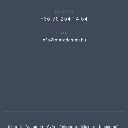
TELEFON
+36 70 254 14 54
E-MAIL
info@maredesign.hu
Szeged
Budapest
Győr
Debrecen
Miskolc
Kecskemét