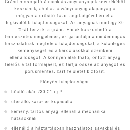
Gránit mosogatótálcáink ásványi anyagok keverékéből
készülnek, ahol az ásványi anyag alapanyag a
műgyanta erősítő fázis segítségével éri el a
legkiválóbb tulajdonságokat. Az anyagnak mintegy 80
%-át teszi ki a gránit. Ennek köszönhető a
természetes megjelenés, ez garantálja a mindennapos
használatnak megfelelő tulajdonságokat, a különleges
keménységet és a karcolásokkal szembeni
ellenállóságot. A könnyen alakítható, öntött anyag
felelős a tál formájáért, ez tartja össze az anyagot és
pórusmentes, zárt felületet biztosít.
Előnyös tulajdonságai:
hőálló akár 230 C°-ig !!!
ütésálló, karc- és kopásálló
kemény, tartós anyag, ellenáll a mechanikai
hatásoknak
ellenálló a háztartásban használatos savakkal és