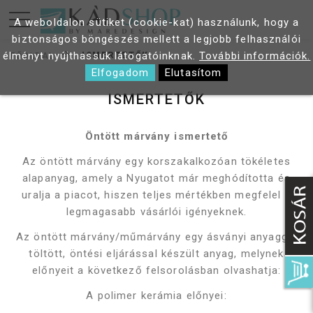
A weboldalon sütiket (cookie-kat) használunk, hogy a
biztonságos böngészés mellett a legjobb felhasználói
élményt nyújthassuk látogatóinknak.
További információk.
ISMERTETŐK
FŐOLDAL
Elfogadom
Elutasítom
ISMERTETŐK
Öntött márvány ismertető
Az öntött márvány egy korszakalkozóan tökéletes
alapanyag, amely a Nyugatot már meghódította és
uralja a piacot, hiszen teljes mértékben megfelel a
legmagasabb vásárlói igényeknek.
Az öntött márvány/műmárvány egy ásványi anyaggal
töltött, öntési eljárással készült anyag, melynek
előnyeit a következő felsorolásban olvashatja:
A polimer kerámia előnyei: