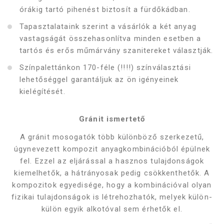
órákig tartó pihenést biztosít a fürdőkádban.
Tapasztalataink szerint a vásárlók a két anyag
vastagságát összehasonlítva minden esetben a
tartós és erős műmárvány szanitereket választják.
Színpalettánkon 170-féle (!!!!) színválasztási
lehetőséggel garantáljuk az ön igényeinek
kielégítését.
Gránit ismertető
A gránit mosogatók több különböző szerkezetű,
úgynevezett kompozit anyagkombinációból épülnek
fel. Ezzel az eljárással a hasznos tulajdonságok
kiemelhetők, a hátrányosak pedig csökkenthetők. A
kompozitok egyedisége, hogy a kombinációval olyan
fizikai tulajdonságok is létrehozhatók, melyek külön-
külön egyik alkotóval sem érhetők el.