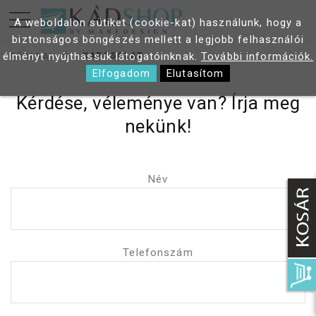
A weboldalon sütiket (cookie-kat) használunk, hogy a
biztonságos böngészés mellett a legjobb felhasználói
élményt nyújthassuk látogatóinknak.
További információk.
KAPCSOLAT
FŐOLDAL
Elfogadom
Elutasítom
Kérdése, véleménye van? Írja meg
nekünk!
Név
Telefonszám