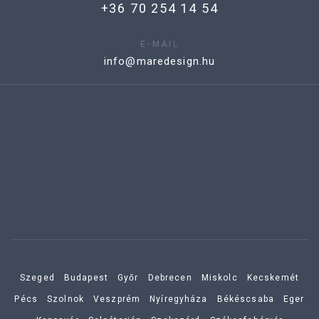
+36 70 254 14 54
E-MAIL
info@maredesign.hu
Szeged
Budapest
Győr
Debrecen
Miskolc
Kecskemét
Pécs
Szolnok
Veszprém
Nyíregyháza
Békéscsaba
Eger