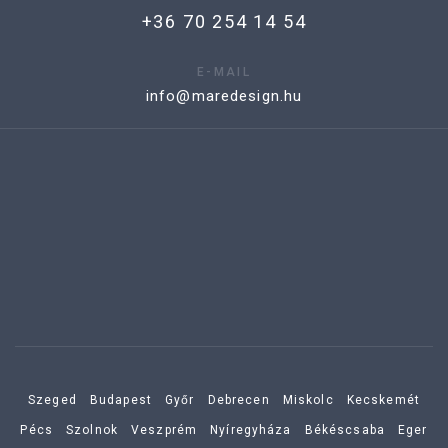
+36 70 254 14 54
E-MAIL
info@maredesign.hu
Szeged
Budapest
Győr
Debrecen
Miskolc
Kecskemét
Pécs
Szolnok
Veszprém
Nyíregyháza
Békéscsaba
Eger