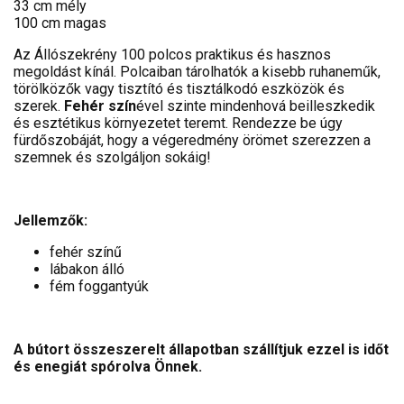
33 cm mély
100 cm magas
Az Állószekrény 100 polcos praktikus és hasznos
megoldást kínál. Polcaiban tárolhatók a kisebb ruhaneműk,
törölközők vagy tisztító és tisztálkodó eszközök és
szerek.
Fehér szín
ével szinte mindenhová beilleszkedik
és esztétikus környezetet teremt. Rendezze be úgy
fürdőszobáját, hogy a végeredmény örömet szerezzen a
szemnek és szolgáljon sokáig!
Jellemzők:
fehér színű
lábakon álló
fém foggantyúk
A bútort összeszerelt állapotban szállítjuk ezzel is időt
és enegiát spórolva Önnek.