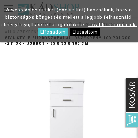
A weboldalon sütiket (cookie-kat) használunk, hogy a
biztonságos böngészés mellett a legjobb felhasználói
élményt nyújthassuk látogatóinknak.
További információk.
FŐOLDAL
TERMÉKEK
FÜRDŐSZOBA BÚTOROK
Elfogadom
Elutasítom
ÁLLÓ SZEKRÉNY
VIVA STYLE FÜRDŐSZOBAI ÁLLÓSZEKRÉNY 100 POLCOS
-2 FIÓK - JOBBOS - 35 X 33 X 100 CM