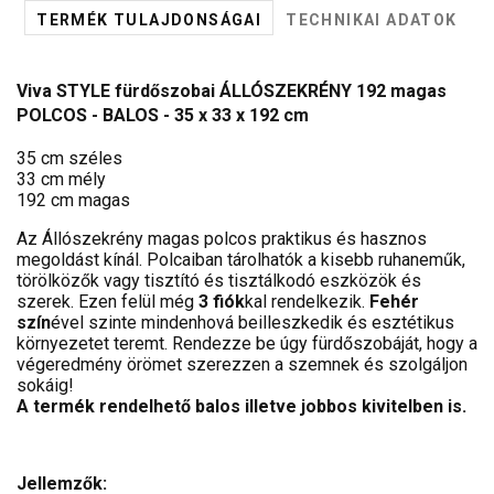
TERMÉK TULAJDONSÁGAI
TECHNIKAI ADATOK
Viva STYLE fürdőszobai ÁLLÓSZEKRÉNY 192 magas
POLCOS - BALOS - 35 x 33 x 192 cm
35 cm széles
33 cm mély
192 cm magas
Az Állószekrény magas polcos praktikus és hasznos
megoldást kínál. Polcaiban tárolhatók a kisebb ruhaneműk,
törölközők vagy tisztító és tisztálkodó eszközök és
szerek. Ezen felül még
3 fiók
kal rendelkezik.
Fehér
szín
ével szinte mindenhová beilleszkedik és esztétikus
környezetet teremt. Rendezze be úgy fürdőszobáját, hogy a
végeredmény örömet szerezzen a szemnek és szolgáljon
sokáig!
A termék rendelhető balos illetve jobbos kivitelben is.
Jellemzők: