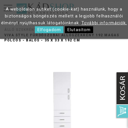
A weboldalon sütiket (cookie-kat) használunk, hogy a
biztonságos böngészés mellett a legjobb felhasználói
élményt nyújthassuk látogatóinknak.
További információk.
FŐOLDAL
TERMÉKEK
FÜRDŐSZOBA BÚTOROK
Elfogadom
Elutasítom
ÁLLÓ SZEKRÉNY
VIVA STYLE FÜRDŐSZOBAI ÁLLÓSZEKRÉNY 192 MAGAS
POLCOS - BALOS - 35 X 33 X 192 CM