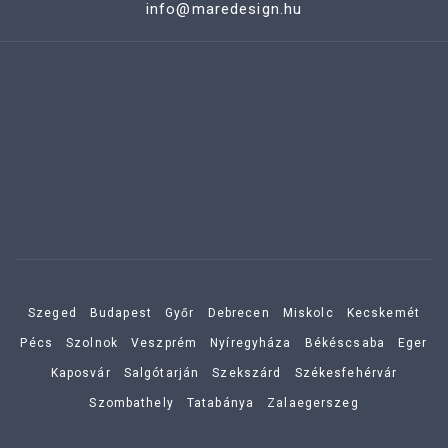
info@maredesign.hu
Szeged
Budapest
Győr
Debrecen
Miskolc
Kecskemét
Pécs
Szolnok
Veszprém
Nyíregyháza
Békéscsaba
Eger
Kaposvár
Salgótarján
Szekszárd
Székesfehérvár
Szombathely
Tatabánya
Zalaegerszeg