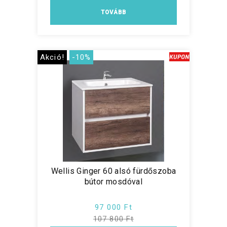
TOVÁBB
Akció!
-10%
Wellis Ginger 60 alsó fürdőszoba
bútor mosdóval
97 000 Ft
107 800 Ft