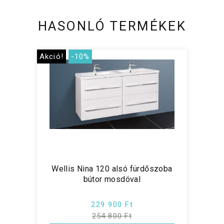
HASONLÓ TERMÉKEK
Akció!
-10%
Wellis Nina 120 alsó fürdőszoba
bútor mosdóval
229 900 Ft
254 800 Ft