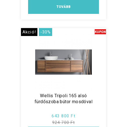
TOVÁBB
Akció!
-30%
Wellis Tripoli 165 alsó
fürdőszoba bútor mosdóval
643 800 Ft
924 700 Ft