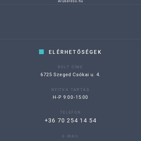
Árukereső.hu
ELÉRHETŐSÉGEK
BOLT CÍME
6725 Szeged Csókai u. 4.
NYITVA TARTÁS
H-P 9:00-15:00
TELEFON
+36 70 254 14 54
E-MAIL