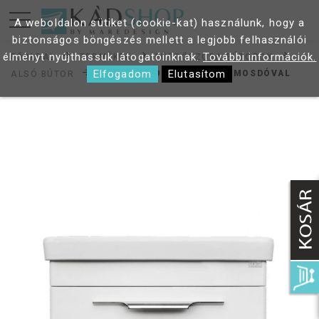
A weboldalon sütiket (cookie-kat) használunk, hogy a
biztonságos böngészés mellett a legjobb felhasználói
élményt nyújthassuk látogatóinknak.
További információk.
FŐOLDAL
TERMÉKEK
FÜRDŐSZOBA BÚTOROK
Elfogadom
Elutasítom
TMP LUX 60 ALSÓ BÚTOR MOSDÓVAL
ALSÓ BÚTOR