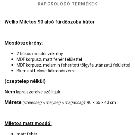
KAPCSOLÓDÓ TERMÉKEK
Wellis Miletos 90 alsó fürdőszoba bútor
Mosdószekrény:
2 fiókos mosdószekrény
MDF korpusz, matt fehér felülettel
MDF korpusz, melamin fehérített tölgyfa utánzatú felülettel
Blum soft-close fiókrendszerrel
(csaptelep nélkül)
Nem
lapra szerelve szállítjuk.
Mérete
(szélesség × mélység × magasság):
90 × 55 × 40 cm
Miletos matt mosdó:
matt fehér