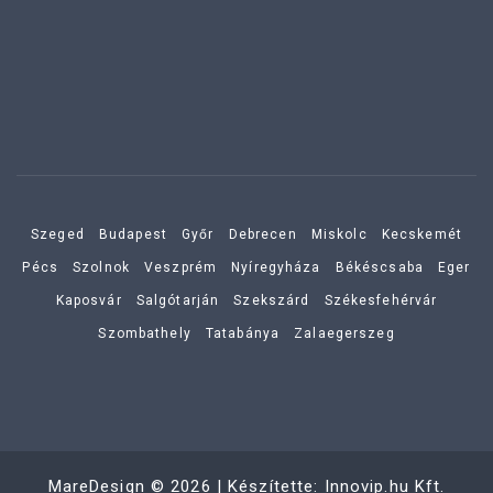
Szeged
Budapest
Győr
Debrecen
Miskolc
Kecskemét
Pécs
Szolnok
Veszprém
Nyíregyháza
Békéscsaba
Eger
Kaposvár
Salgótarján
Szekszárd
Székesfehérvár
Szombathely
Tatabánya
Zalaegerszeg
MareDesign
©
2026
| Készítette:
Innovip.hu Kft.