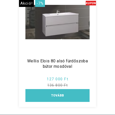
Akció!
-7%
Wellis Elois 80 alsó fürdőszoba
bútor mosdóval
127 000 Ft
136 800 Ft
TOVÁBB