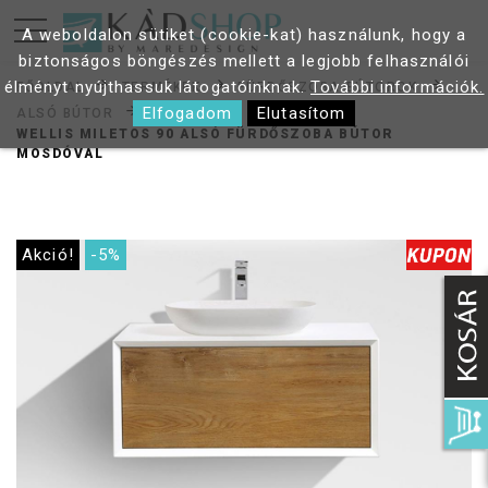
A weboldalon sütiket (cookie-kat) használunk, hogy a
biztonságos böngészés mellett a legjobb felhasználói
élményt nyújthassuk látogatóinknak.
További információk.
FŐOLDAL
TERMÉKEK
FÜRDŐSZOBA BÚTOROK
Elfogadom
Elutasítom
ALSÓ BÚTOR
WELLIS MILETOS 90 ALSÓ FÜRDŐSZOBA BÚTOR
MOSDÓVAL
Akció!
-5%