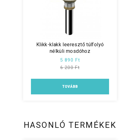
Klikk-klakk leeresztő túlfolyó
nélküli mosdóhoz
5 890 Ft
6 200 Ft
TOVÁBB
HASONLÓ TERMÉKEK