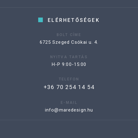
ELÉRHETŐSÉGEK
BOLT CÍME
6725 Szeged Csókai u. 4.
NYITVA TARTÁS
H-P 9:00-15:00
TELEFON
+36 70 254 14 54
E-MAIL
info@maredesign.hu