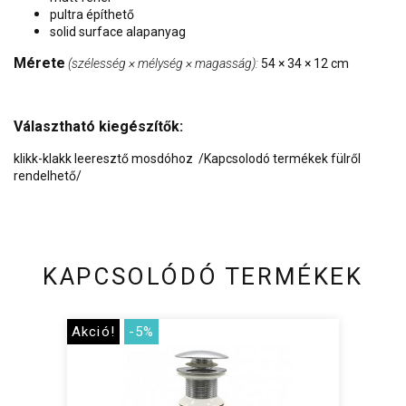
pultra építhető
solid surface alapanyag
Mérete
(szélesség × mélység × magasság):
54 × 34 × 12 cm
Választható kiegészítők:
klikk-klakk leeresztő mosdóhoz /Kapcsolodó termékek fülről
rendelhető/
KAPCSOLÓDÓ TERMÉKEK
Akció!
-5%