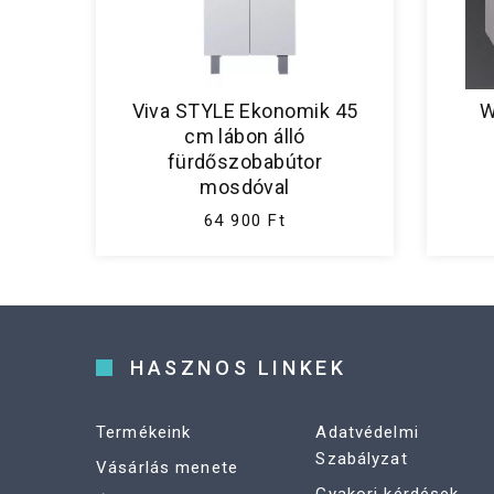
Viva STYLE Ekonomik 45
W
cm lábon álló
fürdőszobabútor
mosdóval
64 900 Ft
HASZNOS LINKEK
Termékeink
Adatvédelmi
Szabályzat
Vásárlás menete