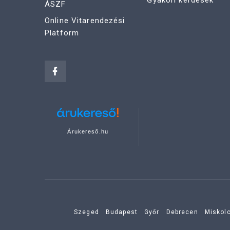
Gyakori kérdések
ÁSZF
Online Vitarendezési
Platform
Árukereső.hu
Szeged
Budapest
Győr
Debrecen
Miskol