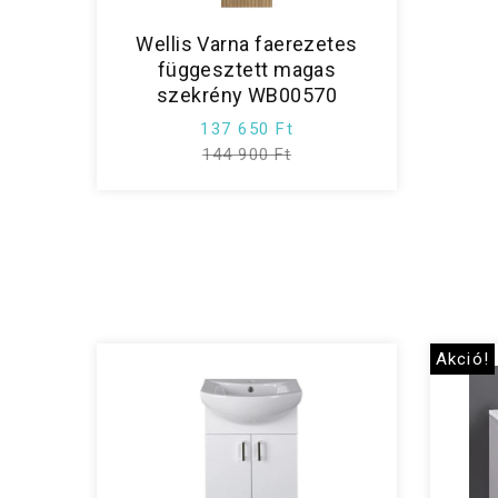
Wellis Varna faerezetes
függesztett magas
szekrény WB00570
137 650 Ft
144 900 Ft
Akció!