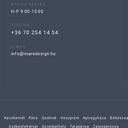
NYITVA TARTÁS
H-P 9:00-15:00
TELEFON
+36 70 254 14 54
E-MAIL
info@maredesign.hu
c
Kecskemét
Pécs
Szolnok
Veszprém
Nyíregyháza
Békéscs
Székesfehérvár
Szombathely
Tatabánya
Zalaegerszeg