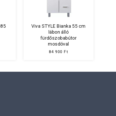
 85
Viva STYLE Bianka 55 cm
lábon álló
fürdőszobabútor
mosdóval
84 900 Ft