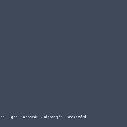
aba
Eger
Kaposvár
Salgótarján
Szekszárd