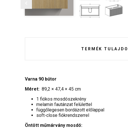
TERMÉK TULAJDO
Varna 90 bútor
Méret:
89,2 × 47,4 × 45 cm
1 fiókos mosdószekrény
melamin fautánzat felülettel
függőlegesen bordázott előlappal
soft-close fiókrendszerrel
Öntött műmárvány mosdó: