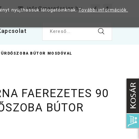
4
info@maredesign.hu
ményt nyújthassuk látogatóinknak.
További információk.
Kapcsolat
Kereső...
 FÜRDŐSZOBA BÚTOR MOSDÓVAL
RNA FAEREZETES 90
ŐSZOBA BÚTOR