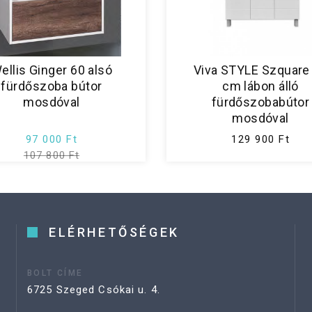
ellis Ginger 60 alsó
Viva STYLE Szquare
fürdőszoba bútor
cm lábon álló
mosdóval
fürdőszobabútor
mosdóval
97 000 Ft
129 900 Ft
107 800 Ft
ELÉRHETŐSÉGEK
BOLT CÍME
6725 Szeged Csókai u. 4.