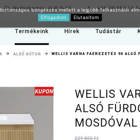
Nyitvatartás: H-P 9-15
+36 70 254 14 5
 biztonságos böngészés mellett a legjobb felhasználói él
Elfogadom
Elutasítom
Termékeink
Hírek
Tudástár
WELLIS VARNA FAEREZETES 90 ALSÓ
K
ALSÓ BÚTOR
WELLIS VA
ALSÓ FÜRD
MOSDÓVAL
229 800 Ft