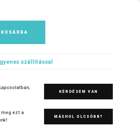
KOSÁRBA
ngyenes szállítással
kapcsolatban,
KÉRDÉSEM VAN
 meg ezt a
MÁSHOL OLCSÓBB?
nk!