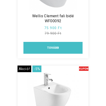
Wellis Clement fali bidé
WF00092
75 900 Ft
79 900 Ft
TOVÁBB
Akció!
-5%