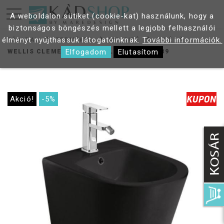
A weboldalon sütiket (cookie-kat) használunk, hogy a
biztonságos böngészés mellett a legjobb felhasználói
élményt nyújthassuk látogatóinknak.
További információk.
FŐOLDAL
TERMÉKEK
WC, BIDÉ
BIDÉ
Elfogadom
Elutasítom
WELLIS CLEMENT BLACK FALI BIDÉ WF00089
Akció!
-5%