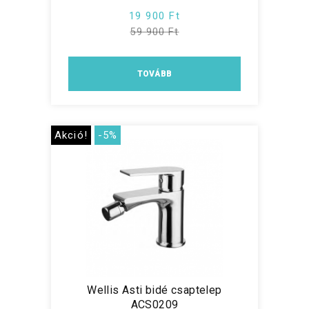
19 900 Ft
59 900 Ft
TOVÁBB
Akció!
-5%
Wellis Asti bidé csaptelep
ACS0209