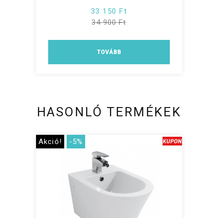
33 150 Ft
34 900 Ft
TOVÁBB
HASONLÓ TERMÉKEK
Akció!
-5%