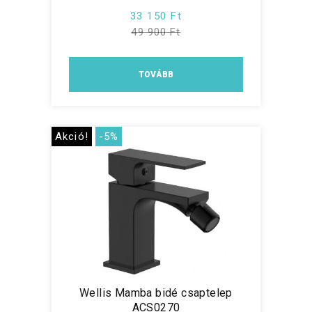
33 150 Ft
49 900 Ft
TOVÁBB
Akció!
-5%
Wellis Mamba bidé csaptelep
ACS0270