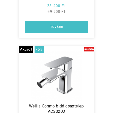
28 400 Ft
29 900 Ft
TOVÁBB
Akció!
-5%
Wellis Cosmo bidé csaptelep
ACS0203