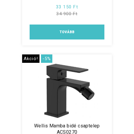
33 150 Ft
34 900 Ft
TOVÁBB
Akció!
-5%
Wellis Mamba bidé csaptelep
ACS0270