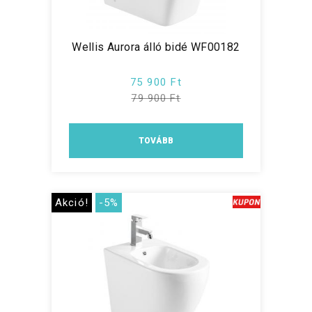
Wellis Aurora álló bidé WF00182
75 900 Ft
79 900 Ft
TOVÁBB
Akció!
-5%