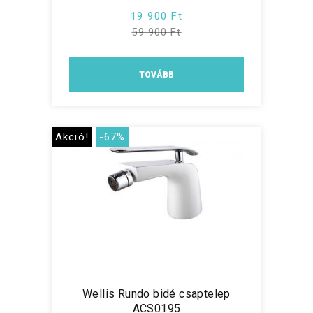
19 900 Ft
59 900 Ft
TOVÁBB
Akció!
-67%
Wellis Rundo bidé csaptelep
ACS0195