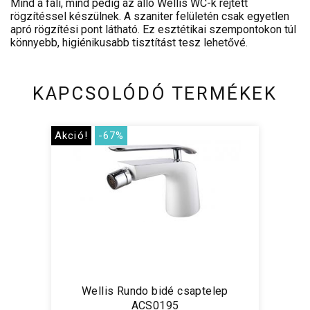
Mind a fali, mind pedig az álló Wellis WC-k rejtett
rögzítéssel készülnek. A szaniter felületén csak egyetlen
apró rögzítési pont látható. Ez esztétikai szempontokon túl
könnyebb, higiénikusabb tisztítást tesz lehetővé.
KAPCSOLÓDÓ TERMÉKEK
Akció!
-67%
Wellis Rundo bidé csaptelep
ACS0195