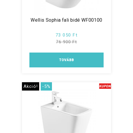
Wellis Sophia fali bidé WF00100
73 050 Ft
76 900 Ft
TOVÁBB
Akció!
-5%