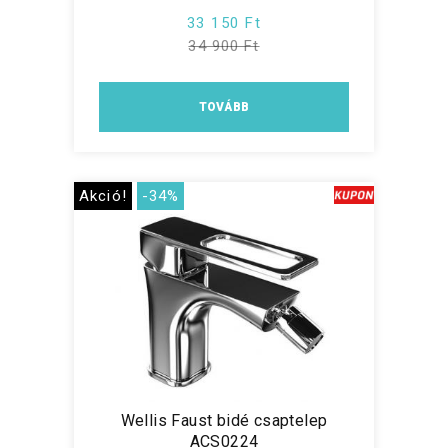
33 150 Ft
34 900 Ft
TOVÁBB
Akció!
-34%
Wellis Faust bidé csaptelep
ACS0224