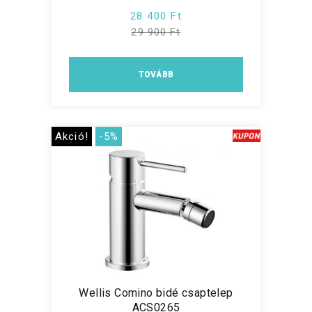
28 400 Ft
29 900 Ft
TOVÁBB
Akció!
-5%
Wellis Comino bidé csaptelep
ACS0265