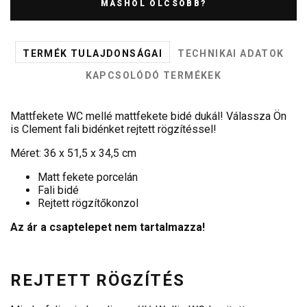
MÁSHOL OLCSÓBB?
TERMÉK TULAJDONSÁGAI
TECHNIKAI ADATOK
KAPCSOLÓDÓ TERMÉKEK
Mattfekete WC mellé mattfekete bidé dukál! Válassza Ön
is Clement fali bidénket rejtett rögzítéssel!
Méret: 36 x 51,5 x 34,5 cm
Matt fekete porcelán
Fali bidé
Rejtett rögzítőkonzol
Az ár a csaptelepet nem tartalmazza!
REJTETT RÖGZÍTÉS