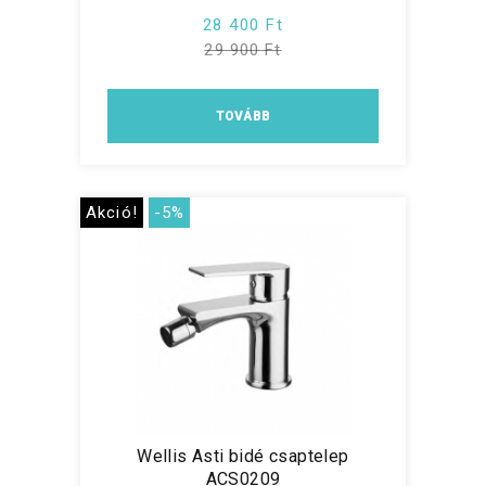
28 400 Ft
29 900 Ft
TOVÁBB
Akció!
-5%
Wellis Asti bidé csaptelep
ACS0209