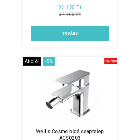
33 150 Ft
34 900 Ft
TOVÁBB
Akció!
-5%
Wellis Cosmo bidé csaptelep
ACS0203