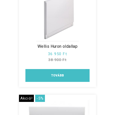
Wellis Huron oldallap
36 950 Ft
38 900 Ft
TOVÁBB
Akció!
-5%