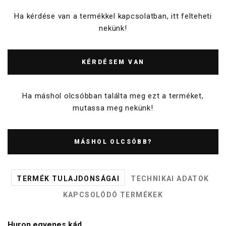
Ha kérdése van a termékkel kapcsolatban, itt felteheti
nekünk!
KÉRDÉSEM VAN
Ha máshol olcsóbban találta meg ezt a terméket,
mutassa meg nekünk!
MÁSHOL OLCSÓBB?
TERMÉK TULAJDONSÁGAI
TECHNIKAI ADATOK
KAPCSOLÓDÓ TERMÉKEK
Huron egyenes kád