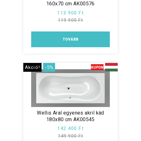
160x70 cm AK00576
113 900 Ft
119 900 Ft
TOVÁBB
Akció!
-5%
Wellis Aral egyenes akril kád
180x80 cm AK00545
142 400 Ft
149 900 Ft