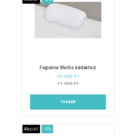
Fejpárna Wellis kádakhoz
10 450 Ft
11 000 Ft
TOVÁBB
Akció!
-5%