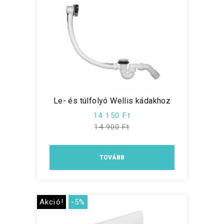
Le- és túlfolyó Wellis kádakhoz
14 150 Ft
14 900 Ft
TOVÁBB
Akció!
-5%