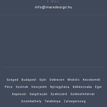
E-MAIL
info@maredesign.hu
Szeged
Budapest
Győr
Debrecen
Miskolc
Kecskemét
Pécs
Szolnok
Veszprém
Nyíregyháza
Békéscsaba
Eger
Kaposvár
Salgótarján
Szekszárd
Székesfehérvár
Szombathely
Tatabánya
Zalaegerszeg