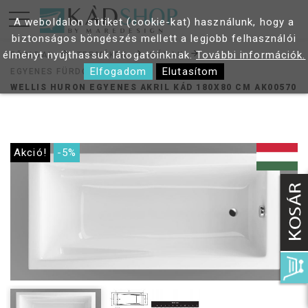
A weboldalon sütiket (cookie-kat) használunk, hogy a
biztonságos böngészés mellett a legjobb felhasználói
élményt nyújthassuk látogatóinknak.
További információk.
FŐOLDAL
TERMÉKEK
KÁDAK
Elfogadom
Elutasítom
EGYENES FÜRDŐKÁDAK
WELLIS HURON EGYENES AKRIL KÁD 180X80 CM AK00570
Akció!
-5%