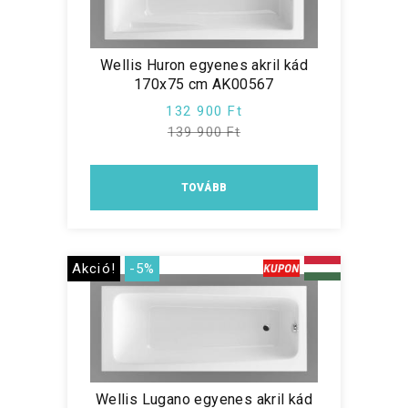
Wellis Huron egyenes akril kád
170x75 cm AK00567
132 900 Ft
139 900 Ft
TOVÁBB
Akció!
-5%
Wellis Lugano egyenes akril kád