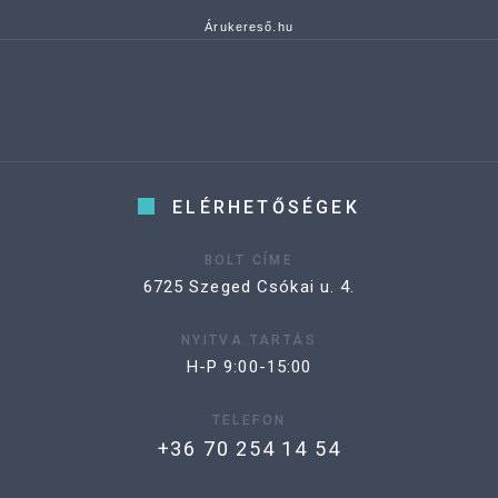
Árukereső.hu
ELÉRHETŐSÉGEK
BOLT CÍME
6725 Szeged Csókai u. 4.
NYITVA TARTÁS
H-P 9:00-15:00
TELEFON
+36 70 254 14 54