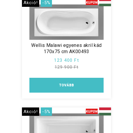
Akció!
-5%
Wellis Malawi egyenes akril kád
170x75 cm AK00493
123 400 Ft
129 900 Ft
TOVÁBB
Akció!
-5%