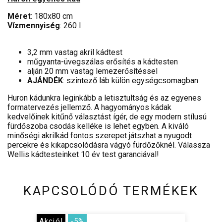
Méret
: 180x80 cm
Vízmennyiség
: 260 l
3,2 mm vastag akril kádtest
műgyanta-üvegszálas erősítés a kádtesten
alján 20 mm vastag lemezerősítéssel
AJÁNDÉK
: szintező láb külön egységcsomagban
Huron kádunkra leginkább a letisztultság és az egyenes
formatervezés jellemző. A hagyományos kádak
kedvelőinek kitűnő választást ígér, de egy modern stílusú
fürdőszoba csodás kelléke is lehet egyben. A kiváló
minőségi akrilkád fontos szerepet játszhat a nyugodt
percekre és kikapcsolódásra vágyó fürdőzőknél. Válassza
Wellis kádtesteinket 10 év test garanciával!
KAPCSOLÓDÓ TERMÉKEK
Akció!
-5%