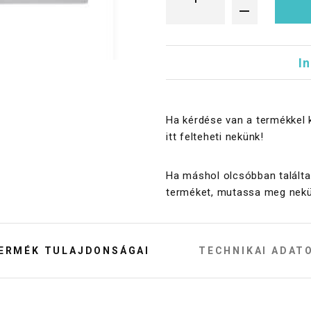
I
Ha kérdése van a termékkel 
itt felteheti nekünk!
Ha máshol olcsóbban találta
terméket, mutassa meg nekü
ERMÉK TULAJDONSÁGAI
TECHNIKAI ADAT