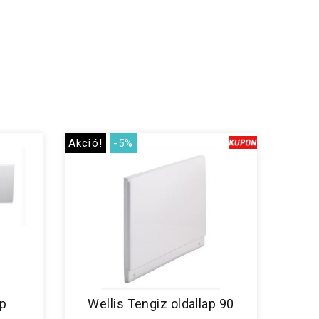
Akció!
-5%
ap
Wellis Tengiz oldallap 90