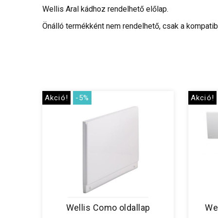
Wellis Aral kádhoz rendelhető előlap.
Önálló termékként nem rendelhető, csak a kompatibi
Akció!
-5%
Akció!
Wellis Como oldallap
Wel