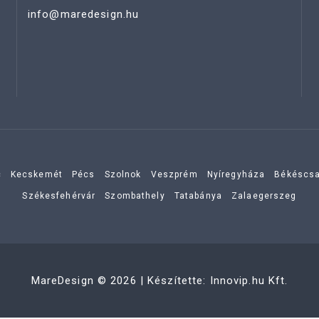
info@maredesign.hu
c
Kecskemét
Pécs
Szolnok
Veszprém
Nyíregyháza
Békéscs
Székesfehérvár
Szombathely
Tatabánya
Zalaegerszeg
MareDesign
©
2026
| Készítette:
Innovip.hu Kft.