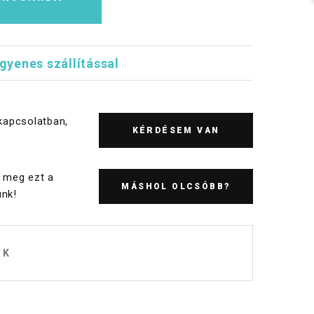
ngyenes szállítással
kapcsolatban,
KÉRDÉSEM VAN
 meg ezt a
MÁSHOL OLCSÓBB?
nk!
OK