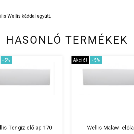
lis Wellis káddal együtt.
HASONLÓ TERMÉKEK
-5%
Akció!
-5%
lis Tengiz előlap 170
Wellis Malawi elől