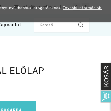
4
info@maredesign.hu
ményt nyújthassuk látogatóinknak.
További információk.
Kapcsolat
Kereső...
AL ELŐLAP
KOSÁRBA