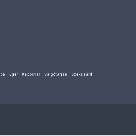
aba
Eger
Kaposvár
Salgótarján
Szekszárd