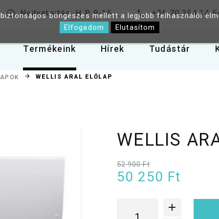
Nyitvatartás: H-P 9-15
+36 70 254 14 5
 biztonságos böngészés mellett a legjobb felhasználói él
Elfogadom
Elutasítom
Termékeink
Hírek
Tudástár
WELLIS ARAL ELŐLAP
LAPOK
WELLIS AR
52 900 Ft
50 250 Ft