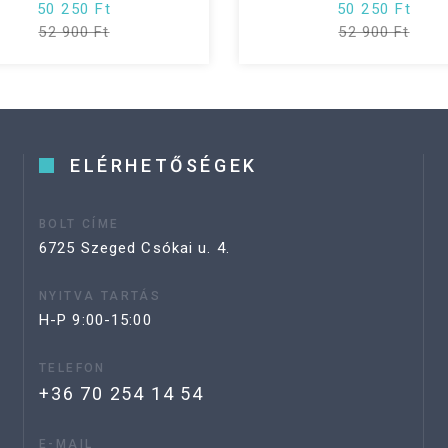
50 250 Ft
50 250 Ft
52 900 Ft
52 900 Ft
ELÉRHETŐSÉGEK
BOLT CÍME
6725 Szeged Csókai u. 4.
NYITVA TARTÁS
H-P 9:00-15:00
TELEFON
+36 70 254 14 54
E-MAIL