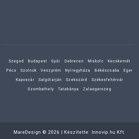
Szeged
Budapest
Győr
Debrecen
Miskolc
Kecskemét
Pécs
Szolnok
Veszprém
Nyíregyháza
Békéscsaba
Eger
Kaposvár
Salgótarján
Szekszárd
Székesfehérvár
Szombathely
Tatabánya
Zalaegerszeg
MareDesign
©
2026
| Készítette:
Innovip.hu Kft.