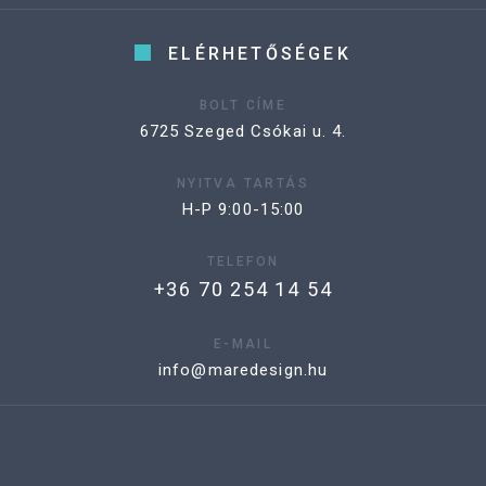
ELÉRHETŐSÉGEK
BOLT CÍME
6725 Szeged Csókai u. 4.
NYITVA TARTÁS
H-P 9:00-15:00
TELEFON
+36 70 254 14 54
E-MAIL
info@maredesign.hu