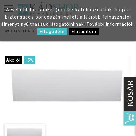
A weboldalon sütiket (cookie-kat) használunk, hogy a
biztonságos böngészés mellett a legjobb felhasználói
élményt nyújthassuk látogatóinknak.
További információk.
FŐOLDAL
TERMÉKEK
KIEGÉSZÍTŐK
ELŐLAPOK
Elfogadom
Elutasítom
WELLIS TENGIZ ELŐLAP 150
Akció!
-5%