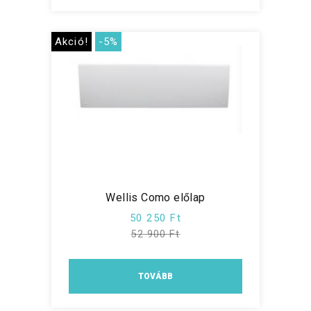
Akció!
-5%
Wellis Como előlap
50 250 Ft
52 900 Ft
TOVÁBB