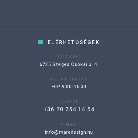
ELÉRHETŐSÉGEK
BOLT CÍME
6725 Szeged Csókai u. 4.
NYITVA TARTÁS
H-P 9:00-15:00
TELEFON
+36 70 254 14 54
E-MAIL
info@maredesign.hu