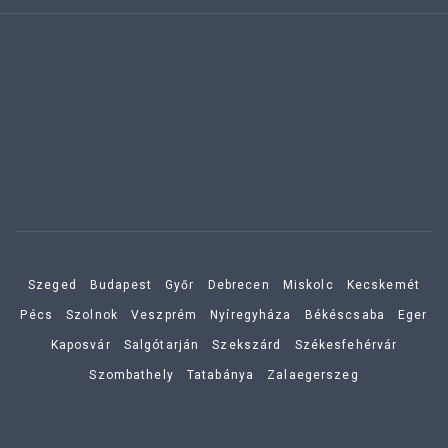
Szeged
Budapest
Győr
Debrecen
Miskolc
Kecskemét
Pécs
Szolnok
Veszprém
Nyíregyháza
Békéscsaba
Eger
Kaposvár
Salgótarján
Szekszárd
Székesfehérvár
Szombathely
Tatabánya
Zalaegerszeg