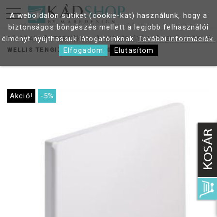
A weboldalon sütiket (cookie-kat) használunk, hogy a
biztonságos böngészés mellett a legjobb felhasználói
élményt nyújthassuk látogatóinknak.
További információk.
FŐOLDAL
TERMÉKEK
KIEGÉSZÍTŐK
ELŐLAPOK
Elfogadom
Elutasítom
WELLIS TENGIZ OLDALLAP 80
Akció!
-5%