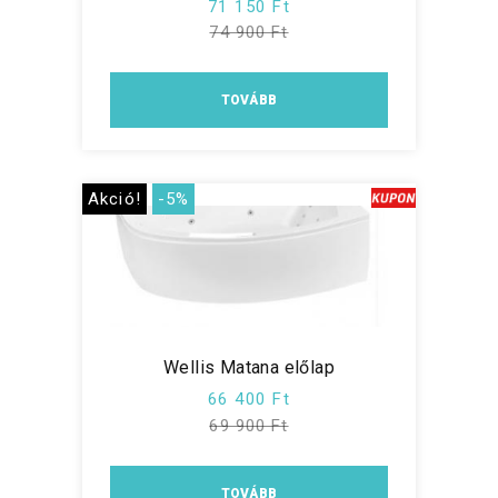
71 150 Ft
74 900 Ft
TOVÁBB
Akció!
-5%
Wellis Matana előlap
66 400 Ft
69 900 Ft
TOVÁBB