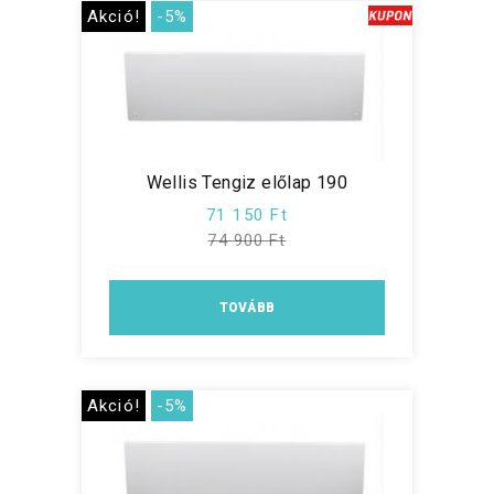
Akció!
-5%
Wellis Tengiz előlap 190
71 150 Ft
74 900 Ft
TOVÁBB
Akció!
-5%