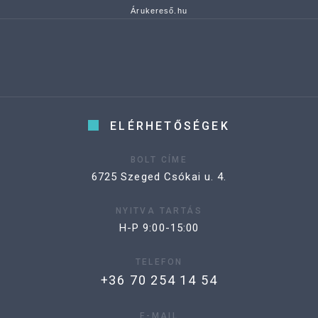
Árukereső.hu
ELÉRHETŐSÉGEK
BOLT CÍME
6725 Szeged Csókai u. 4.
NYITVA TARTÁS
H-P 9:00-15:00
TELEFON
+36 70 254 14 54
E-MAIL