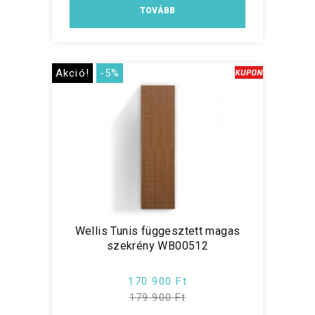
TOVÁBB
Akció!
-5%
Wellis Tunis függesztett magas
szekrény WB00512
170 900 Ft
179 900 Ft