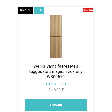
Akció!
-5%
Wellis Varna faerezetes
függesztett magas szekrény
WB00570
137 650 Ft
144 900 Ft
TOVÁBB