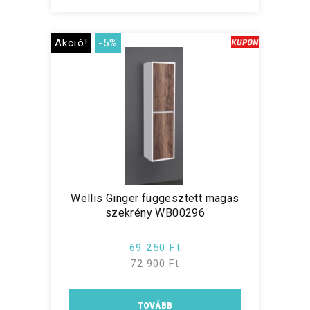
Akció!
-5%
Wellis Ginger függesztett magas
szekrény WB00296
69 250 Ft
72 900 Ft
TOVÁBB