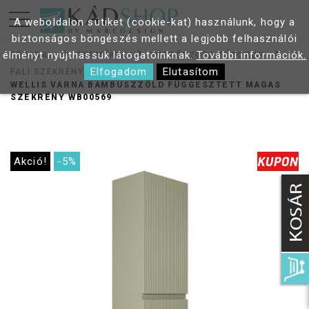
A weboldalon sütiket (cookie-kat) használunk, hogy a
biztonságos böngészés mellett a legjobb felhasználói
élményt nyújthassuk látogatóinknak.
További információk.
FŐOLDAL
TERMÉKEK
FÜRDŐSZOBA BÚTOROK
Elfogadom
Elutasítom
FALI SZEKRÉNY
WELLIS VARNA BAMBUSZZÖLD FÜGGESZTETT MAGAS
SZEKRÉNY WB00569
Akció!
-5%