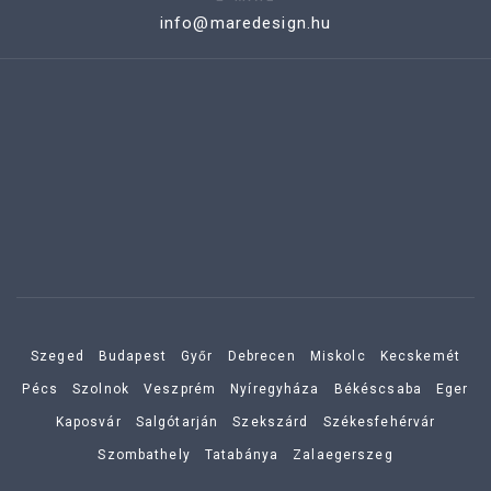
info@maredesign.hu
Szeged
Budapest
Győr
Debrecen
Miskolc
Kecskemét
Pécs
Szolnok
Veszprém
Nyíregyháza
Békéscsaba
Eger
Kaposvár
Salgótarján
Szekszárd
Székesfehérvár
Szombathely
Tatabánya
Zalaegerszeg