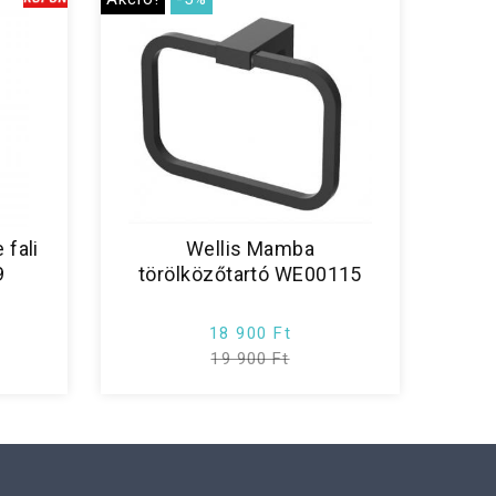
fali
Wellis Mamba
9
törölközőtartó WE00115
18 900 Ft
19 900 Ft