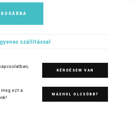
KOSÁRBA
ngyenes szállítással
kapcsolatban,
KÉRDÉSEM VAN
 meg ezt a
MÁSHOL OLCSÓBB?
nk!