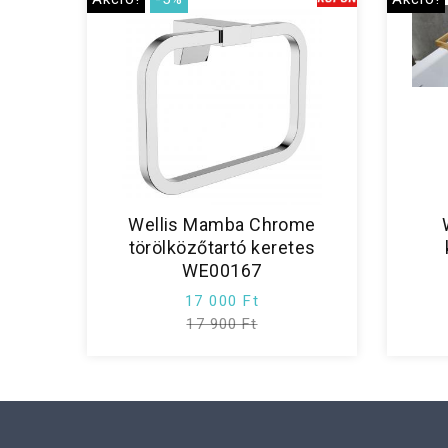
Wellis Mamba Chrome
törölközőtartó keretes
WE00167
17 000 Ft
17 900 Ft