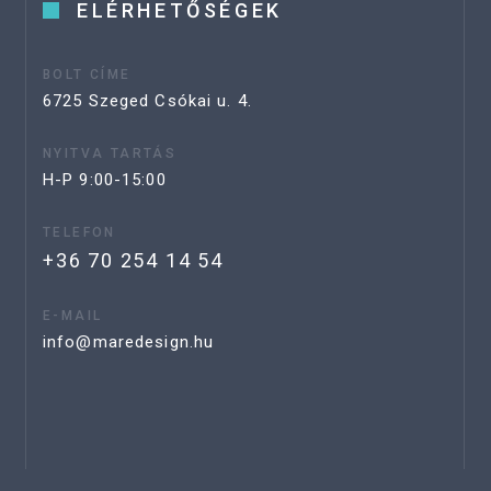
ELÉRHETŐSÉGEK
BOLT CÍME
6725 Szeged Csókai u. 4.
NYITVA TARTÁS
H-P 9:00-15:00
TELEFON
+36 70 254 14 54
E-MAIL
info@maredesign.hu