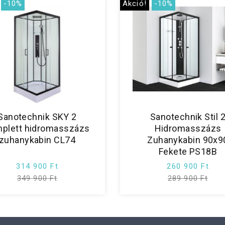
-10%
Akció!
-10%
Sanotechnik SKY 2
Sanotechnik Stil 
plett hidromasszázs
Hidromasszázs
zuhanykabin CL74
Zuhanykabin 90x9
Fekete PS18B
314 900 Ft
260 900 Ft
349 900 Ft
289 900 Ft