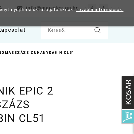
4
info@maredesign.hu
ményt nyújthassuk látogatóinknak.
További információk.
Kapcsolat
Kereső...
DROMASSZÁZS ZUHANYKABIN CL51
IK EPIC 2
SZÁZS
IN CL51