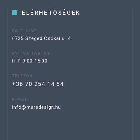
ELÉRHETŐSÉGEK
BOLT CÍME
6725 Szeged Csókai u. 4.
NYITVA TARTÁS
H-P 9:00-15:00
TELEFON
+36 70 254 14 54
E-MAIL
info@maredesign.hu