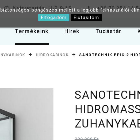
Nyitvatartás: H-P 9-15
+36 70 254 14 5
 biztonságos böngészés mellett a legjobb felhasználói él
Elfogadom
Elutasítom
Termékeink
Hírek
Tudástár
SANOTECHNIK EPIC 2 HI
NYKABINOK
HIDROKABINOK
SANOTECHN
HIDROMAS
ZUHANYKAB
329 900 Ft