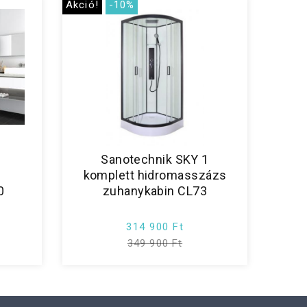
Akció!
-10%
2
Sanotechnik SKY 1
komplett hidromasszázs
0
zuhanykabin CL73
314 900 Ft
349 900 Ft