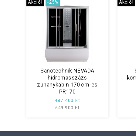
Akció!
-25%
Akció!
Sanotechnik NEVADA
hidromasszázs
kom
zuhanykabin 170 cm-es
PR170
487 400 Ft
649 900 Ft