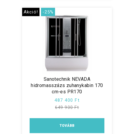
Akció!
-25%
Sanotechnik NEVADA
hidromasszázs zuhanykabin 170
cm-es PR170
487 400 Ft
649 900 Ft
TOVÁBB