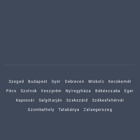
Szeged
Budapest
Győr
Debrecen
Miskolc
Kecskemét
Pécs
Szolnok
Veszprém
Nyíregyháza
Békéscsaba
Eger
Kaposvár
Salgótarján
Szekszárd
Székesfehérvár
Szombathely
Tatabánya
Zalaegerszeg