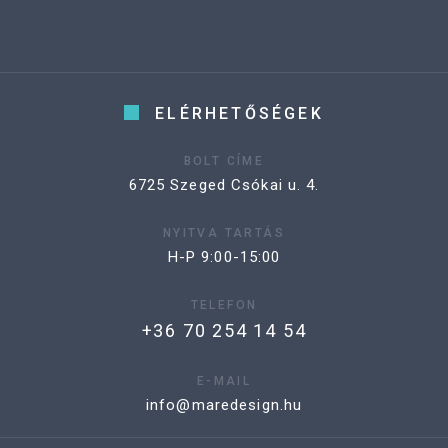
ELÉRHETŐSÉGEK
BOLT CÍME
6725 Szeged Csókai u. 4.
NYITVA TARTÁS
H-P 9:00-15:00
TELEFON
+36 70 254 14 54
E-MAIL
info@maredesign.hu