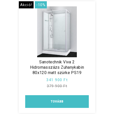
Akció!
-10%
Sanotechnik Viva 2
Hidromasszázs Zuhanykabin
80x120 matt szürke PS19
341 900 Ft
379 900 Ft
TOVÁBB