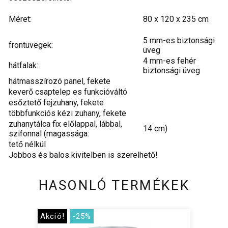
Méret:
80 x 120 x 235 cm
5 mm-es biztonsági
frontüvegek:
üveg
4 mm-es fehér
hátfalak:
biztonsági üveg
hátmasszírozó panel, fekete
keverő csaptelep es funkcióváltó
esőztető fejzuhany, fekete
többfunkciós kézi zuhany, fekete
zuhanytálca fix előlappal, lábbal,
14 cm)
szifonnal (magassága:
tető nélkül
Jobbos és balos kivitelben is szerelhető!
HASONLÓ TERMÉKEK
Akció!
-25%