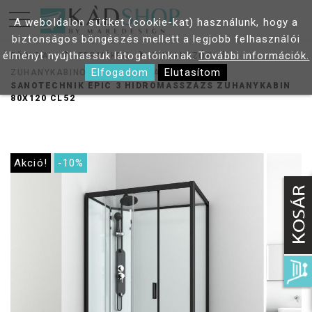
A weboldalon sütiket (cookie-kat) használunk, hogy a
biztonságos böngészés mellett a legjobb felhasználói
élményt nyújthassuk látogatóinknak.
További információk.
FŐOLDAL
TERMÉKEK
ZUHANYZÓK
Elfogadom
Elutasítom
ZUHANYKABINOK
HIDROKABINOK
SANOTECHNIK EPIC 3 HIDROMASSZÁZS ZUHANYKABIN
80X120 CL52
Akció!
-10%