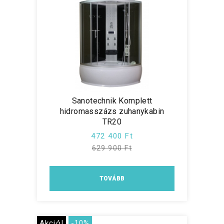
Sanotechnik Komplett
hidromasszázs zuhanykabin
TR20
472 400 Ft
629 900 Ft
TOVÁBB
Akció!
-10%