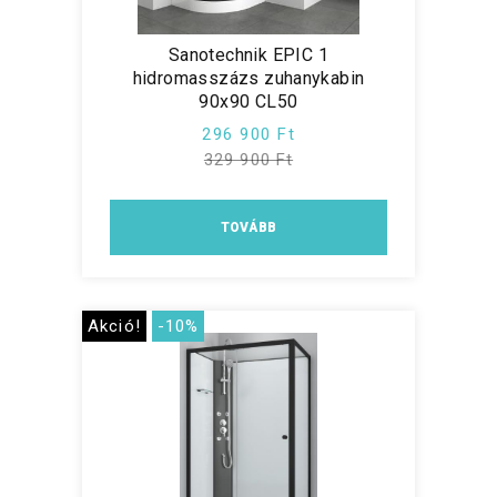
Sanotechnik EPIC 1
hidromasszázs zuhanykabin
90x90 CL50
296 900 Ft
329 900 Ft
TOVÁBB
Akció!
-10%