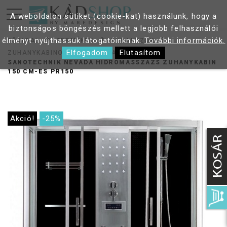
A weboldalon sütiket (cookie-kat) használunk, hogy a
biztonságos böngészés mellett a legjobb felhasználói
élményt nyújthassuk látogatóinknak.
További információk.
FŐOLDAL
TERMÉKEK
ZUHANYZÓK
Elfogadom
Elutasítom
ZUHANYKABINOK
HIDROKABINOK
SANOTECHNIK NEVADA HIDROMASSZÁZS ZUHANYKABIN
150 CM-ES PR150
Akció!
-25%