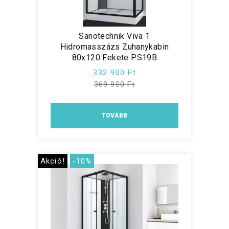
Sanotechnik Viva 1
Hidromasszázs Zuhanykabin
80x120 Fekete PS19B
332 900 Ft
369 900 Ft
TOVÁBB
Akció!
-10%