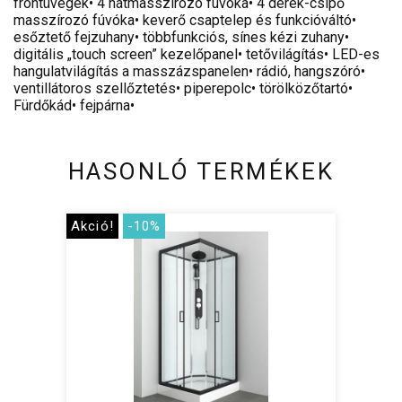
frontüvegek• 4 hátmasszírozó fúvóka• 4 derék-csípő
masszírozó fúvóka• keverő csaptelep és funkcióváltó•
esőztető fejzuhany• többfunkciós, sínes kézi zuhany•
digitális „touch screen” kezelőpanel• tetővilágítás• LED-es
hangulatvilágítás a masszázspanelen• rádió, hangszóró•
ventillátoros szellőztetés• piperepolc• törölközőtartó•
Fürdőkád• fejpárna•
HASONLÓ TERMÉKEK
Akció!
-10%