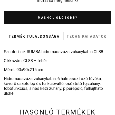
mutassa meg nekünk!
MÁSHOL OLCSÓBB?
TERMÉK TULAJDONSÁGAI
TECHNIKAI ADATOK
Sanotechnik RUMBA hidromasszázs zuhanykabin CL88
Cikkszám: CL88 – fehér
Méret: 90x90x215 cm
Hidromasszázs zuhanykabin, 6 hátmasszírozó fúvóka,
keverő csaptelep és funkcióváltó, esőztető fejzuhany,
többfunkciós, sínes kézi zuhany, piperepolc, felhajtható
ülőke
HASONLÓ TERMÉKEK