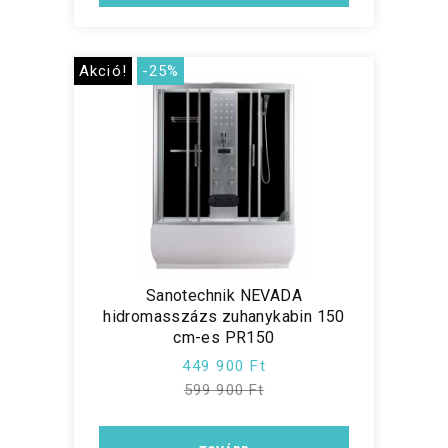
Akció!
-25%
Sanotechnik NEVADA
hidromasszázs zuhanykabin 150
cm-es PR150
449 900 Ft
599 900 Ft