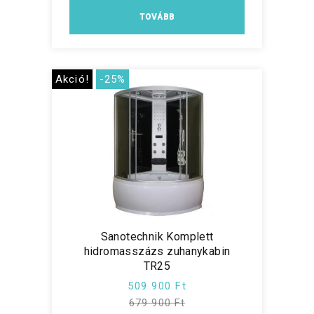
TOVÁBB
Akció!
-25%
Sanotechnik Komplett
hidromasszázs zuhanykabin
TR25
509 900 Ft
679 900 Ft