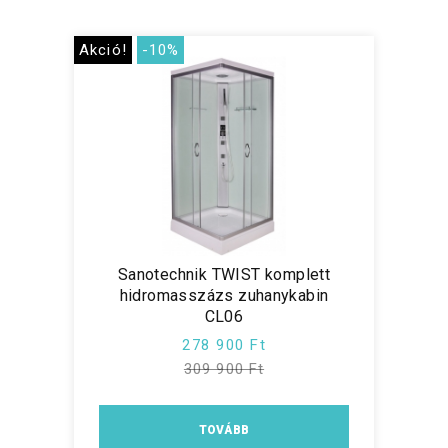
Akció!
-10%
Sanotechnik TWIST komplett
hidromasszázs zuhanykabin
CL06
278 900 Ft
309 900 Ft
TOVÁBB