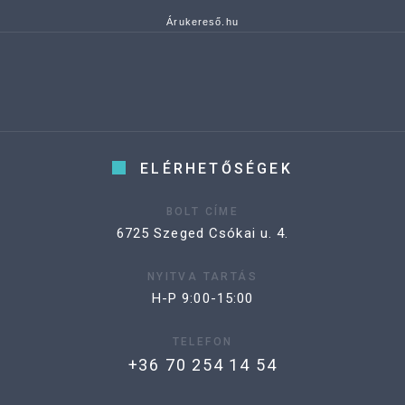
Árukereső.hu
ELÉRHETŐSÉGEK
BOLT CÍME
6725 Szeged Csókai u. 4.
NYITVA TARTÁS
H-P 9:00-15:00
TELEFON
+36 70 254 14 54