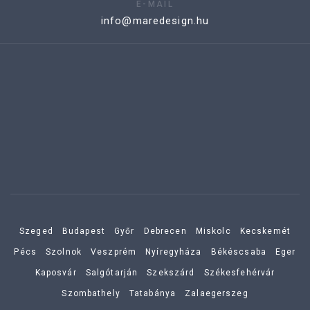
E-MAIL
info@maredesign.hu
Szeged
Budapest
Győr
Debrecen
Miskolc
Kecskemét
Pécs
Szolnok
Veszprém
Nyíregyháza
Békéscsaba
Eger
Kaposvár
Salgótarján
Szekszárd
Székesfehérvár
Szombathely
Tatabánya
Zalaegerszeg