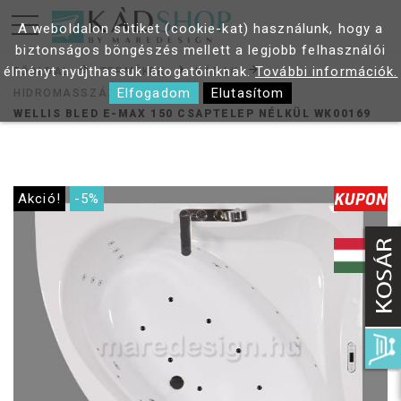
A weboldalon sütiket (cookie-kat) használunk, hogy a
biztonságos böngészés mellett a legjobb felhasználói
élményt nyújthassuk látogatóinknak.
További információk.
FŐOLDAL
TERMÉKEK
KÁDAK
Elfogadom
Elutasítom
HIDROMASSZÁZS KÁDAK
WELLIS BLED E-MAX 150 CSAPTELEP NÉLKÜL WK00169
Akció!
-5%