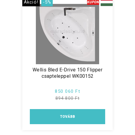
Akció!
-5%
Wellis Bled E-Drive 150 Flipper
csapteleppel WK00152
850 060 Ft
894 800 Ft
TOVÁBB