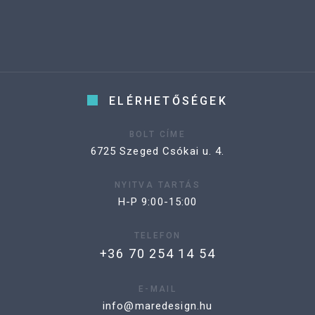
ELÉRHETŐSÉGEK
BOLT CÍME
6725 Szeged Csókai u. 4.
NYITVA TARTÁS
H-P 9:00-15:00
TELEFON
+36 70 254 14 54
E-MAIL
info@maredesign.hu