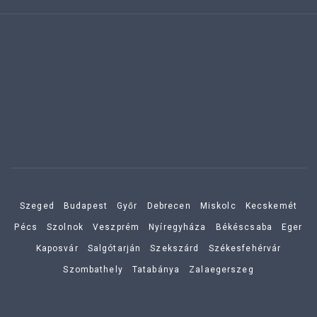
Szeged
Budapest
Győr
Debrecen
Miskolc
Kecskemét
Pécs
Szolnok
Veszprém
Nyíregyháza
Békéscsaba
Eger
Kaposvár
Salgótarján
Szekszárd
Székesfehérvár
Szombathely
Tatabánya
Zalaegerszeg