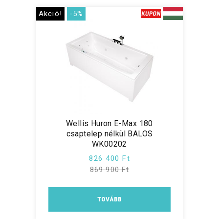
Akció!
-5%
Wellis Huron E-Max 180
csaptelep nélkül BALOS
WK00202
826 400 Ft
869 900 Ft
TOVÁBB