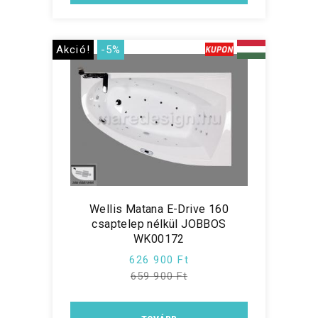
Akció!
-5%
Wellis Matana E-Drive 160
csaptelep nélkül JOBBOS
WK00172
626 900 Ft
659 900 Ft