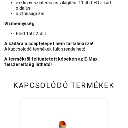
exkluzív színterápiás világítás: 11 db LED a kád
oldalán
biztonsági zár
Vízmennyiség:
Bled 150: 250 l
A kádára a csaptelepet nem tartalmazza!
A kapcsolodó termékek fülön rendelhető.
A termékről feltüntetett képeken az E-Max
felszereltség látható!
KAPCSOLÓDÓ TERMÉKEK