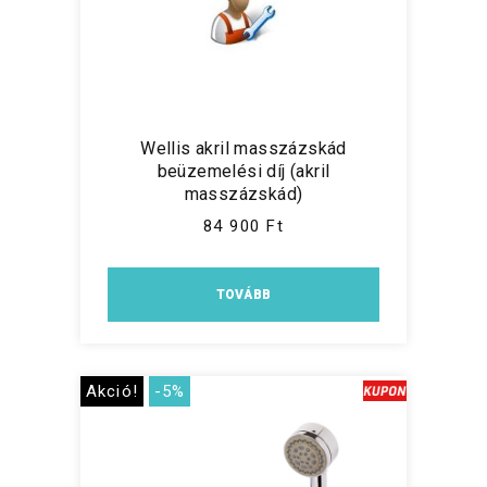
Wellis akril masszázskád
beüzemelési díj (akril
masszázskád)
84 900 Ft
TOVÁBB
Akció!
-5%