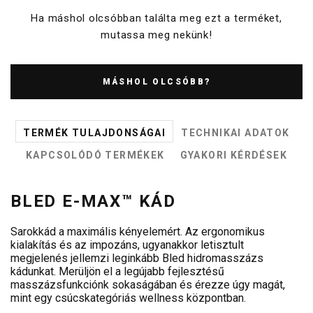
Ha máshol olcsóbban találta meg ezt a terméket,
mutassa meg nekünk!
MÁSHOL OLCSÓBB?
TERMÉK TULAJDONSÁGAI
TECHNIKAI ADATOK
KAPCSOLÓDÓ TERMÉKEK
GYAKORI KÉRDÉSEK
BLED E-MAX™ KÁD
Sarokkád a maximális kényelemért. Az ergonomikus
kialakítás és az impozáns, ugyanakkor letisztult
megjelenés jellemzi leginkább Bled hidromasszázs
kádunkat. Merüljön el a legújabb fejlesztésű
masszázsfunkciónk sokaságában és érezze úgy magát,
mint egy csúcskategóriás wellness központban.