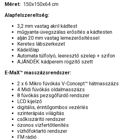
Méret:
150x150x64 cm
Alapfelszereltség:
3,2 mm vastag akril kádtest
műgyanta-üvegszálas erősítés a kádtesten
alján 20 mm vastag lemezerősítéssel
Keretes lábszerkezet
Kádelőlap
Automata túlfolyó, leeresztő szelep + szifon
AJÁNDÉK: kádperem rögzítő szett
E-MaX™ masszázsrendszer:
2 x 6 Mikro fúvókás V-Concept™ hátmasszázs
4 Midi fúvókás oldalmasszázs
8 fúvókás pezsgőfürdő rendszer
LCD kijelző
digitális, érintőgombos vezérlés
színterápiás világítás
csőkiszárító rendszer
ózonos vízfertőtlenítés
vízhőfoktartó rendszer
FM rádió