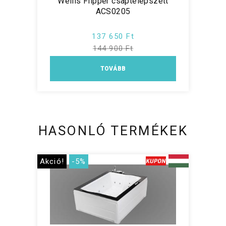
Wellis Flipper csaptelepszett
ACS0205
137 650 Ft
144 900 Ft
TOVÁBB
HASONLÓ TERMÉKEK
Akció!
-5%