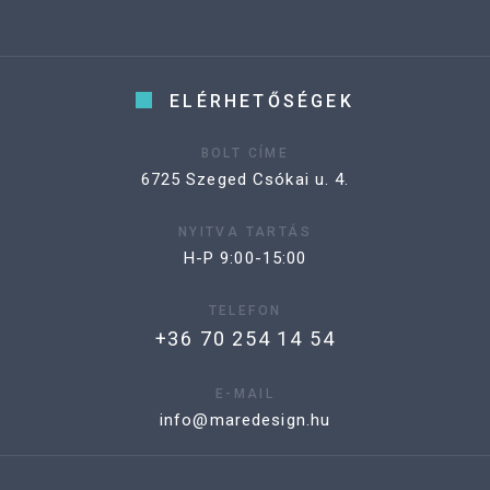
ELÉRHETŐSÉGEK
BOLT CÍME
6725 Szeged Csókai u. 4.
NYITVA TARTÁS
H-P 9:00-15:00
TELEFON
+36 70 254 14 54
E-MAIL
info@maredesign.hu