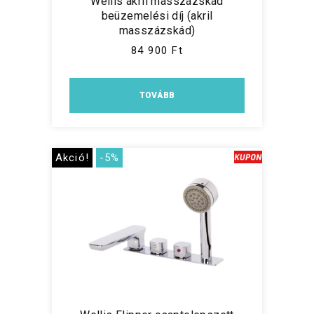
Wellis akril masszázskád
beüzemelési díj (akril
masszázskád)
84 900 Ft
TOVÁBB
Akció!
-5%