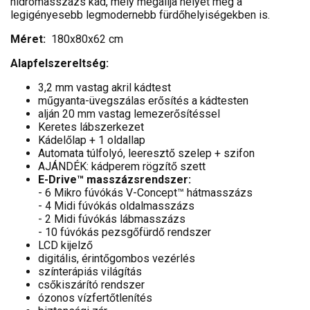
hidromasszázs kád, mely megállja helyét még a
legigényesebb legmodernebb fürdőhelyiségekben is.
Méret:
180x80x62 cm
Alapfelszereltség:
3,2 mm vastag akril kádtest
műgyanta-üvegszálas erősítés a kádtesten
alján 20 mm vastag lemezerősítéssel
Keretes lábszerkezet
Kádelőlap + 1 oldallap
Automata túlfolyó, leeresztő szelep + szifon
AJÁNDÉK: kádperem rögzítő szett
E-Drive™ masszázsrendszer:
- 6 Mikro fúvókás V-Concept™ hátmasszázs
- 4 Midi fúvókás oldalmasszázs
- 2 Midi fúvókás lábmasszázs
- 10 fúvókás pezsgőfürdő rendszer
LCD kijelző
digitális, érintőgombos vezérlés
színterápiás világítás
csőkiszárító rendszer
ózonos vízfertőtlenítés