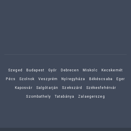
Szeged
Budapest
Győr
Debrecen
Miskolc
Kecskemét
Pécs
Szolnok
Veszprém
Nyíregyháza
Békéscsaba
Eger
Kaposvár
Salgótarján
Szekszárd
Székesfehérvár
Szombathely
Tatabánya
Zalaegerszeg