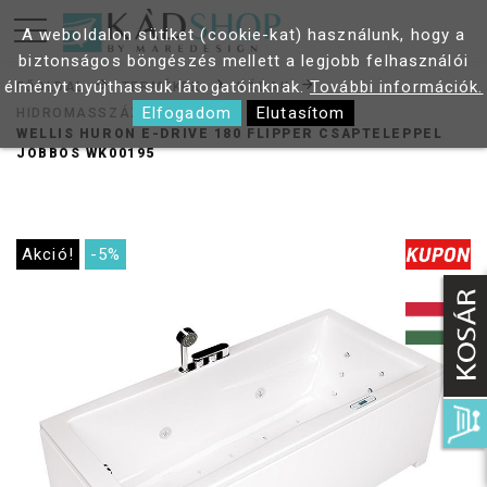
A weboldalon sütiket (cookie-kat) használunk, hogy a
biztonságos böngészés mellett a legjobb felhasználói
élményt nyújthassuk látogatóinknak.
További információk.
FŐOLDAL
TERMÉKEK
KÁDAK
Elfogadom
Elutasítom
HIDROMASSZÁZS KÁDAK
WELLIS HURON E-DRIVE 180 FLIPPER CSAPTELEPPEL
JOBBOS WK00195
Akció!
-5%