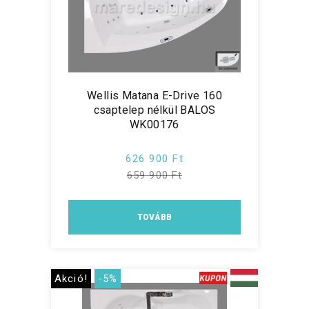
Wellis Matana E-Drive 160
csaptelep nélkül BALOS
WK00176
626 900 Ft
659 900 Ft
TOVÁBB
Akció!
-5%