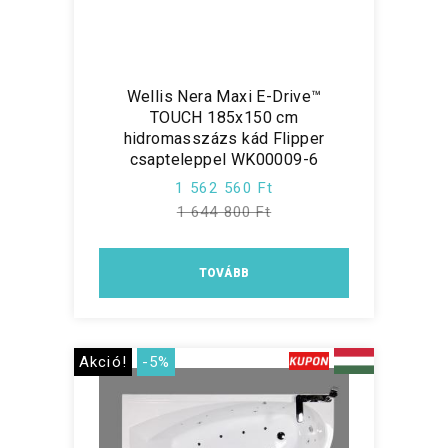
Wellis Nera Maxi E-Drive™
TOUCH 185x150 cm
hidromasszázs kád Flipper
csapteleppel WK00009-6
1 562 560 Ft
1 644 800 Ft
TOVÁBB
Akció!
-5%