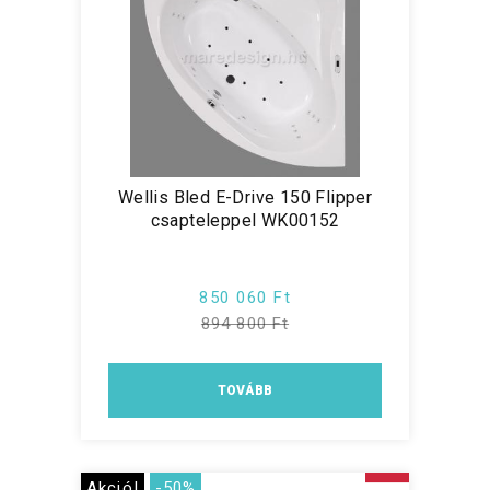
Wellis Bled E-Drive 150 Flipper
csapteleppel WK00152
850 060 Ft
894 800 Ft
TOVÁBB
Akció!
-50%