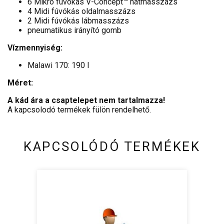
6 Mikro fúvókás V-Concept™ hátmasszázs
4 Midi fúvókás oldalmasszázs
2 Midi fúvókás lábmasszázs
pneumatikus irányító gomb
Vízmennyiség:
Malawi 170: 190 l
Méret:
A kád ára a csaptelepet nem tartalmazza!
A kapcsolodó termékek fülön rendelhető.
KAPCSOLÓDÓ TERMÉKEK