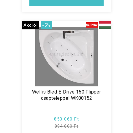
Akció!
-5%
Wellis Bled E-Drive 150 Flipper
csapteleppel WK00152
850 060 Ft
894 800 Ft