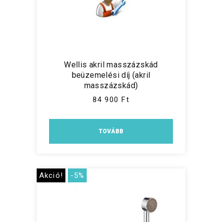
Wellis akril masszázskád
beüzemelési díj (akril
masszázskád)
84 900 Ft
TOVÁBB
Akció!
-5%