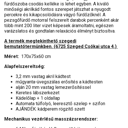
fürdőszoba csodás kelléke is lehet egyben. A kiváló
minőségi akrilkád fontos szerepet játszhat a nyugodt
percekre és kikapcsolódásra vágyó fürdőzőknél. A
pezsgőfürdő motorral felszerelt darabok percenként akár
több mint 200 liter vizet képesek áramoltatni, egészen
varázslatos és gondtalan relaxációs élményt biztosítva.
A termék megtekinthető szegedi
bemutatótermünkben. (6725 Szeged Csókai utca 4.)
Méret:
170x75x60 cm
Alapfelszereltség:
3,2 mm vastag akril kádtest
műgyanta-üvegszálas erősítés a kádtesten
alján 20 mm vastag lemezerősítéssel
Keretes lábszerkezet
Kádelőlap + 1 oldallap
Automata túlfolyó, leeresztő szelep + szifon
AJÁNDÉK: kádperem rögzítő szett
Mechanikus vezérlésű masszázsrendszer: