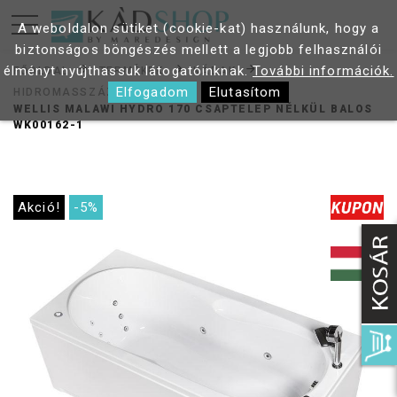
A weboldalon sütiket (cookie-kat) használunk, hogy a
biztonságos böngészés mellett a legjobb felhasználói
élményt nyújthassuk látogatóinknak.
További információk.
FŐOLDAL
TERMÉKEK
KÁDAK
Elfogadom
Elutasítom
HIDROMASSZÁZS KÁDAK
WELLIS MALAWI HYDRO 170 CSAPTELEP NÉLKÜL BALOS
WK00162-1
Akció!
-5%