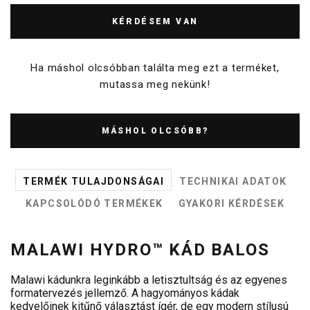
KÉRDÉSEM VAN
Ha máshol olcsóbban találta meg ezt a terméket,
mutassa meg nekünk!
MÁSHOL OLCSÓBB?
TERMÉK TULAJDONSÁGAI
TECHNIKAI ADATOK
KAPCSOLÓDÓ TERMÉKEK
GYAKORI KÉRDÉSEK
MALAWI HYDRO™ KÁD BALOS
Malawi kádunkra leginkább a letisztultság és az egyenes
formatervezés jellemző. A hagyományos kádak
kedvelőinek kitűnő választást ígér, de egy modern stílusú