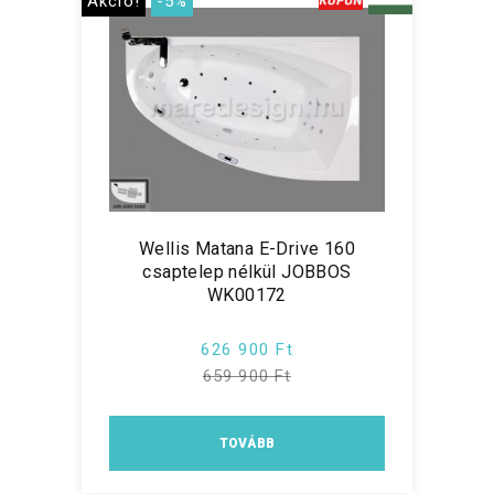
Akció!
-5%
Wellis Matana E-Drive 160
csaptelep nélkül JOBBOS
WK00172
626 900 Ft
659 900 Ft
TOVÁBB