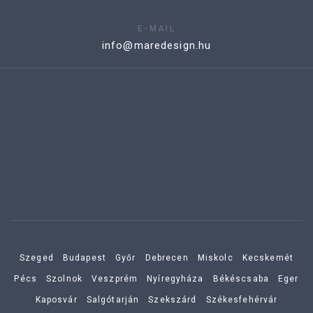
E-MAIL
info@maredesign.hu
Szeged
Budapest
Győr
Debrecen
Miskolc
Kecskemét
Pécs
Szolnok
Veszprém
Nyíregyháza
Békéscsaba
Eger
Kaposvár
Salgótarján
Szekszárd
Székesfehérvár