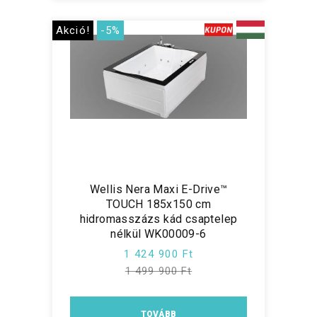
Akció!
-5%
Wellis Nera Maxi E-Drive™
TOUCH 185x150 cm
hidromasszázs kád csaptelep
nélkül WK00009-6
1 424 900 Ft
1 499 900 Ft
TOVÁBB