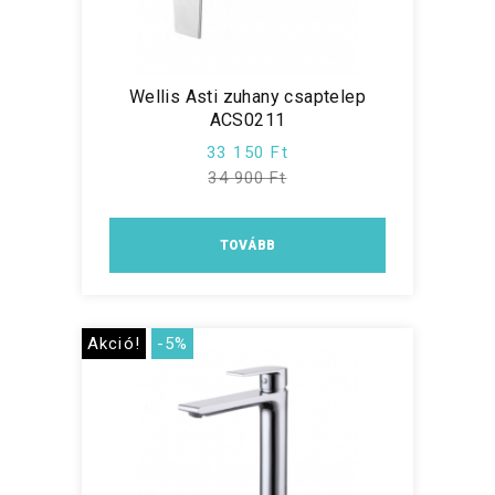
Wellis Asti zuhany csaptelep
ACS0211
33 150 Ft
34 900 Ft
TOVÁBB
Akció!
-5%