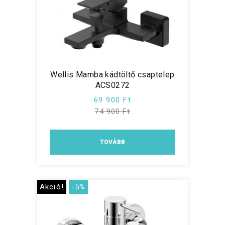
Wellis Mamba kádtöltő csaptelep
ACS0272
69 900 Ft
74 900 Ft
TOVÁBB
Akció!
-5%