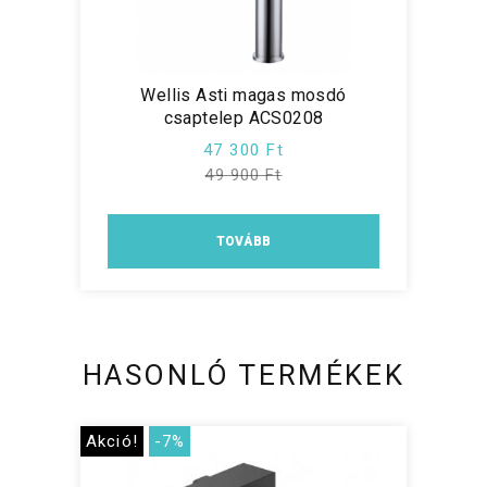
Wellis Asti magas mosdó
csaptelep ACS0208
47 300 Ft
49 900 Ft
TOVÁBB
HASONLÓ TERMÉKEK
Akció!
-7%