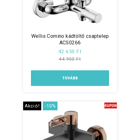
Wellis Comino kádtöltő csaptelep
ACS0266
42 650 Ft
44 900 Ft
TOVÁBB
Akció!
-10%