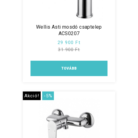
Wellis Asti mosdó csaptelep
ACS0207
29 900 Ft
31 900 Ft
TOVÁBB
Akció!
-5%