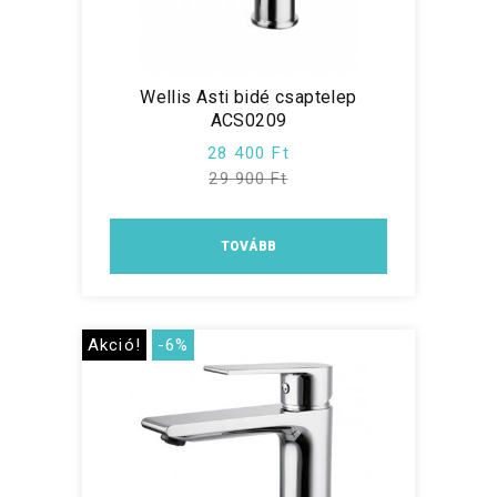
Wellis Asti bidé csaptelep
ACS0209
28 400 Ft
29 900 Ft
TOVÁBB
Akció!
-6%