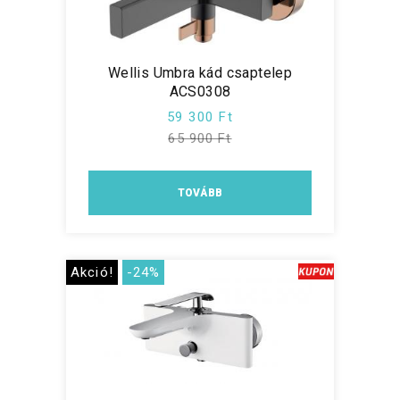
Wellis Umbra kád csaptelep
ACS0308
59 300 Ft
65 900 Ft
TOVÁBB
Akció!
-24%