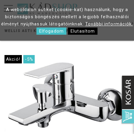
A weboldalon sütiket (cookie-kat) használunk, hogy a
biztonságos böngészés mellett a legjobb felhasználói
élményt nyújthassuk látogatóinknak.
További információk.
FŐOLDAL
TERMÉKEK
CSAPTELEPEK
KÁDTÖLTŐ
Elfogadom
Elutasítom
WELLIS ASTI KÁD CSAPTELEP ACS0210
Akció!
-5%