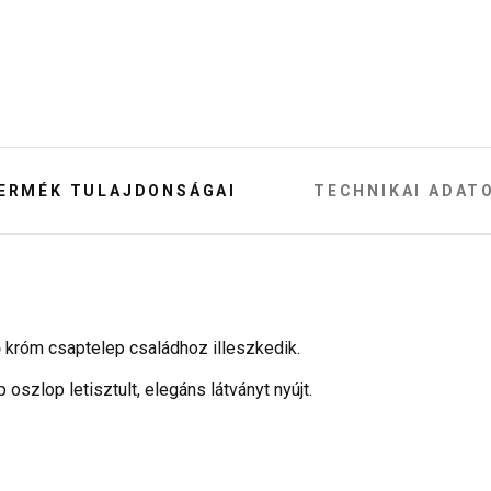
ERMÉK TULAJDONSÁGAI
TECHNIKAI ADAT
ő króm csaptelep családhoz illeszkedik.
oszlop letisztult, elegáns látványt nyújt.