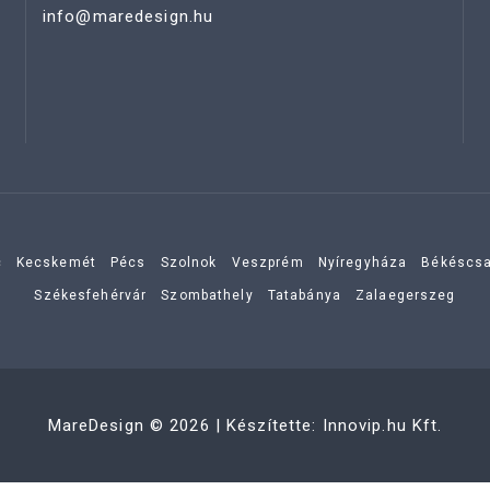
info@maredesign.hu
c
Kecskemét
Pécs
Szolnok
Veszprém
Nyíregyháza
Békéscs
Székesfehérvár
Szombathely
Tatabánya
Zalaegerszeg
MareDesign
©
2026
| Készítette:
Innovip.hu Kft.