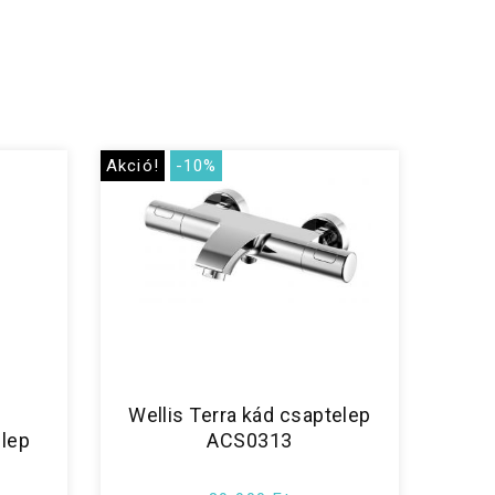
Akció!
-10%
o
Wellis Terra kád csaptelep
elep
ACS0313