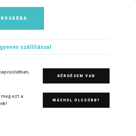
KOSÁRBA
ngyenes szállítással
kapcsolatban,
KÉRDÉSEM VAN
 meg ezt a
MÁSHOL OLCSÓBB?
nk!