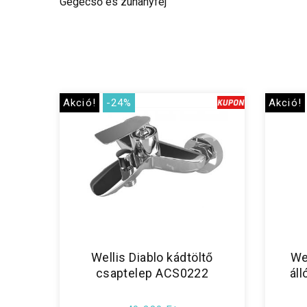
Gégecső és zuhanyfej
Akció!
-24%
Akció!
Wellis Diablo kádtöltő
We
csaptelep ACS0222
ál