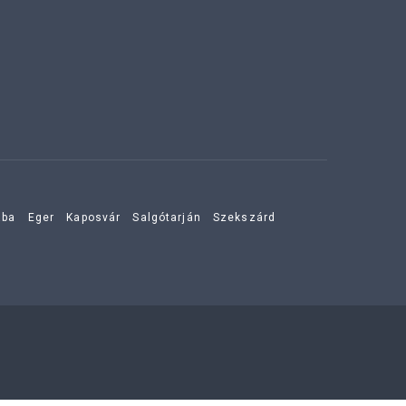
aba
Eger
Kaposvár
Salgótarján
Szekszárd