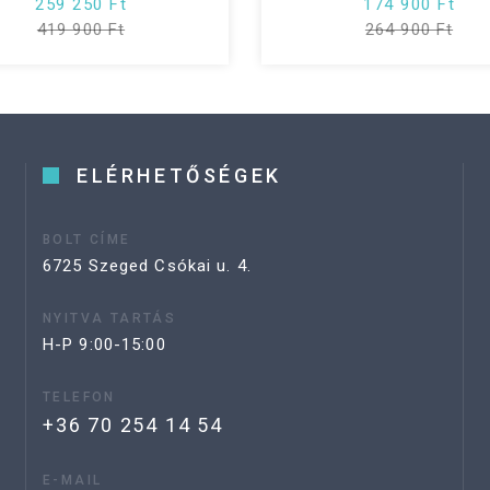
259 250 Ft
174 900 Ft
419 900 Ft
264 900 Ft
ELÉRHETŐSÉGEK
BOLT CÍME
6725 Szeged Csókai u. 4.
NYITVA TARTÁS
H-P 9:00-15:00
TELEFON
+36 70 254 14 54
E-MAIL