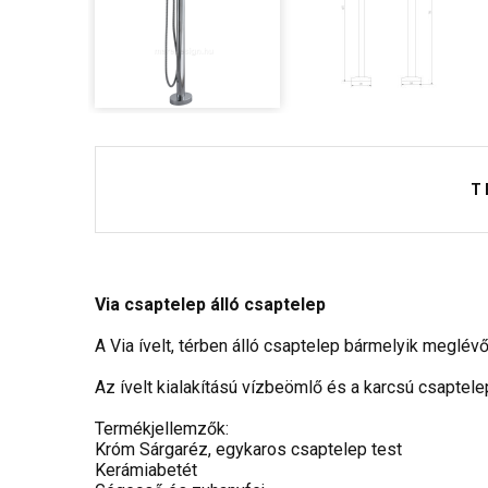
T
Via csaptelep álló csaptelep
A Via ívelt, térben álló csaptelep bármelyik meglév
Az ívelt kialakítású vízbeömlő és a karcsú csaptelep 
Termékjellemzők:
Króm Sárgaréz, egykaros csaptelep test
Kerámiabetét