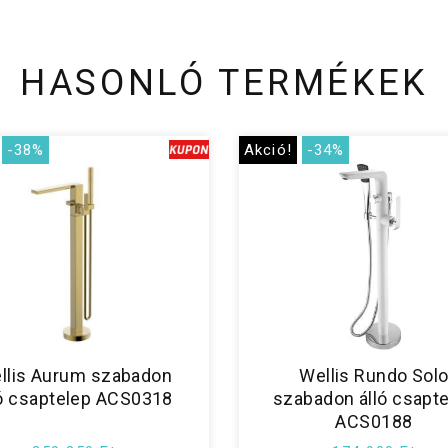
HASONLÓ TERMÉKEK
-38%
Akció!
-34%
llis Aurum szabadon
Wellis Rundo Sol
ló csaptelep ACS0318
szabadon álló csapt
ACS0188