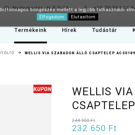
Nyitvatartás: H-P 9-15
+36 70 254 14 5
 biztonságos böngészés mellett a legjobb felhasználói él
Elfogadom
Elutasítom
Termékeink
Hírek
Tudástár
WELLIS VIA SZABADON ÁLLÓ CSAPTELEP ACS018
DTÖLTŐ
WELLIS VI
CSAPTELEP
244 900 Ft
232 650 Ft