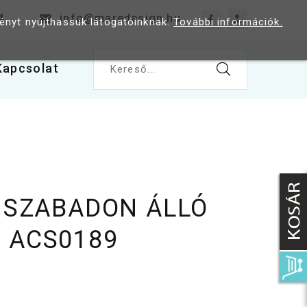
4
info@maredesign.hu
ményt nyújthassuk látogatóinknak.
További információk.
Kapcsolat
Kereső...
9
A SZABADON ÁLLÓ
 ACS0189