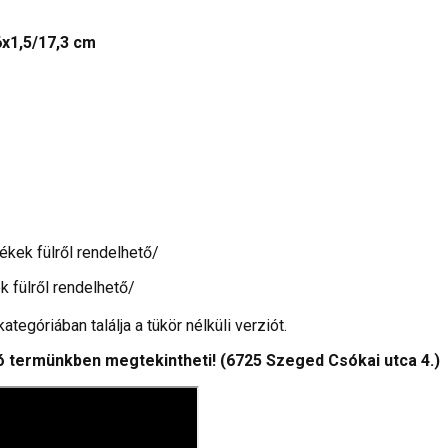
x1,5/17,3 cm
kek fülről rendelhető/
 fülről rendelhető/
tegóriában találja a tükör nélküli verziót.
 termünkben megtekintheti! (6725 Szeged Csókai utca 4.)