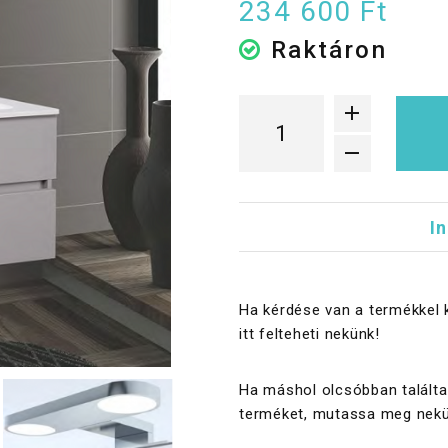
234 600 Ft
Raktáron
I
Ha kérdése van a termékkel 
itt felteheti nekünk!
Ha máshol olcsóbban találta
terméket, mutassa meg nekü