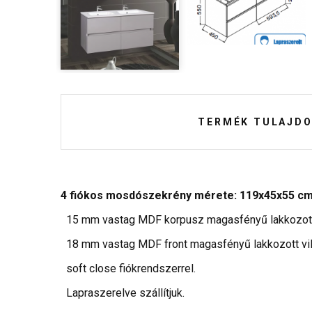
TERMÉK TULAJDO
4 fiókos mosdószekrény mérete: 119x45x55 c
15 mm vastag MDF korpusz magasfényű lakkozott v
18 mm vastag MDF front magasfényű lakkozott vilá
soft close fiókrendszerrel.
Lapraszerelve szállítjuk.