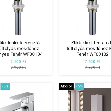
likk-klakk leeresztő
Klikk-klakk leeresz
úlfolyós mosdóhoz
túlfolyós mosdóhoz 
nyes Fehér WF00104
Fehér WF00102
7 500 Ft
7 500 Ft
7 900 Ft
7 900 Ft
-5%
Akció!
-5%