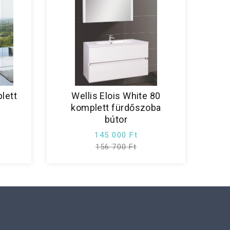
lett
Wellis Elois White 80
komplett fürdőszoba
bútor
145 000 Ft
156 700 Ft