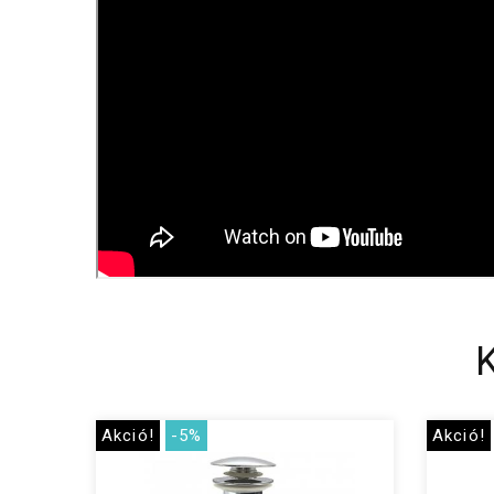
Akció!
-5%
Akció!