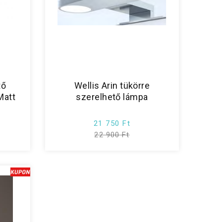
tő
Wellis Arin tükörre
Matt
szerelhető lámpa
21 750 Ft
22 900 Ft