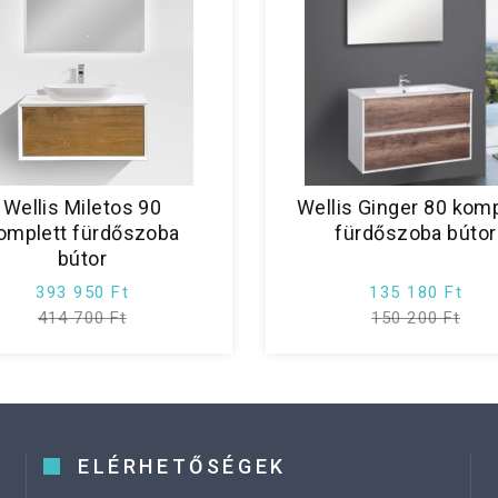
Wellis Miletos 90
Wellis Ginger 80 komp
omplett fürdőszoba
fürdőszoba bútor
bútor
393 950 Ft
135 180 Ft
414 700 Ft
150 200 Ft
ELÉRHETŐSÉGEK