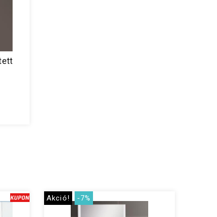
tett
Akció!
-7%