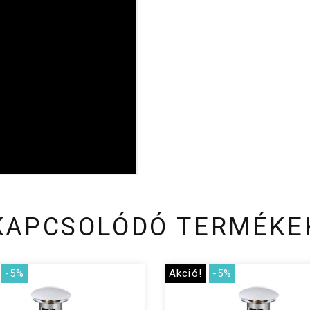
KAPCSOLÓDÓ TERMÉKE
-5%
Akció!
-5%