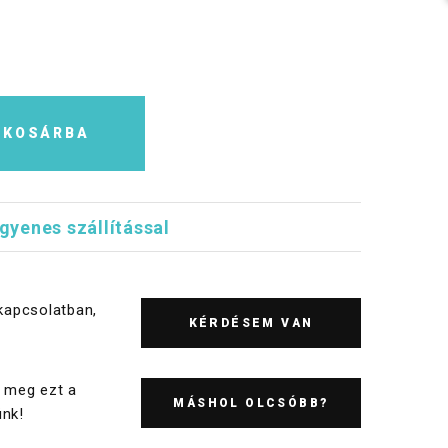
KOSÁRBA
ngyenes szállítással
kapcsolatban,
KÉRDÉSEM VAN
 meg ezt a
MÁSHOL OLCSÓBB?
nk!