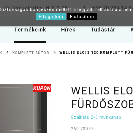
Nyitvatartás: H-P 9-15
+36 70 254 14 5
 biztonságos böngészés mellett a legjobb felhasználói él
Elfogadom
Elutasítom
Termékeink
Hírek
Tudástár
WELLIS ELOIS 120 KOMPLETT F
K
KOMPLETT BÚTOR
WELLIS EL
FÜRDŐSZO
Szállítás 2-3 munkanap
260 700 Ft