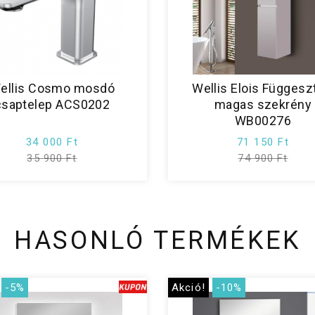
ellis Cosmo mosdó
Wellis Elois Függesz
csaptelep ACS0202
magas szekrény
WB00276
34 000 Ft
71 150 Ft
35 900 Ft
74 900 Ft
HASONLÓ TERMÉKEK
-5%
Akció!
-10%