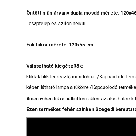
Öntött műmárvány dupla mosdó mérete: 120x46
csaptelep és szifon nélkül
Fali tükör mérete: 120x55 cm
Választható kiegészítők:
klikk-klakk leeresztő mosdóhoz /Kapcsolodó termé
képen látható lámpa a tükörre /Kapcsolodó termékek
Amennyiben tükör nélkül kéri akkor az alsó bútorok ka
Ezen terméket fehér színben Szegedi bemutató