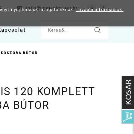
4
info@maredesign.hu
ményt nyújthassuk látogatóinknak.
További információk.
Kapcsolat
Kereső...
ÜRDŐSZOBA BÚTOR
OIS 120 KOMPLETT
BA BÚTOR