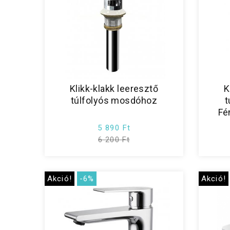
Klikk-klakk leeresztő
K
túlfolyós mosdóhoz
t
Fé
5 890 Ft
6 200 Ft
Akció!
-6%
Akció!