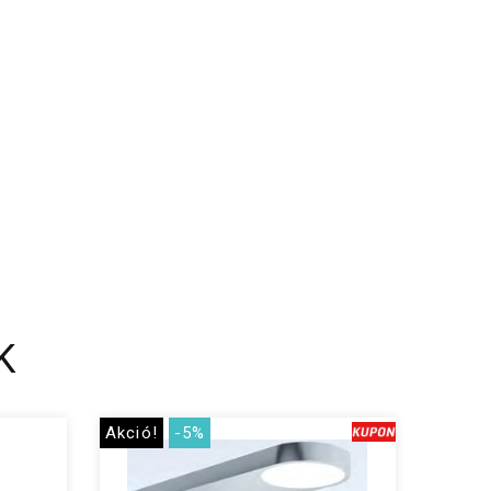
K
Akció!
-5%