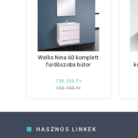
Wellis Nina 60 komplett
fürdőszoba bútor
k
138 300 Ft
153 700 Ft
HASZNOS LINKEK