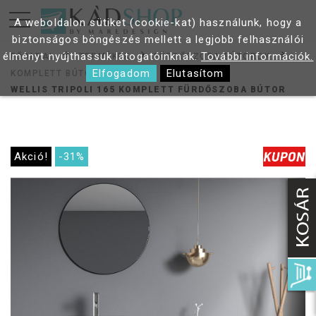
A weboldalon sütiket (cookie-kat) használunk, hogy a
biztonságos böngészés mellett a legjobb felhasználói
élményt nyújthassuk látogatóinknak.
További információk.
FŐOLDAL
TERMÉKEK
FÜRDŐSZOBA BÚTOROK
Elfogadom
Elutasítom
KOMPLETT BÚTOR
WELLIS TRIPOLI 165 KOMPLETT FÜRDŐSZOBA BÚTOR
Akció!
-31%