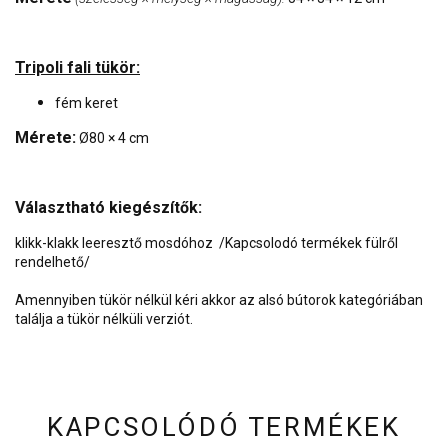
Tripoli fali tükör:
fém keret
Mérete:
Ø80 × 4 cm
Választható kiegészítők:
klikk-klakk leeresztő mosdóhoz /Kapcsolodó termékek fülről
rendelhető/
Amennyiben tükör nélkül kéri akkor az alsó bútorok kategóriában
találja a tükör nélküli verziót.
KAPCSOLÓDÓ TERMÉKEK