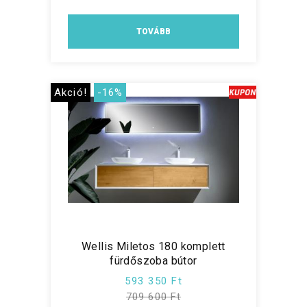
TOVÁBB
Akció!
-16%
Wellis Miletos 180 komplett
fürdőszoba bútor
593 350 Ft
709 600 Ft