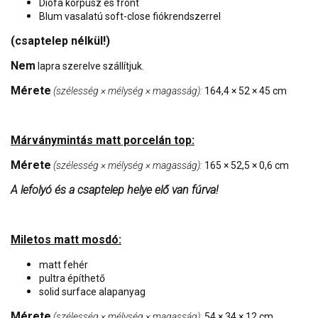
Diófa korpusz és front
Blum vasalatú soft-close fiókrendszerrel
(csaptelep nélkül!)
Nem
lapra szerelve szállítjuk.
Mérete
(szélesség × mélység × magasság):
164,4 × 52 × 45 cm
Márványmintás matt porcelán top:
Mérete
(szélesség × mélység × magasság):
165 × 52,5 × 0,6 cm
A lefolyó és a csaptelep helye elő van fúrva!
Miletos matt mosdó:
matt fehér
pultra építhető
solid surface alapanyag
Mérete
(szélesség × mélység × magasság):
54 × 34 × 12 cm