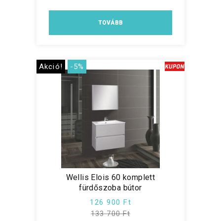
TOVÁBB
Akció!
-5%
Wellis Elois 60 komplett
fürdőszoba bútor
126 900 Ft
133 700 Ft