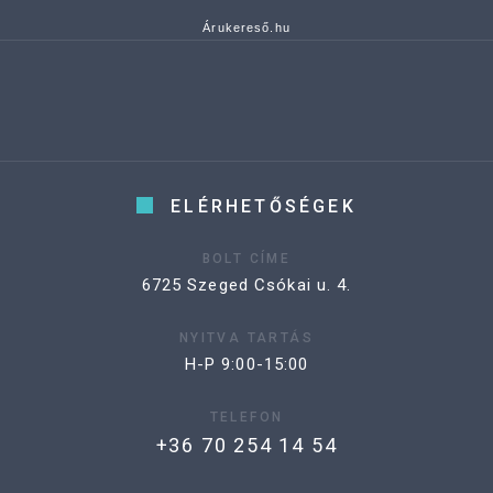
Árukereső.hu
ELÉRHETŐSÉGEK
BOLT CÍME
6725 Szeged Csókai u. 4.
NYITVA TARTÁS
H-P 9:00-15:00
TELEFON
+36 70 254 14 54