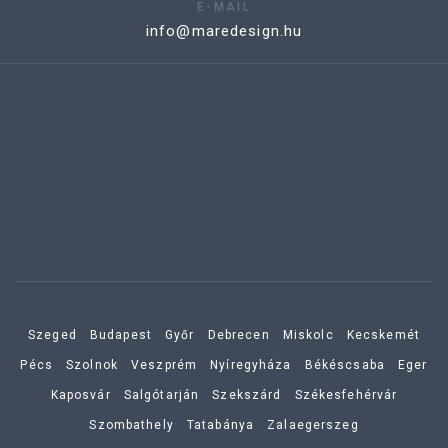
E-MAIL
info@maredesign.hu
Szeged
Budapest
Győr
Debrecen
Miskolc
Kecskemét
Pécs
Szolnok
Veszprém
Nyíregyháza
Békéscsaba
Eger
Kaposvár
Salgótarján
Szekszárd
Székesfehérvár
Szombathely
Tatabánya
Zalaegerszeg