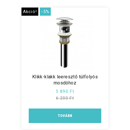
Akció!
-5%
Klikk-klakk leeresztő túlfolyós
mosdóhoz
5 890 Ft
6 200 Ft
TOVÁBB