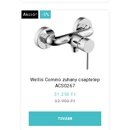
Akció!
-5%
Wellis Comino zuhany csaptelep
ACS0267
31 250 Ft
32 900 Ft
TOVÁBB