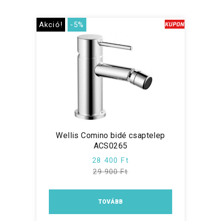
Akció!
-5%
Wellis Comino bidé csaptelep
ACS0265
28 400 Ft
29 900 Ft
TOVÁBB