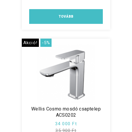
TOVÁBB
Akció!
-5%
Wellis Cosmo mosdó csaptelep
ACS0202
34 000 Ft
35 900 Ft