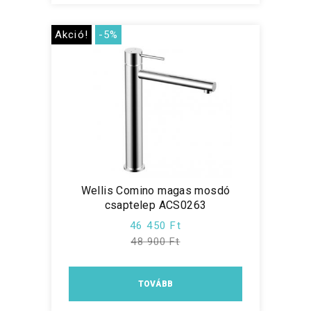
Akció!
-5%
Wellis Comino magas mosdó
csaptelep ACS0263
46 450 Ft
48 900 Ft
TOVÁBB