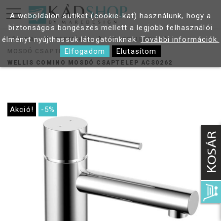
A weboldalon sütiket (cookie-kat) használunk, hogy a
biztonságos böngészés mellett a legjobb felhasználói
élményt nyújthassuk látogatóinknak.
További információk.
FŐOLDAL
TERMÉKEK
CSAPTELEPEK
Elfogadom
Elutasítom
MOSDÓ CSAPTELEP
WELLIS COMINO MOSDÓ CSAPTELEP ACS0262
Akció!
-5%