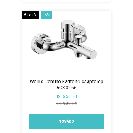
Akció!
-5%
Wellis Comino kádtöltő csaptelep
ACS0266
42 650 Ft
44 900 Ft
TOVÁBB