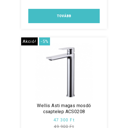
TOVÁBB
Akció!
-5%
Wellis Asti magas mosdó
csaptelep ACS0208
47 300 Ft
49 900 Ft