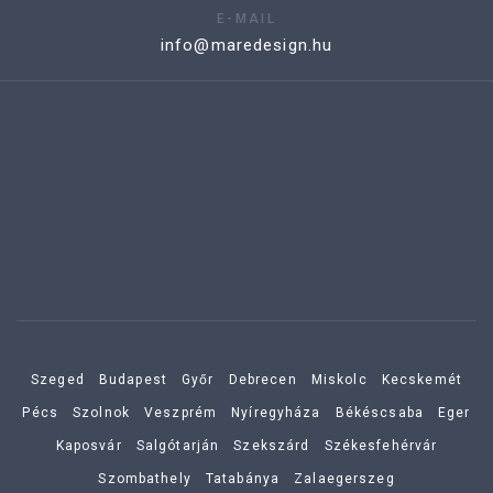
E-MAIL
info@maredesign.hu
Szeged
Budapest
Győr
Debrecen
Miskolc
Kecskemét
Pécs
Szolnok
Veszprém
Nyíregyháza
Békéscsaba
Eger
Kaposvár
Salgótarján
Szekszárd
Székesfehérvár
Szombathely
Tatabánya
Zalaegerszeg