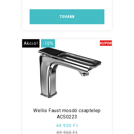
TOVÁBB
Akció!
-10%
Wellis Faust mosdó csaptelep
ACS0223
44 900 Ft
49 900 Ft