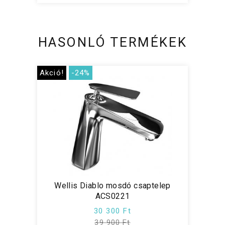
HASONLÓ TERMÉKEK
Akció!
-24%
Wellis Diablo mosdó csaptelep
ACS0221
30 300 Ft
39 900 Ft