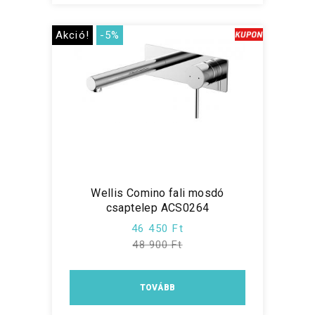
Akció!
-5%
Wellis Comino fali mosdó
csaptelep ACS0264
46 450 Ft
48 900 Ft
TOVÁBB