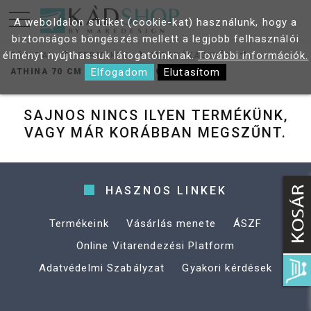
A weboldalon sütiket (cookie-kat) használunk, hogy a
biztonságos böngészés mellett a legjobb felhasználói
élményt nyújthassuk látogatóinknak.
További információk.
FŐOLDAL
TERMÉKEK
MOSDÓKAGYLÓK
Elfogadom
Elutasítom
ATHINA 70 CM MOSDÓKAGYLÓ
SAJNOS NINCS ILYEN TERMÉKÜNK,
VAGY MÁR KORÁBBAN MEGSZŰNT.
HASZNOS LINKEK
Termékeink
Vásárlás menete
ÁSZF
Online Vitarendezési Platform
Adatvédelmi Szabályzat
Gyakori kérdések