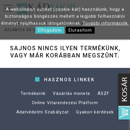
A weboldalon sütiket (cookie-kat) használunk, hogy a
biztonságos böngészés mellett a legjobb felhasználói
élményt nyújthassuk látogatóinknak.
További információk.
FŐOLDAL
TERMÉKEK
MOSDÓKAGYLÓK
Elfogadom
Elutasítom
ATLANTIS 55 CM MOSDÓKAGYLÓ
SAJNOS NINCS ILYEN TERMÉKÜNK,
VAGY MÁR KORÁBBAN MEGSZŰNT.
HASZNOS LINKEK
Termékeink
Vásárlás menete
ÁSZF
Online Vitarendezési Platform
Adatvédelmi Szabályzat
Gyakori kérdések