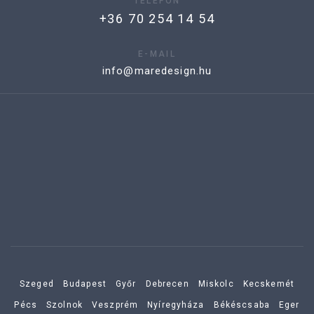
TELEFON
+36 70 254 14 54
E-MAIL
info@maredesign.hu
Szeged
Budapest
Győr
Debrecen
Miskolc
Kecskemét
Pécs
Szolnok
Veszprém
Nyíregyháza
Békéscsaba
Eger