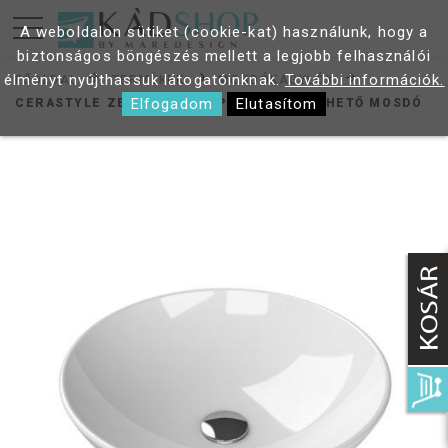
A weboldalon sütiket (cookie-kat) használunk, hogy a
biztonságos böngészés mellett a legjobb felhasználói
élményt nyújthassuk látogatóinknak.
További információk.
FŐOLDAL
TERMÉKEK
MOSDÓKAGYLÓK
Elfogadom
Elutasítom
CERASTYLE ZERO O 46 CM PULTRA ÜLTETHETŐ MOSDÓ