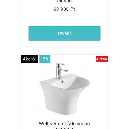
mosdó
60 900 Ft
TOVÁBB
Akció!
-5%
Wellis Violet fali mosdó