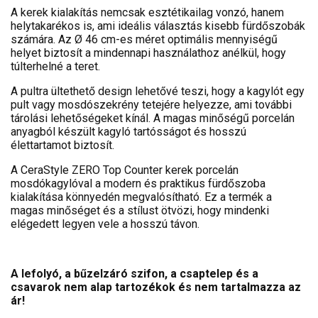
A kerek kialakítás nemcsak esztétikailag vonzó, hanem
helytakarékos is, ami ideális választás kisebb fürdőszobák
számára. Az Ø 46 cm-es méret optimális mennyiségű
helyet biztosít a mindennapi használathoz anélkül, hogy
túlterhelné a teret.
A pultra ültethető design lehetővé teszi, hogy a kagylót egy
pult vagy mosdószekrény tetejére helyezze, ami további
tárolási lehetőségeket kínál. A magas minőségű porcelán
anyagból készült kagyló tartósságot és hosszú
élettartamot biztosít.
A CeraStyle ZERO Top Counter kerek porcelán
mosdókagylóval a modern és praktikus fürdőszoba
kialakítása könnyedén megvalósítható. Ez a termék a
magas minőséget és a stílust ötvözi, hogy mindenki
elégedett legyen vele a hosszú távon.
A lefolyó, a bűzelzáró szifon, a csaptelep és a
csavarok nem alap tartozékok és nem tartalmazza az
ár!