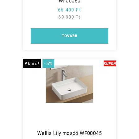
WF00050
66 400 Ft
69 900 Ft
TOVÁBB
Akció!
-5%
Wellis Lily mosdó WF00045