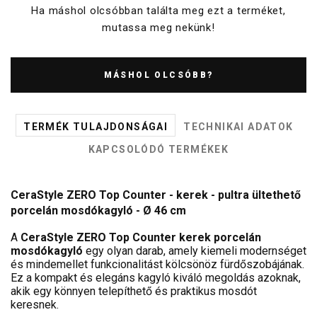
Ha máshol olcsóbban találta meg ezt a terméket,
mutassa meg nekünk!
MÁSHOL OLCSÓBB?
TERMÉK TULAJDONSÁGAI
TECHNIKAI ADATOK
KAPCSOLÓDÓ TERMÉKEK
CeraStyle ZERO Top Counter - kerek - pultra ültethető
porcelán mosdókagyló - Ø 46 cm
A
CeraStyle ZERO Top Counter kerek porcelán
mosdókagyló
egy olyan darab, amely kiemeli modernséget
és mindemellet funkcionalitást kölcsönöz fürdőszobájának.
Ez a kompakt és elegáns kagyló kiváló megoldás azoknak,
akik egy könnyen telepíthető és praktikus mosdót
keresnek.