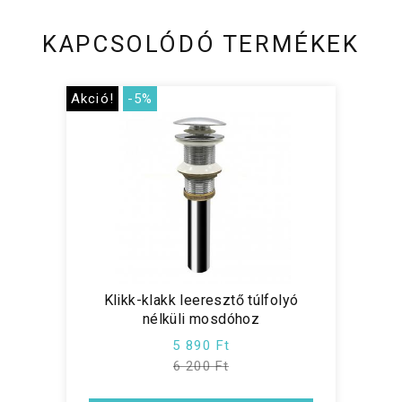
KAPCSOLÓDÓ TERMÉKEK
Akció!
-5%
Klikk-klakk leeresztő túlfolyó
nélküli mosdóhoz
5 890 Ft
6 200 Ft