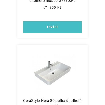
ültethető mosdó 077300-u
71 900 Ft
TOVÁBB
CeraStyle Hera 80 pultra ültethető