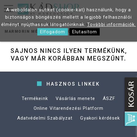
A weboldalon sütiket (cookie-kat) használunk, hogy a
biztonságos böngészés mellett a legjobb felhasználói
élményt nyújthassuk látogatóinknak.
További információk.
FŐOLDAL
TERMÉKEK
MOSDÓKAGYLÓK
Elfogadom
Elutasítom
MARMORIN MÉREY 60 MOSDÓ
SAJNOS NINCS ILYEN TERMÉKÜNK,
VAGY MÁR KORÁBBAN MEGSZŰNT.
HASZNOS LINKEK
Termékeink
Vásárlás menete
ÁSZF
Online Vitarendezési Platform
Adatvédelmi Szabályzat
Gyakori kérdések