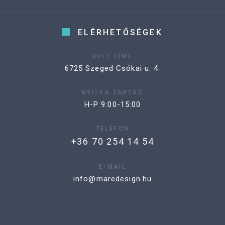
ELÉRHETŐSÉGEK
BOLT CÍME
6725 Szeged Csókai u. 4.
NYITVA TARTÁS
H-P 9:00-15:00
TELEFON
+36 70 254 14 54
E-MAIL
info@maredesign.hu