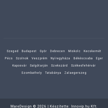
Szeged
Budapest
Győr
Debrecen
Miskolc
Kecskemét
Pécs
Szolnok
Veszprém
Nyíregyháza
Békéscsaba
Eger
Kaposvár
Salgótarján
Szekszárd
Székesfehérvár
Szombathely
Tatabánya
Zalaegerszeg
MareDesign
©
2026
| Készítette:
Innovip.hu Kft.