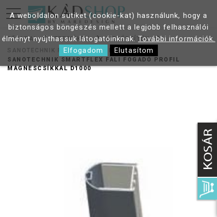
A weboldalon sütiket (cookie-kat) használunk, hogy a
biztonságos böngészés mellett a legjobb felhasználói
élményt nyújthassuk látogatóinknak.
További információk.
FŐOLDAL
TERMÉKEK
KIEGÉSZÍTŐK
Elfogadom
Elutasítom
SANOTECHNIK FALI FOGADÓ PROFILOK
SANOTECHNIK SMARTFLEX FALI FOGADÓ PROFIL
MÁGNESCSÍKKAL D1000