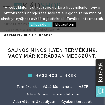
A weboldalon sütiket (cookie-kat) használunk, hogy a
biztonságos böngészés mellett a legjobb felhasználói
élményt nyújthassuk látogatóinknak.
További információk.
FŐOLDAL
TERMÉKEK
KÁDAK
Elfogadom
Elutasítom
ÖNTÖTT MÁRVÁNY KÁDAK
SZABADON ÁLLÓ FÜRDŐKÁDAK
MARMORIN DUO I FÜRDŐKÁD
SAJNOS NINCS ILYEN TERMÉKÜNK,
VAGY MÁR KORÁBBAN MEGSZŰNT.
HASZNOS LINKEK
Termékeink
Vásárlás menete
ÁSZF
Online Vitarendezési Platform
Adatvédelmi Szabályzat
Gyakori kérdések