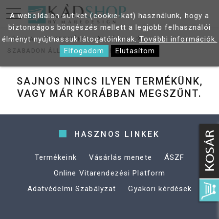
A weboldalon sütiket (cookie-kat) használunk, hogy a
biztonságos böngészés mellett a legjobb felhasználói
élményt nyújthassuk látogatóinknak.
További információk.
FŐOLDAL
TERMÉKEK
KÁDAK
Elfogadom
Elutasítom
SZABADON ÁLLÓ FÜRDŐKÁDAK
SAJNOS NINCS ILYEN TERMÉKÜNK,
VAGY MÁR KORÁBBAN MEGSZŰNT.
HASZNOS LINKEK
Termékeink
Vásárlás menete
ÁSZF
Online Vitarendezési Platform
Adatvédelmi Szabályzat
Gyakori kérdések