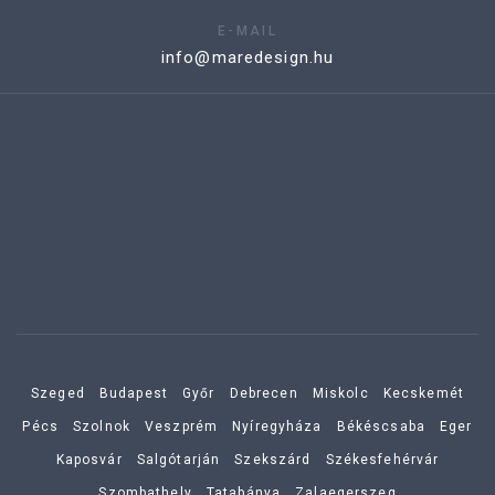
E-MAIL
info@maredesign.hu
Szeged
Budapest
Győr
Debrecen
Miskolc
Kecskemét
Pécs
Szolnok
Veszprém
Nyíregyháza
Békéscsaba
Eger
Kaposvár
Salgótarján
Szekszárd
Székesfehérvár
Szombathely
Tatabánya
Zalaegerszeg