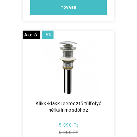
TOVÁBB
Akció!
-5%
Klikk-klakk leeresztő túlfolyó
nélküli mosdóhoz
5 890 Ft
6 200 Ft