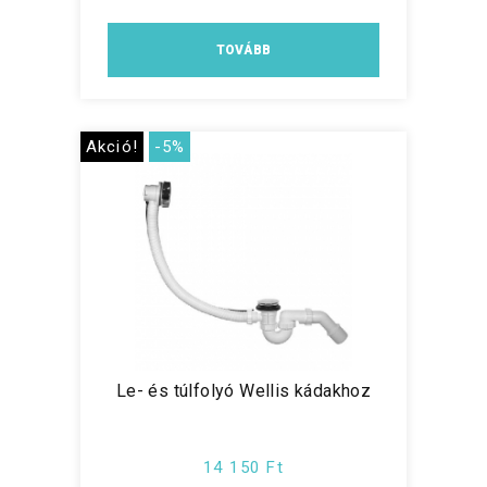
TOVÁBB
Akció!
-5%
Le- és túlfolyó Wellis kádakhoz
14 150 Ft