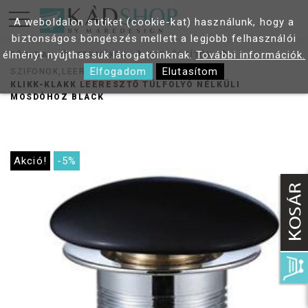
A weboldalon sütiket (cookie-kat) használunk, hogy a
biztonságos böngészés mellett a legjobb felhasználói
élményt nyújthassuk látogatóinknak.
További információk.
FŐOLDAL
TERMÉKEK
KIEGÉSZÍTŐK
Elfogadom
Elutasítom
SZIFONOK,LEERESZTŐK
KLIKK-KLAKK LEERESZTŐ TÚLFOLYÓ NÉLKÜLI
MOSDÓHOZ BLACK
Akció!
-5%