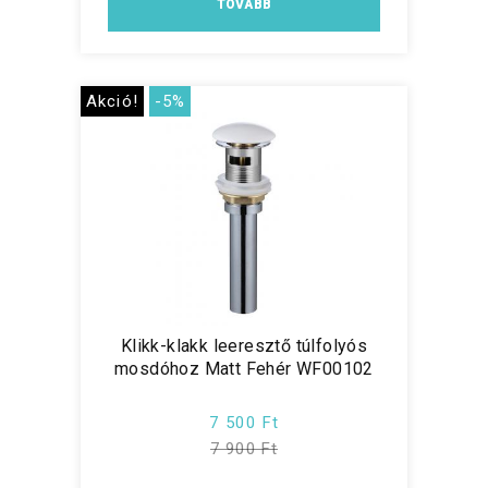
TOVÁBB
Akció!
-5%
Klikk-klakk leeresztő túlfolyós
mosdóhoz Matt Fehér WF00102
7 500 Ft
7 900 Ft