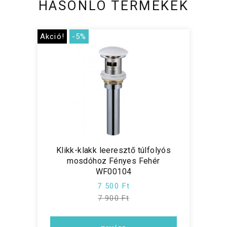
HASONLÓ TERMÉKEK
Akció!
-5%
Klikk-klakk leeresztő túlfolyós
mosdóhoz Fényes Fehér
WF00104
7 500 Ft
7 900 Ft