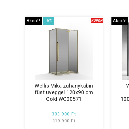
Akció!
-5%
Akció!
Wellis Mika zuhanykabin
W
füst üveggel 120x90 cm
Gold WC00571
10
303 900 Ft
319 900 Ft