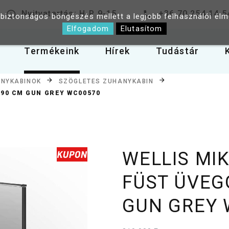
Nyitvatartás: H-P 9-15
+36 70 254 14 5
 biztonságos böngészés mellett a legjobb felhasználói él
Elfogadom
Elutasítom
Termékeink
Hírek
Tudástár
NYKABINOK
SZÖGLETES ZUHANYKABIN
X90 CM GUN GREY WC00570
WELLIS MI
FÜST ÜVEG
GUN GREY 