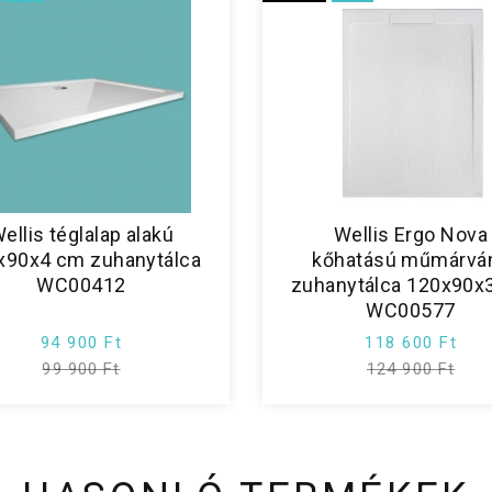
ellis téglalap alakú
Wellis Ergo Nova
x90x4 cm zuhanytálca
kőhatású műmárvá
WC00412
zuhanytálca 120x90x
WC00577
94 900 Ft
118 600 Ft
99 900 Ft
124 900 Ft