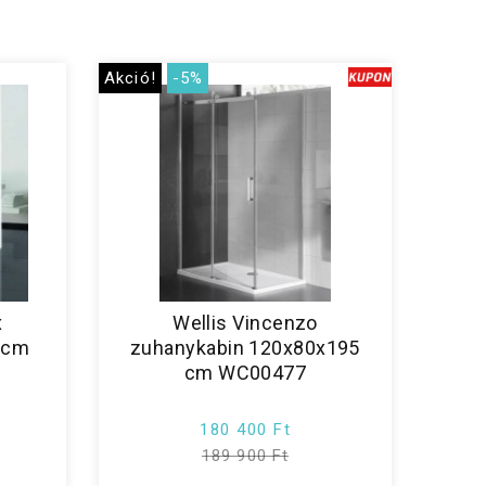
Akció!
-5%
x
Wellis Vincenzo
 cm
zuhanykabin 120x80x195
cm WC00477
180 400 Ft
189 900 Ft