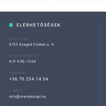
ELÉRHETŐSÉGEK
BOLT CÍME
6725 Szeged Csókai u. 4.
NYITVA TARTÁS
H-P 9:00-15:00
TELEFON
+36 70 254 14 54
E-MAIL
info@maredesign.hu