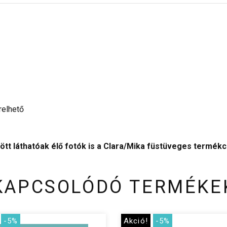
relhető
tt láthatóak élő fotók is a Clara/Mika füstüveges termékc
KAPCSOLÓDÓ TERMÉKE
-5%
Akció!
-5%