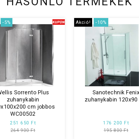
HASONLÓ TERMÉKEK
-5%
Akció!
-10%
ellis Sorrento Plus
Sanotechnik Feni
zuhanykabin
zuhanykabin 120x90
0x100x200 cm jobbos
WC00502
251 650 Ft
176 200 Ft
264 900 Ft
195 800 Ft