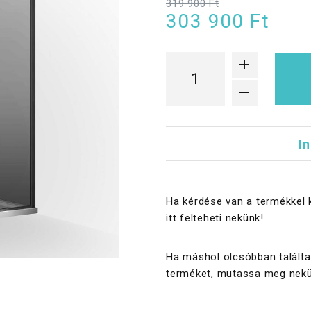
319 900 Ft
303 900 Ft
I
Ha kérdése van a termékkel 
itt felteheti nekünk!
Ha máshol olcsóbban találta
terméket, mutassa meg nekü