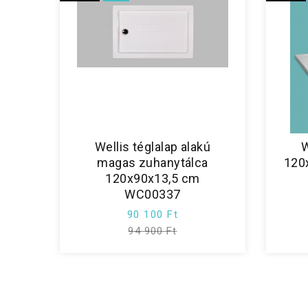
Wellis téglalap alakú
W
magas zuhanytálca
120
120x90x13,5 cm
WC00337
90 100 Ft
94 900 Ft