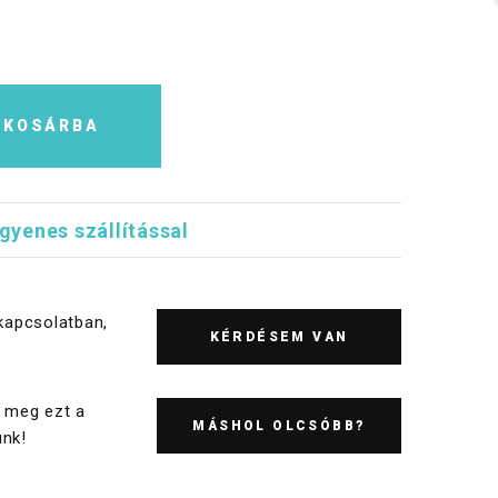
KOSÁRBA
ngyenes szállítással
kapcsolatban,
KÉRDÉSEM VAN
 meg ezt a
MÁSHOL OLCSÓBB?
nk!