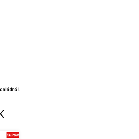
saládról.
K