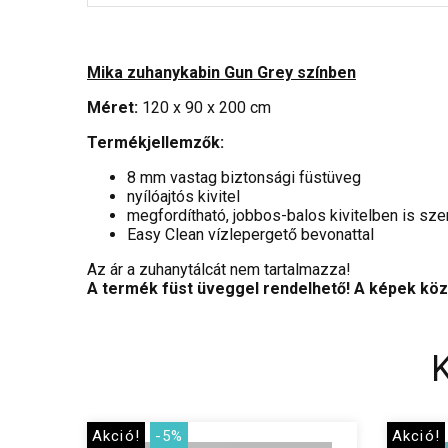
Mika zuhanykabin Gun Grey színben
Méret:
120 x 90 x 200 cm
Termékjellemzők:
8 mm vastag biztonsági füstüveg
nyílóajtós kivitel
megfordítható, jobbos-balos kivitelben is sze
Easy Clean vízlepergető bevonattal
Az ár a zuhanytálcát nem tartalmazza!
A termék füst üveggel rendelhető! A képek közö
Akció!
-5%
Akció!