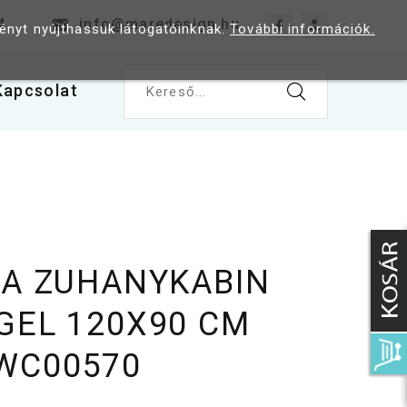
4
info@maredesign.hu
ményt nyújthassuk látogatóinknak.
További információk.
Kapcsolat
Kereső...
KA ZUHANYKABIN
GEL 120X90 CM
WC00570