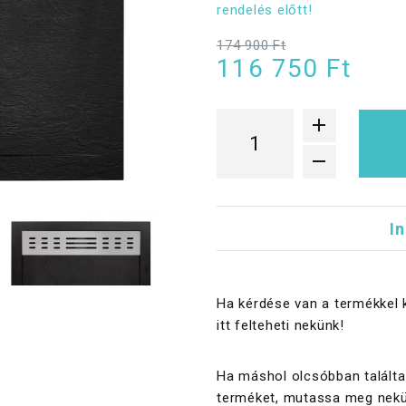
rendelés előtt!
174 900 Ft
116 750 Ft
I
Ha kérdése van a termékkel 
itt felteheti nekünk!
Ha máshol olcsóbban találta
terméket, mutassa meg nekü