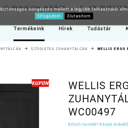
Nyitvatartás: H-P 9-15
+36 70 254 14 5
 biztonságos böngészés mellett a legjobb felhasználói él
Elfogadom
Elutasítom
Termékeink
Hírek
Tudástár
WELLIS ERGO 
NYTÁLCÁK
SZÖGLETES ZUHANYTÁLCÁK
WELLIS ER
ZUHANYTÁL
WC00497
Kifutó termék! Kérjük érdek