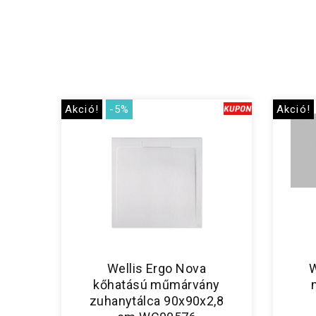
Akció!
-5%
Akció!
Wellis Ergo Nova
W
kőhatású műmárvány
zuhanytálca 90x90x2,8