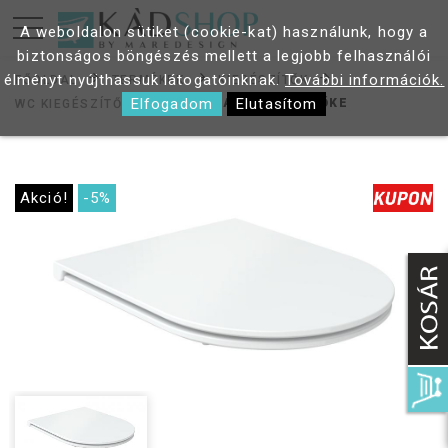
A weboldalon sütiket (cookie-kat) használunk, hogy a
biztonságos böngészés mellett a legjobb felhasználói
élményt nyújthassuk látogatóinknak.
További információk.
FŐOLDAL
TERMÉKEK
KIEGÉSZÍTŐK
Elfogadom
Elutasítom
WELLIS ADELE WC ÜLŐKE
WC KIEGÉSZÍTŐK
Akció!
-5%