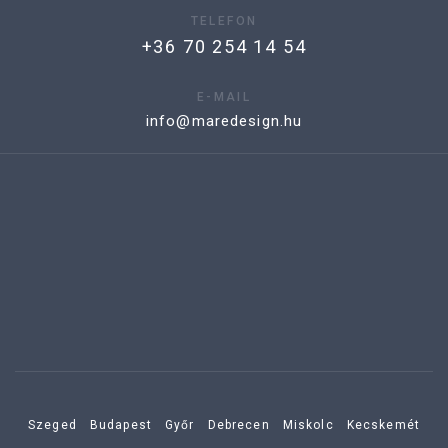
TELEFON
+36 70 254 14 54
E-MAIL
info@maredesign.hu
Szeged
Budapest
Győr
Debrecen
Miskolc
Kecskemét