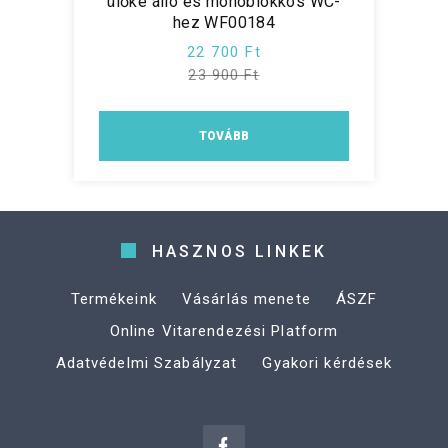
ülőke álló és monoblokkos WC-
hez WF00184
22 700 Ft
23 900 Ft
TOVÁBB
HASZNOS LINKEK
Termékeink
Vásárlás menete
ÁSZF
Online Vitarendezési Platform
Adatvédelmi Szabályzat
Gyakori kérdések