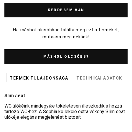
KÉRDÉSEM VAN
Ha máshol olcsóbban találta meg ezt a terméket,
mutassa meg nekünk!
MÁSHOL OLCSÓBB?
TERMÉK TULAJDONSÁGAI
TECHNIKAI ADATOK
Slim seat
WC ülőkéink mindegyike tökéletesen illeszkedik a hozzá
tartozó WC-hez. A Sophia kollekció extra vékony Slim seat
ülőkéje elegáns megjelenést biztosít.