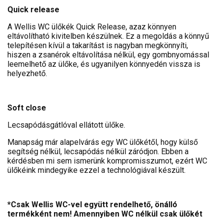
Quick release
A Wellis WC ülőkék Quick Release, azaz könnyen
eltávolítható kivitelben készülnek. Ez a megoldás a könnyű
telepítésen kívül a takarítást is nagyban megkönnyíti,
hiszen a zsanérok eltávolítása nélkül, egy gombnyomással
leemelhető az ülőke, és ugyanilyen könnyedén vissza is
helyezhető.
Soft close
Lecsapódásgátlóval ellátott ülőke.
Manapság már alapelvárás egy WC ülőkétől, hogy külső
segítség nélkül, lecsapódás nélkül záródjon. Ebben a
kérdésben mi sem ismerünk kompromisszumot, ezért WC
ülőkéink mindegyike ezzel a technológiával készült.
*Csak Wellis WC-vel együtt rendelhető, önálló
termékként nem! Amennyiben WC nélkül csak ülőkét