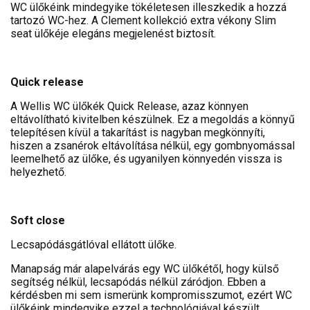
WC ülőkéink mindegyike tökéletesen illeszkedik a hozzá
tartozó WC-hez. A Clement kollekció extra vékony Slim
seat ülőkéje elegáns megjelenést biztosít.
Quick release
A Wellis WC ülőkék Quick Release, azaz könnyen
eltávolítható kivitelben készülnek. Ez a megoldás a könnyű
telepítésen kívül a takarítást is nagyban megkönnyíti,
hiszen a zsanérok eltávolítása nélkül, egy gombnyomással
leemelhető az ülőke, és ugyanilyen könnyedén vissza is
helyezhető.
Soft close
Lecsapódásgátlóval ellátott ülőke.
Manapság már alapelvárás egy WC ülőkétől, hogy külső
segítség nélkül, lecsapódás nélkül záródjon. Ebben a
kérdésben mi sem ismerünk kompromisszumot, ezért WC
ülőkéink mindegyike ezzel a technológiával készült.