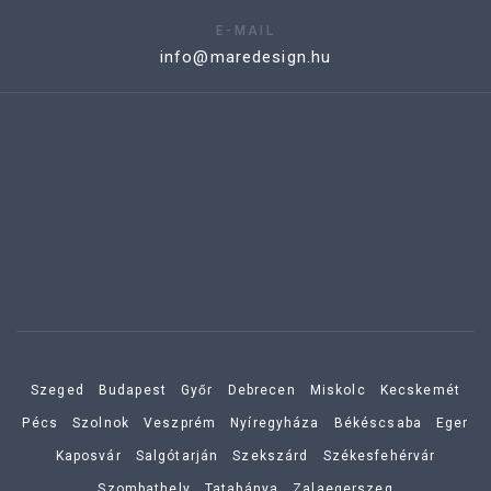
E-MAIL
info@maredesign.hu
Szeged
Budapest
Győr
Debrecen
Miskolc
Kecskemét
Pécs
Szolnok
Veszprém
Nyíregyháza
Békéscsaba
Eger
Kaposvár
Salgótarján
Szekszárd
Székesfehérvár
Szombathely
Tatabánya
Zalaegerszeg