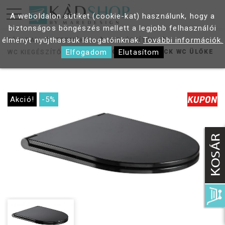
A weboldalon sütiket (cookie-kat) használunk, hogy a
biztonságos böngészés mellett a legjobb felhasználói
élményt nyújthassuk látogatóinknak.
További információk.
FŐOLDAL
TERMÉKEK
KIEGÉSZÍTŐK
Elfogadom
Elutasítom
WELLIS CLEMENT BLACK WC ÜLŐKE
WC KIEGÉSZÍTŐK
Akció!
-5%