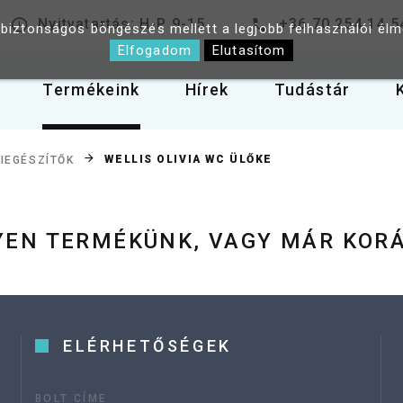
Nyitvatartás: H-P 9-15
+36 70 254 14 5
 biztonságos böngészés mellett a legjobb felhasználói él
Elfogadom
Elutasítom
Termékeink
Hírek
Tudástár
WELLIS OLIVIA WC ÜLŐKE
IEGÉSZÍTŐK
LYEN TERMÉKÜNK, VAGY MÁR KOR
ELÉRHETŐSÉGEK
BOLT CÍME