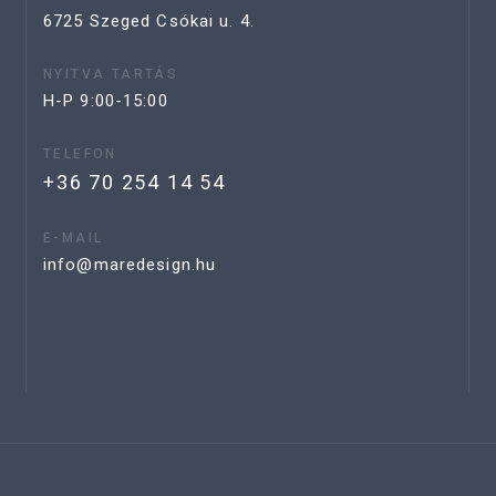
6725 Szeged Csókai u. 4.
NYITVA TARTÁS
H-P 9:00-15:00
TELEFON
+36 70 254 14 54
E-MAIL
info@maredesign.hu