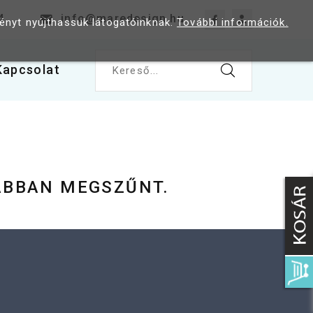
4
info@maredesign.hu
ményt nyújthassuk látogatóinknak.
További információk.
Kapcsolat
Kereső...
ÁBBAN MEGSZŰNT.