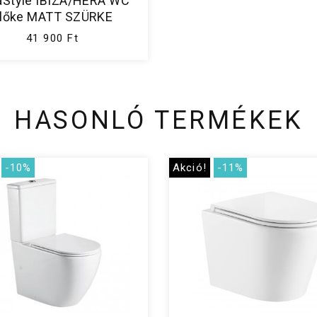
aStyle IBIZA/HERA WC
lőke MATT SZÜRKE
41 900 Ft
HASONLÓ TERMÉKEK
-10%
Akció!
-11%