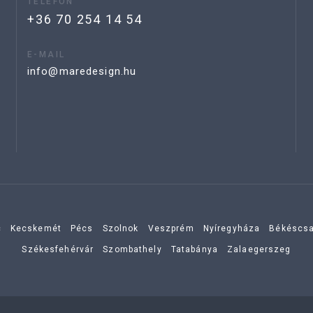
TELEFON
+36 70 254 14 54
E-MAIL
info@maredesign.hu
c
Kecskemét
Pécs
Szolnok
Veszprém
Nyíregyháza
Békéscs
Székesfehérvár
Szombathely
Tatabánya
Zalaegerszeg