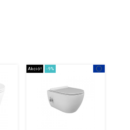
Akció!
-9%