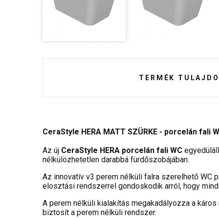
TERMÉK TULAJDO
CeraStyle HERA MATT SZÜRKE - porcelán fali WC 
Az új
CeraStyle HERA porcelán fali WC
egyedüláll
nélkülözhetetlen darabbá fürdőszobájában.
Az innovatív v3 perem nélküli falra szerelhető WC pá
elosztási rendszerrel gondoskodik arról, hogy mind
A perem nélküli kialakítás megakadályozza a káros
biztosít a perem nélküli rendszer.