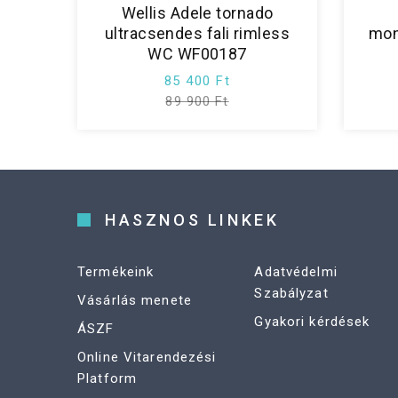
Wellis Adele tornado
ultracsendes fali rimless
mon
WC WF00187
85 400 Ft
89 900 Ft
HASZNOS LINKEK
Termékeink
Adatvédelmi
Szabályzat
Vásárlás menete
Gyakori kérdések
ÁSZF
Online Vitarendezési
Platform