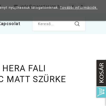
4
info@maredesign.hu
ményt nyújthassuk látogatóinknak.
További információk.
Kapcsolat
Kereső...
 HERA FALI
C MATT SZÜRKE