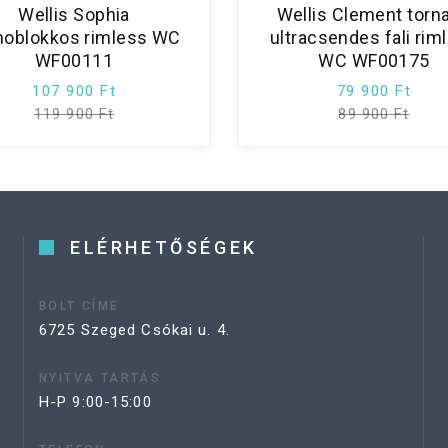
Wellis Sophia
Wellis Clement torn
oblokkos rimless WC
ultracsendes fali rim
WF00111
WC WF00175
107 900 Ft
79 900 Ft
119 900 Ft
89 900 Ft
ELÉRHETŐSÉGEK
BOLT CÍME
6725 Szeged Csókai u. 4.
NYITVA TARTÁS
H-P 9:00-15:00