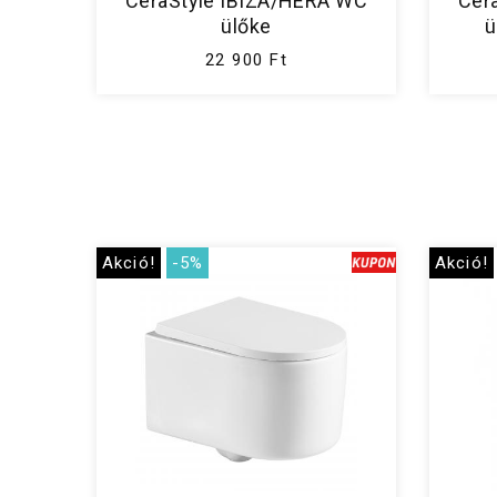
CeraStyle IBIZA/HERA WC
Cer
ülőke
ü
22 900 Ft
Akció!
-5%
Akció!