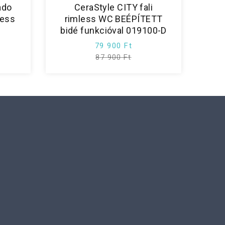
ado
CeraStyle CITY fali
less
rimless WC BEÉPÍTETT
bidé funkcióval 019100-D
79 900 Ft
87 900 Ft