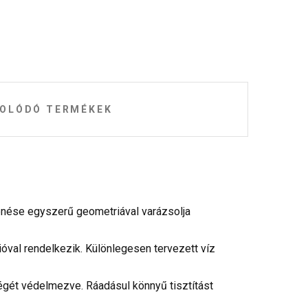
OLÓDÓ TERMÉKEK
enése egyszerű geometriával varázsolja
cióval rendelkezik. Különlegesen tervezett víz
égét védelmezve. Ráadásul könnyű tisztítást