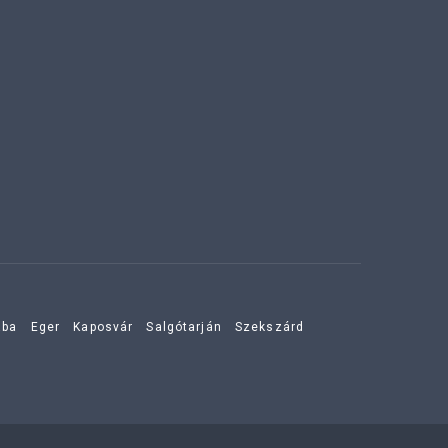
aba
Eger
Kaposvár
Salgótarján
Szekszárd