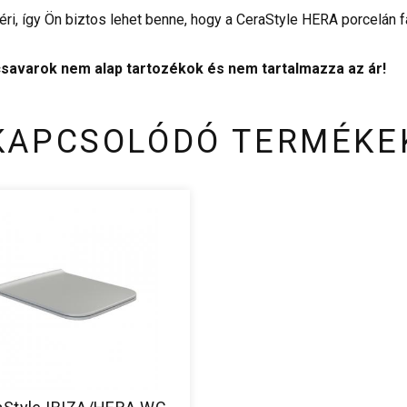
éri, így Ön biztos lehet benne, hogy a CeraStyle HERA porcelán 
a csavarok nem alap tartozékok és nem tartalmazza az ár!
KAPCSOLÓDÓ TERMÉKE