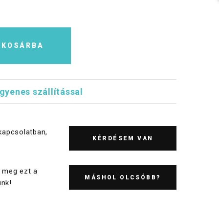
KOSÁRBA
ngyenes szállítással
kapcsolatban,
KÉRDÉSEM VAN
 meg ezt a
MÁSHOL OLCSÓBB?
nk!