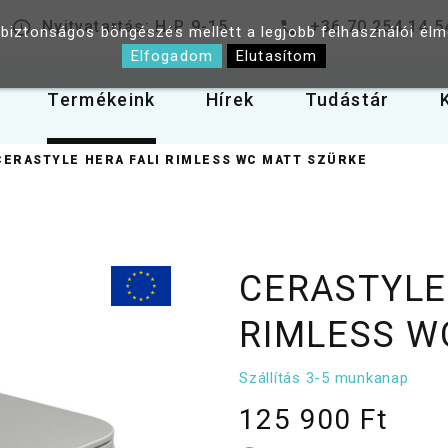
Nyitvatartás: H-P 9-15
+36 70 254 14 5
 biztonságos böngészés mellett a legjobb felhasználói él
Elfogadom
Elutasítom
Termékeink
Hírek
Tudástár
CERASTYLE HERA FALI RIMLESS WC MATT SZÜRKE
CERASTYLE
RIMLESS W
Szállítás 3-5 munkanap
125 900 Ft