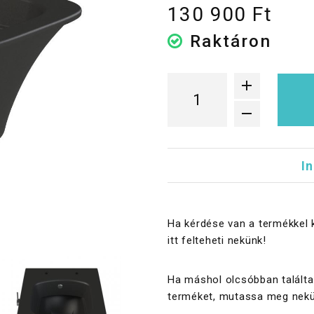
130 900 Ft
Raktáron
I
Ha kérdése van a termékkel 
itt felteheti nekünk!
Ha máshol olcsóbban találta
terméket, mutassa meg nekü