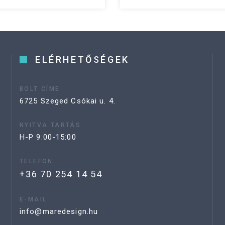
ELÉRHETŐSÉGEK
BOLT CÍME
6725 Szeged Csókai u. 4.
NYITVA TARTÁS
H-P 9:00-15:00
TELEFON
+36 70 254 14 54
E-MAIL
info@maredesign.hu