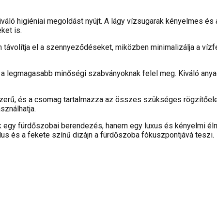
iváló higiéniai megoldást nyújt. A lágy vízsugarak kényelmes és 
ket is.
n távolítja el a szennyeződéseket, miközben minimalizálja a víz
C a legmagasabb minőségi szabványoknak felel meg. Kiváló any
erű, és a csomag tartalmazza az összes szükséges rögzítőelem
ználhatja.
egy fürdőszobai berendezés, hanem egy luxus és kényelmi élmény
us és a fekete színű dizájn a fürdőszoba fókuszpontjává teszi.