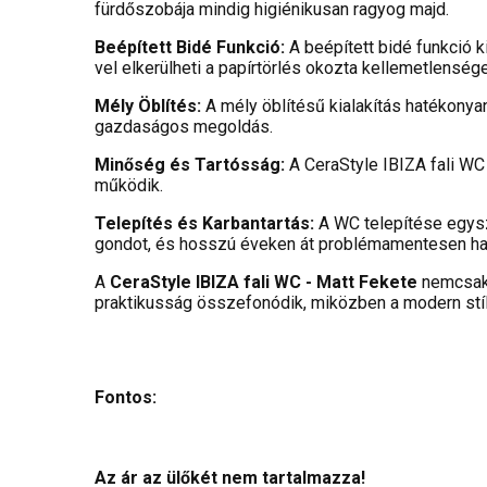
fürdőszobája mindig higiénikusan ragyog majd.
Beépített Bidé Funkció:
A beépített bidé funkció k
vel elkerülheti a papírtörlés okozta kellemetlensége
Mély Öblítés:
A mély öblítésű kialakítás hatékonya
gazdaságos megoldás.
Minőség és Tartósság:
A CeraStyle IBIZA fali W
működik.
Telepítés és Karbantartás:
A WC telepítése egysz
gondot, és hosszú éveken át problémamentesen has
A
CeraStyle IBIZA fali WC - Matt Fekete
nemcsak 
praktikusság összefonódik, miközben a modern stíl
Fontos:
Az ár az ülőkét nem tartalmazza!