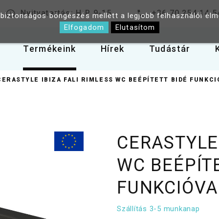
Nyitvatartás: H-P 9-15
+36 70 254 14 5
 biztonságos böngészés mellett a legjobb felhasználói él
Elfogadom
Elutasítom
Termékeink
Hírek
Tudástár
CERASTYLE IBIZA FALI RIMLESS WC BEÉPÍTETT BIDÉ FUNKC
CERASTYLE 
WC BEÉPÍT
FUNKCIÓVA
Szállítás 3-5 munkanap