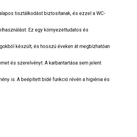
alapos tisztálkodást biztosítanak, és ezzel a WC-
felhasználást. Ez egy környezettudatos és
agokból készült, és hosszú éveken át megbízhatóan
et és szerelvényt. A karbantartása sem jelent
 is. A beépített bidé funkció révén a higiénia és