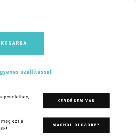
KOSÁRBA
ngyenes szállítással
kapcsolatban,
KÉRDÉSEM VAN
 meg ezt a
MÁSHOL OLCSÓBB?
nk!