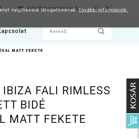
4
info@maredesign.hu
ményt nyújthassuk látogatóinknak.
További információk.
Kapcsolat
Kereső...
IÓVAL MATT FEKETE
IBIZA FALI RIMLESS
ETT BIDÉ
L MATT FEKETE