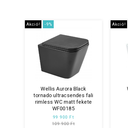
Akció!
-9%
Akció!
Wellis Aurora Black
tornado ultracsendes fali
rimless WC matt fekete
WF00185
99 900 Ft
109 900 Ft