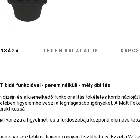
NSÁGAI
TECHNIKAI ADATOK
KAPCS
 bidé funkcióval - perem nélküli - mély öblítés
dizájn és a kiemelkedő funkcionalitás tökéletes kombinációját k
etében figyelembe veszi a legmagasabb igényeket. A Matt Fekete 
praktikussá.
al vonzza a figyelmet, és a fürdőszobája központi elemévé teszi
nemcsak esztétikus, hanem könnyen tisztítható is. Ezzel a WC-ve