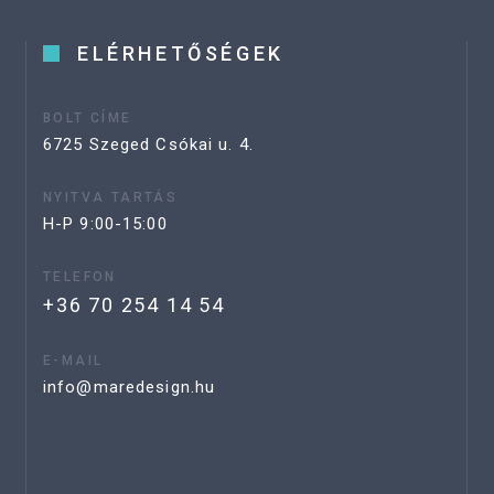
ELÉRHETŐSÉGEK
BOLT CÍME
6725 Szeged Csókai u. 4.
NYITVA TARTÁS
H-P 9:00-15:00
TELEFON
+36 70 254 14 54
E-MAIL
info@maredesign.hu