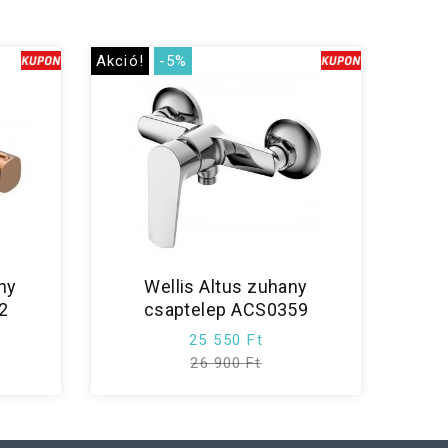
Akció!
-5%
ny
Wellis Altus zuhany
2
csaptelep ACS0359
25 550 Ft
26 900 Ft