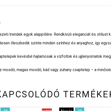
P
eti trendek egyik alappillére. Rendkívüli eleganciát és stílust
letesen illeszkedik szinte minden színhez és anyaghoz, így egy
ptelepek kevésbé hajlamosak a vízfoltok és ujjlenyomatok megj
z mosdó, magas mosdó, kád vagy zuhany csaptelep – a minőség és
KAPCSOLÓDÓ TERMÉKE