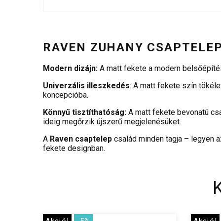
RAVEN ZUHANY CSAPTELE
Modern dizájn:
A matt fekete a modern belsőépítész
Univerzális illeszkedés
: A matt fekete szín töké
koncepcióba.
Könnyű tisztíthatóság:
A matt fekete bevonatú csa
ideig megőrzik újszerű megjelenésüket.
A
Raven csaptelep
család minden tagja – legyen a
fekete designban.