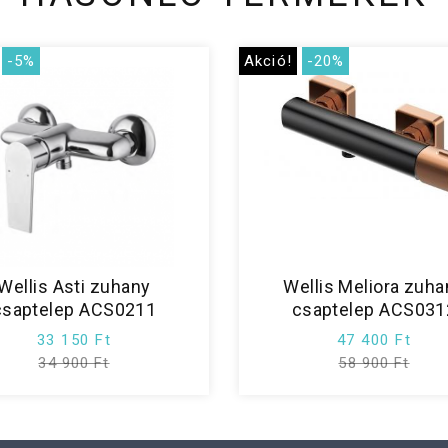
-5%
Akció!
-20%
Wellis Asti zuhany
Wellis Meliora zuha
csaptelep ACS0211
csaptelep ACS031
33 150 Ft
47 400 Ft
34 900 Ft
58 900 Ft