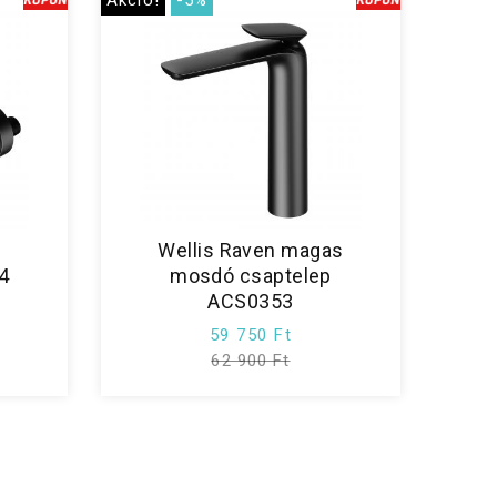
Akció!
-5%
Wellis Raven magas
4
mosdó csaptelep
ACS0353
59 750 Ft
62 900 Ft