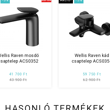
-5%
Akció!
-5%
ellis Raven mosdó
Wellis Raven kád
csaptelep ACS0352
csaptelep ACS035
41 700 Ft
59 750 Ft
43 900 Ft
62 900 Ft
HASONLÓ TERMÉKEK