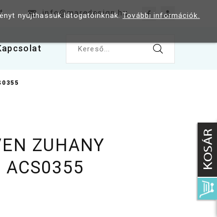
4
info@maredesign.hu
ményt nyújthassuk látogatóinknak.
További információk.
Kapcsolat
Kereső...
S0355
VEN ZUHANY
 ACS0355