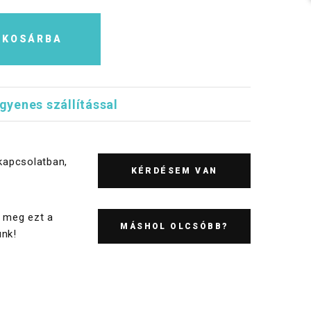
KOSÁRBA
ngyenes szállítással
kapcsolatban,
KÉRDÉSEM VAN
 meg ezt a
MÁSHOL OLCSÓBB?
nk!