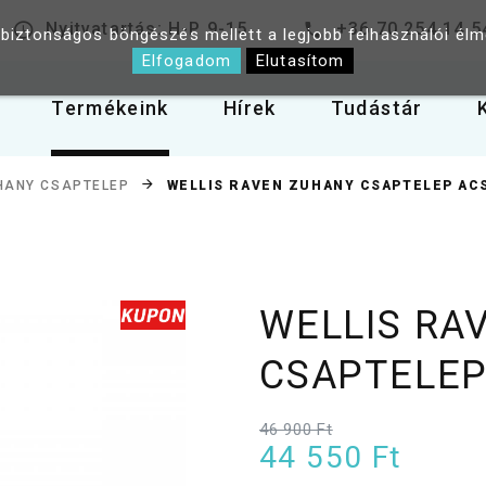
Nyitvatartás: H-P 9-15
+36 70 254 14 5
 biztonságos böngészés mellett a legjobb felhasználói él
Elfogadom
Elutasítom
Termékeink
Hírek
Tudástár
WELLIS RAVEN ZUHANY CSAPTELEP AC
HANY CSAPTELEP
WELLIS RA
CSAPTELEP
46 900 Ft
44 550 Ft