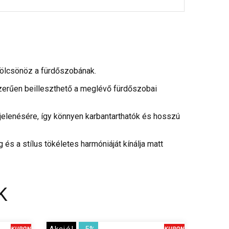
 kölcsönöz a fürdőszobának.
szerűen beilleszthető a meglévő fürdőszobai
elenésére, így könnyen karbantarthatók és hosszú
 a stílus tökéletes harmóniáját kínálja matt
K