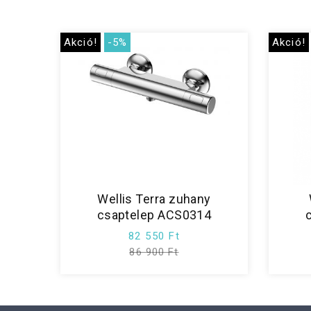
Akció!
-5%
Akció!
Wellis Terra zuhany
csaptelep ACS0314
82 550 Ft
86 900 Ft