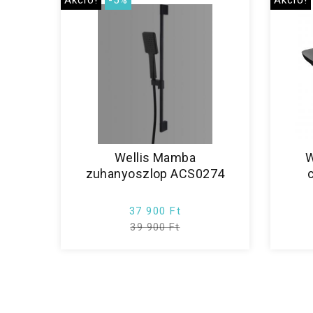
Akció!
-5%
Akció!
Wellis Mamba
W
zuhanyoszlop ACS0274
37 900 Ft
39 900 Ft