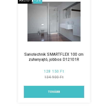
Akció!
-5%
Sanotechnik SMARTFLEX 100 cm
zuhanyajtó, jobbos D12101R
128 150 Ft
134 900 Ft
TOVÁBB