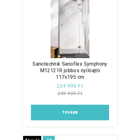
Sanotechnik Sanoflex Symphony
M12121R jobbos nyílóajtó
117x195 cm
224 900 Ft
249 900 Ft
TOVÁBB