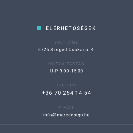
ELÉRHETŐSÉGEK
BOLT CÍME
6725 Szeged Csókai u. 4.
NYITVA TARTÁS
H-P 9:00-15:00
TELEFON
+36 70 254 14 54
E-MAIL
info@maredesign.hu