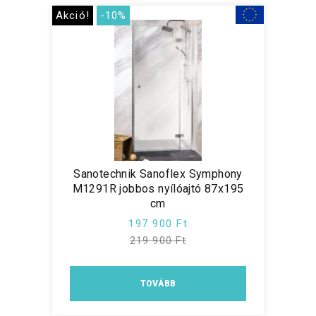
Akció!
-10%
Sanotechnik Sanoflex Symphony
M1291R jobbos nyílóajtó 87x195
cm
197 900 Ft
219 900 Ft
TOVÁBB