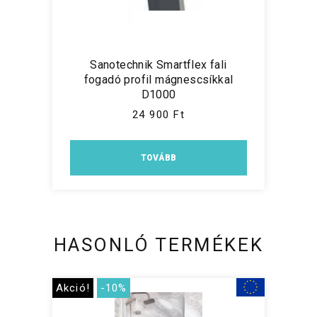
Sanotechnik Smartflex fali
fogadó profil mágnescsíkkal
D1000
24 900 Ft
TOVÁBB
HASONLÓ TERMÉKEK
Akció!
-10%