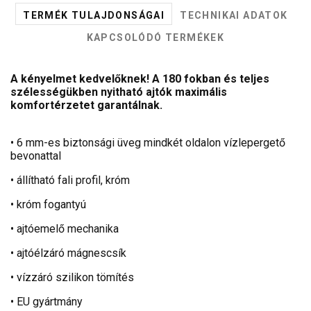
TERMÉK TULAJDONSÁGAI
TECHNIKAI ADATOK
KAPCSOLÓDÓ TERMÉKEK
A kényelmet kedvelőknek! A 180 fokban és teljes
szélességükben nyitható ajtók maximális
komfortérzetet garantálnak.
• 6 mm-es biztonsági üveg mindkét oldalon vízlepergető
bevonattal
• állítható fali profil, króm
• króm fogantyú
• ajtóemelő mechanika
• ajtóélzáró mágnescsík
• vízzáró szilikon tömítés
• EU gyártmány