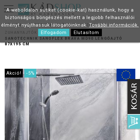
A weboldalon sütiket (cookie-kat) használunk, hogy a
biztonságos böngészés mellett a legjobb felhasználói
élményt nyújthassuk látogatóinknak.
További információk.
FŐOLDAL
TERMÉKEK
ZUHANYZÓK
Elfogadom
Elutasítom
ZUHANYAJTÓK
SANOTECHNIK SANOFLEX BRAVA MD90 LENGŐAJTÓ
87X195 CM
Akció!
-5%