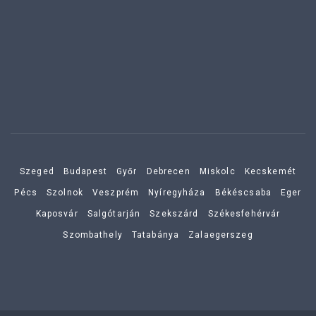
Szeged
Budapest
Győr
Debrecen
Miskolc
Kecskemét
Pécs
Szolnok
Veszprém
Nyíregyháza
Békéscsaba
Eger
Kaposvár
Salgótarján
Szekszárd
Székesfehérvár
Szombathely
Tatabánya
Zalaegerszeg