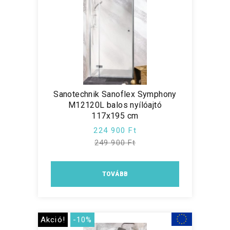
Sanotechnik Sanoflex Symphony
M12120L balos nyílóajtó
117x195 cm
224 900 Ft
249 900 Ft
TOVÁBB
Akció!
-10%