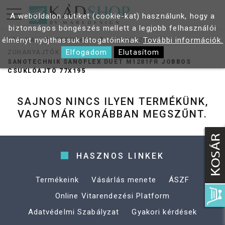
A weboldalon sütiket (cookie-kat) használunk, hogy a
biztonságos böngészés mellett a legjobb felhasználói
élményt nyújthassuk látogatóinknak.
További információk.
FŐOLDAL
TERMÉKEK
ZUHANYZÓK
Elfogadom
Elutasítom
ZUHANYAJTÓK
SANOTECHNIK SANOFLEX DUET M1281FR JOBBOS
CSUKLÓAJTÓ 77X195
SAJNOS NINCS ILYEN TERMÉKÜNK,
VAGY MÁR KORÁBBAN MEGSZŰNT.
HASZNOS LINKEK
Termékeink
Vásárlás menete
ÁSZF
Online Vitarendezési Platform
Adatvédelmi Szabályzat
Gyakori kérdések