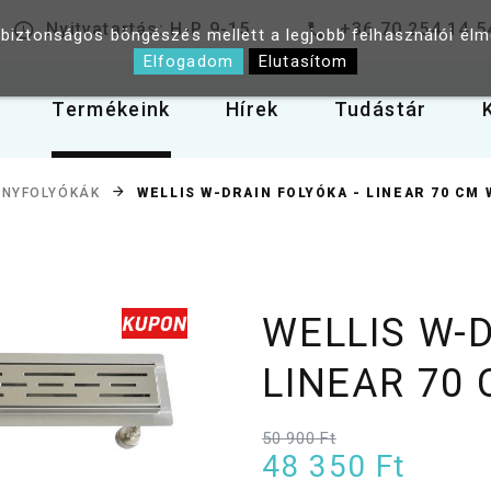
Nyitvatartás: H-P 9-15
+36 70 254 14 5
 biztonságos böngészés mellett a legjobb felhasználói él
Elfogadom
Elutasítom
Termékeink
Hírek
Tudástár
WELLIS W-DRAIN FOLYÓKA - LINEAR 70 CM 
NYFOLYÓKÁK
WELLIS W-D
LINEAR 70
50 900 Ft
48 350 Ft