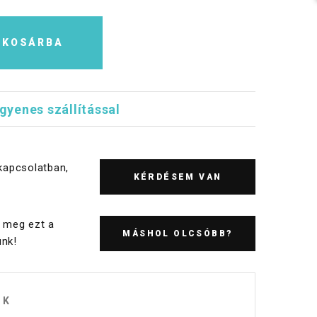
KOSÁRBA
ngyenes szállítással
kapcsolatban,
KÉRDÉSEM VAN
 meg ezt a
MÁSHOL OLCSÓBB?
nk!
OK