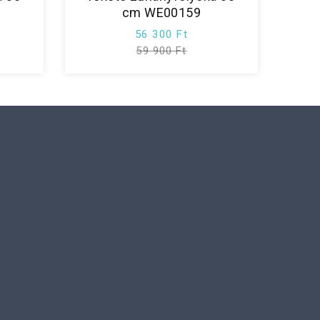
cm WE00159
56 300 Ft
59 900 Ft