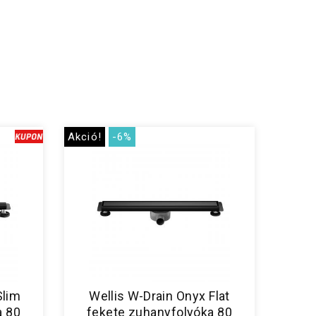
Akció!
-6%
Slim
Wellis W-Drain Onyx Flat
a 80
fekete zuhanyfolyóka 80