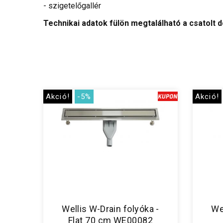
- szigetelőgallér
Technikai adatok fülön megtalálható a csatolt 
Akció!
-5%
Akció!
Wellis W-Drain folyóka -
We
Flat 70 cm WE00082