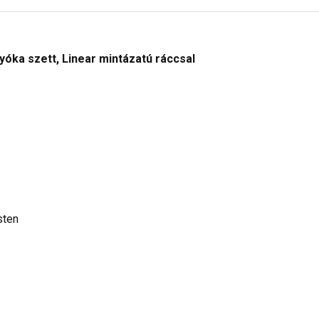
óka szett, Linear mintázatú ráccsal
sten