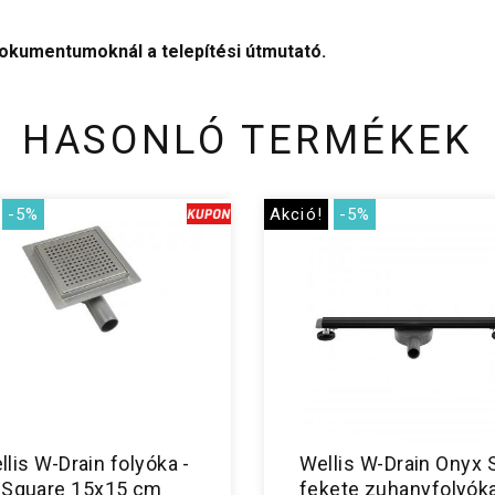
dokumentumoknál a telepítési útmutató.
HASONLÓ TERMÉKEK
-5%
Akció!
-5%
llis W-Drain folyóka -
Wellis W-Drain Onyx 
Square 15x15 cm
fekete zuhanyfolyók