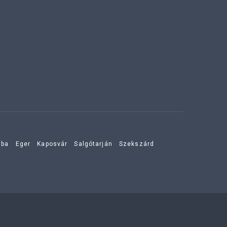
aba
Eger
Kaposvár
Salgótarján
Szekszárd