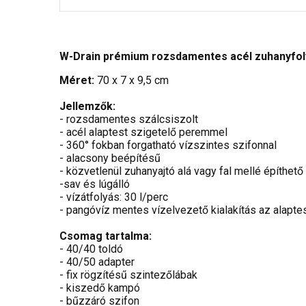
W-Drain prémium rozsdamentes acél zuhanyfoly
Méret:
70 x 7 x 9,5 cm
Jellemzők:
- rozsdamentes szálcsiszolt
- acél alaptest szigetelő peremmel
- 360° fokban forgatható vízszintes szifonnal
- alacsony beépítésű
- közvetlenül zuhanyajtó alá vagy fal mellé építhető
-sav és lúgálló
- vízátfolyás: 30 l/perc
- pangóvíz mentes vízelvezető kialakítás az alapte
Csomag tartalma:
- 40/40 toldó
- 40/50 adapter
- fix rögzítésű szintezőlábak
- kiszedő kampó
- bűzzáró szifon