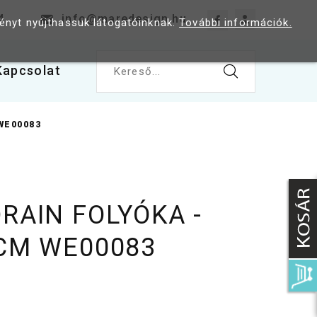
4
info@maredesign.hu
ményt nyújthassuk látogatóinknak.
További információk.
Kapcsolat
Kereső...
WE00083
RAIN FOLYÓKA -
 CM WE00083