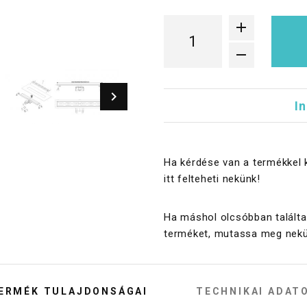
I
Ha kérdése van a termékkel 
itt felteheti nekünk!
Ha máshol olcsóbban találta
terméket, mutassa meg nekü
ERMÉK TULAJDONSÁGAI
TECHNIKAI ADAT