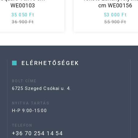
WE00103
cm WE00156
35 050 Ft
53 000 Ft
36 900 Ft
55 900 Ft
ELÉRHETŐSÉGEK
BOLT CÍME
6725 Szeged Csókai u. 4.
NYITVA TARTÁS
H-P 9:00-15:00
TELEFON
+36 70 254 14 54