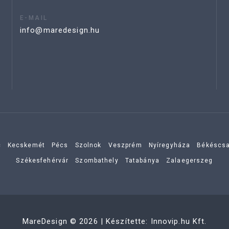
E-MAIL
info@maredesign.hu
c
Kecskemét
Pécs
Szolnok
Veszprém
Nyíregyháza
Békéscs
Székesfehérvár
Szombathely
Tatabánya
Zalaegerszeg
MareDesign
©
2026
| Készítette:
Innovip.hu Kft.