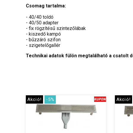
Csomag tartalma:
- 40/40 toldó
- 40/50 adapter
- fix rögzítésű szintezőlábak
- kiszedő kampó
- bűzzáró szifon
- szigetelőgallér
Technikai adatok fülön megtalálható a csatolt 
Akció!
-5%
Akció!