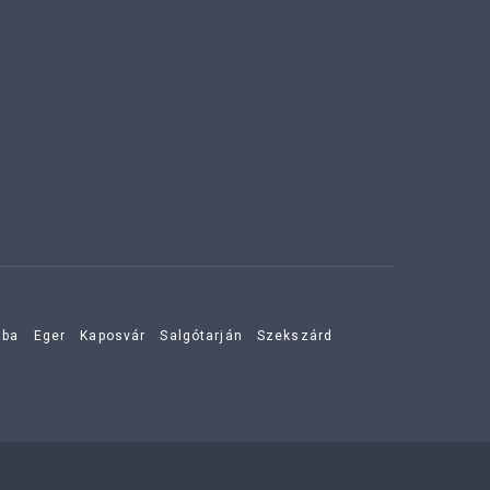
aba
Eger
Kaposvár
Salgótarján
Szekszárd