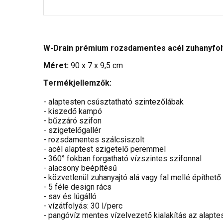
W-Drain prémium rozsdamentes acél zuhanyfoly
Méret:
90 x 7 x 9,5 cm
Termékjellemzők:
- alaptesten csúsztatható szintezőlábak
- kiszedő kampó
- bűzzáró szifon
- szigetelőgallér
- rozsdamentes szálcsiszolt
- acél alaptest szigetelő peremmel
- 360° fokban forgatható vízszintes szifonnal
- alacsony beépítésű
- közvetlenül zuhanyajtó alá vagy fal mellé építhető
- 5 féle design rács
- sav és lúgálló
- vízátfolyás: 30 l/perc
- pangóvíz mentes vízelvezető kialakítás az alapte