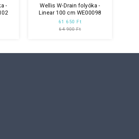
a -
Wellis W-Drain folyóka -
102
Linear 100 cm WE00098
61 650 Ft
64 900 Ft