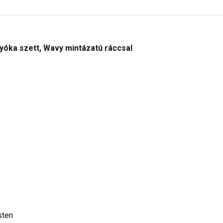
óka szett, Wavy mintázatú ráccsal
sten