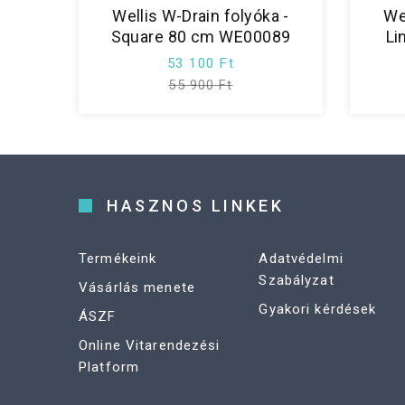
Wellis W-Drain folyóka -
We
Square 80 cm WE00089
Li
53 100 Ft
55 900 Ft
HASZNOS LINKEK
Termékeink
Adatvédelmi
Szabályzat
Vásárlás menete
Gyakori kérdések
ÁSZF
Online Vitarendezési
Platform