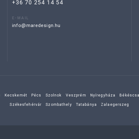
+36 70 254 14 54
E-MAIL
info@maredesign.hu
c
Kecskemét
Pécs
Szolnok
Veszprém
Nyíregyháza
Békéscs
Székesfehérvár
Szombathely
Tatabánya
Zalaegerszeg