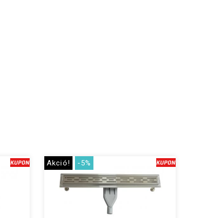
Akció!
-5%