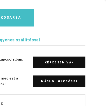
KOSÁRBA
ngyenes szállítással
kapcsolatban,
KÉRDÉSEM VAN
 meg ezt a
MÁSHOL OLCSÓBB?
nk!
OK