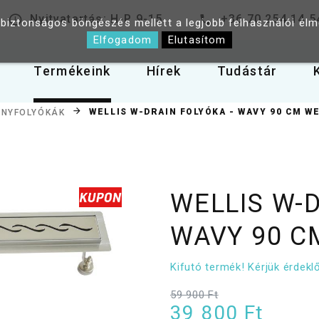
Nyitvatartás: H-P 9-15
+36 70 254 14 5
 biztonságos böngészés mellett a legjobb felhasználói él
Elfogadom
Elutasítom
Termékeink
Hírek
Tudástár
WELLIS W-DRAIN FOLYÓKA - WAVY 90 CM W
NYFOLYÓKÁK
WELLIS W-D
WAVY 90 C
Kifutó termék! Kérjük érdek
59 900 Ft
39 800 Ft