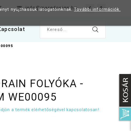
4
info@maredesign.hu
ményt nyújthassuk látogatóinknak.
További információk.
Kapcsolat
Kereső...
E00095
RAIN FOLYÓKA -
M WE00095
lődjön a termék elérhetőségével kapcsolatosan!