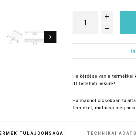
I
Ha kérdése van a termékkel 
itt felteheti nekünk!
Ha máshol olcsóbban találta
terméket, mutassa meg nekü
ERMÉK TULAJDONSÁGAI
TECHNIKAI ADAT