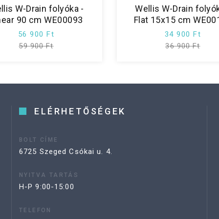
llis W-Drain folyóka -
Wellis W-Drain folyók
near 90 cm WE00093
Flat 15x15 cm WE00
56 900 Ft
34 900 Ft
59 900 Ft
36 900 Ft
ELÉRHETŐSÉGEK
BOLT CÍME
6725 Szeged Csókai u. 4.
NYITVA TARTÁS
H-P 9:00-15:00
TELEFON