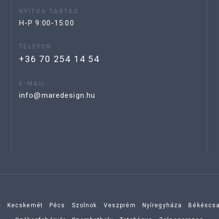
NYITVA TARTÁS
H-P 9:00-15:00
TELEFON
+36 70 254 14 54
E-MAIL
info@maredesign.hu
c
Kecskemét
Pécs
Szolnok
Veszprém
Nyíregyháza
Békéscs