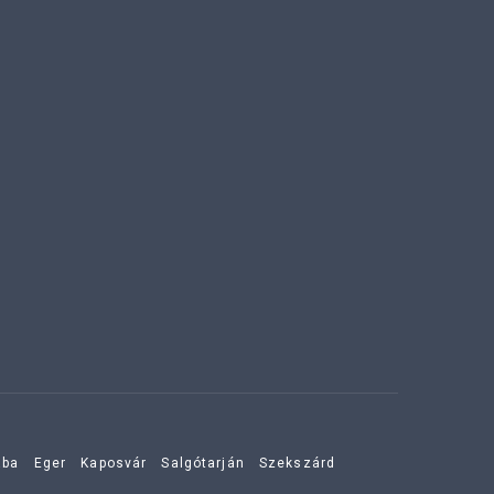
aba
Eger
Kaposvár
Salgótarján
Szekszárd