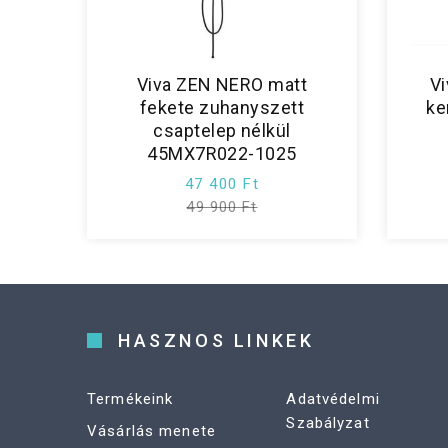
Viva ZEN NERO matt
V
fekete zuhanyszett
ke
csaptelep nélkül
45MX7R022-1025
47 400 Ft
49 900 Ft
HASZNOS LINKEK
Termékeink
Adatvédelmi
Szabályzat
Vásárlás menete