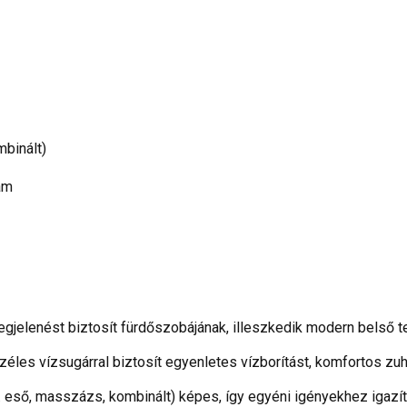
mbinált)
am
egjelenést biztosít fürdőszobájának, illeszkedik modern belső t
széles vízsugárral biztosít egyenletes vízborítást, komfortos zu
. eső, masszázs, kombinált) képes, így egyéni igényekhez igazít