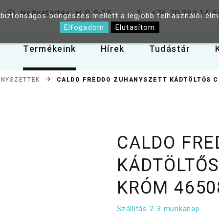
Nyitvatartás: H-P 9-15
+36 70 254 14 5
 biztonságos böngészés mellett a legjobb felhasználói él
Elfogadom
Elutasítom
Termékeink
Hírek
Tudástár
CALDO FREDDO ZUHANYSZETT KÁDTÖLTŐS C
NYSZETTEK
CALDO FRE
KÁDTÖLTŐS
KRÓM 4650
Szállítás 2-3 munkanap