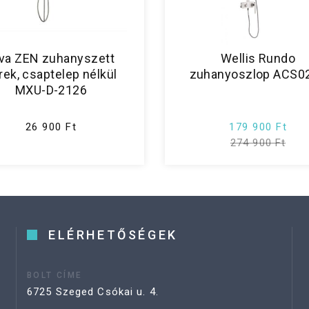
iva ZEN zuhanyszett
Wellis Rundo
rek, csaptelep nélkül
zuhanyoszlop ACS0
MXU-D-2126
26 900 Ft
179 900 Ft
274 900 Ft
ELÉRHETŐSÉGEK
BOLT CÍME
6725 Szeged Csókai u. 4.