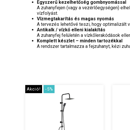
Egyszerű kezelhetőség gombnyomással
A zuhanyfejen (vagy a vezérlőegységen) elhely
vízfolyást.
Vízmegtakarítás és magas nyomás
A tervezés lehetővé teszi, hogy optimalizált 
Antikalk / vízkő elleni kialakítás
A zuhanyfej felületén a vízkőlerakódások ell
Komplett készlet – minden tartozékkal
A rendszer tartalmazza a fejzuhanyt, kézi zu
Akció!
-5%