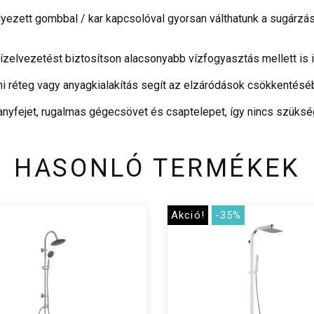
ezett gombbal / kar kapcsolóval gyorsan válthatunk a sugárzás m
vízelvezetést biztosítson alacsonyabb vízfogyasztás mellett is i
eni réteg vagy anyagkialakítás segít az elzáródások csökkentés
hanyfejet, rugalmas gégecsövet és csaptelepet, így nincs szüksé
HASONLÓ TERMÉKEK
Akció!
-35%