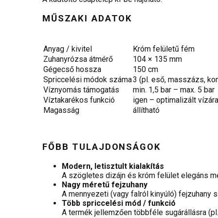
MŰSZAKI ADATOK
Anyag / kivitel
Króm felületű fém
Zuhanyrózsa átmérő
104 × 135 mm
Gégecső hossza
150 cm
Spriccelési módok száma
3 (pl. eső, masszázs, ko
Víznyomás támogatás
min. 1,5 bar – max. 5 bar
Víztakarékos funkció
igen – optimalizált vízár
Magasság
állítható
FŐBB TULAJDONSÁGOK
Modern, letisztult kialakítás
A szögletes dizájn és króm felület elegáns m
Nagy méretű fejzuhany
A mennyezeti (vagy falról kinyúló) fejzuhany 
Több spriccelési mód / funkció
A termék jellemzően többféle sugárállásra (pl