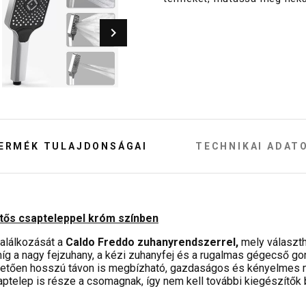
ERMÉK TULAJDONSÁGAI
TECHNIKAI ADAT
tős csapteleppel króm színben
találkozását a
Caldo Freddo zuhanyrendszerrel,
mely választh
íg a nagy fejzuhany, a kézi zuhanyfej és a rugalmas gégecső gon
nhetően hosszú távon is megbízható, gazdaságos és kényelmes m
aptelep is része a csomagnak, így nem kell további kiegészítők