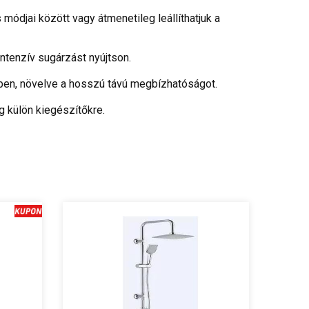
ódjai között vagy átmenetileg leállíthatjuk a
ntenzív sugárzást nyújtson.
ében, növelve a hosszú távú megbízhatóságot.
g külön kiegészítőkre.