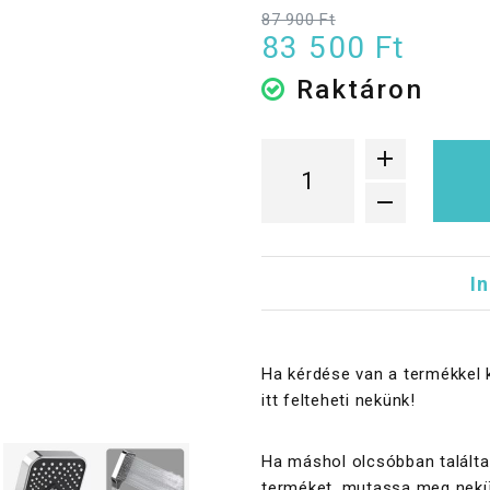
87 900 Ft
83 500 Ft
Raktáron
I
Ha kérdése van a termékkel 
itt felteheti nekünk!
Ha máshol olcsóbban találta
terméket, mutassa meg nekü