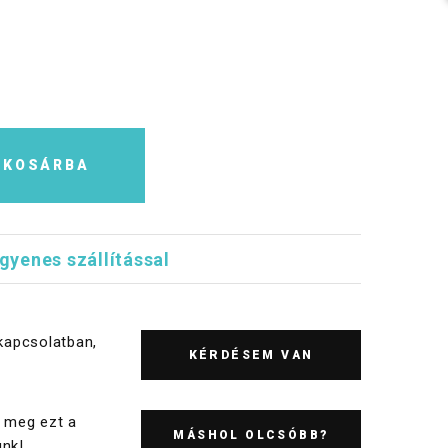
KOSÁRBA
ngyenes szállítással
kapcsolatban,
KÉRDÉSEM VAN
 meg ezt a
MÁSHOL OLCSÓBB?
nk!