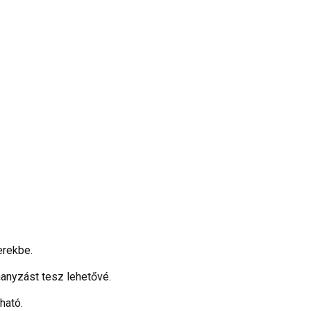
erekbe.
hanyzást tesz lehetővé.
ható.