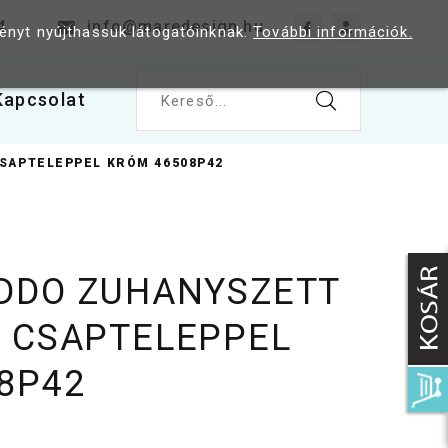
4
info@maredesign.hu
ményt nyújthassuk látogatóinknak.
További információk.
Kapcsolat
Kereső...
SAPTELEPPEL KRÓM 46508P42
DDO ZUHANYSZETT
 CSAPTELEPPEL
8P42