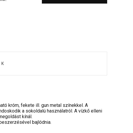
OK
ató króm, fekete ill. gun metal színekkel. A
doskodik a sokoldalú használatról. A vízkő elleni
egoldást kínál.
 beszerzésével bajlódnia.