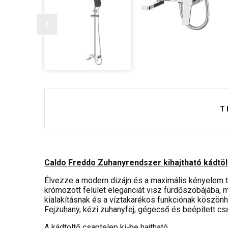
T
Caldo Freddo Zuhanyrendszer kihajtható kádtöl
Élvezze a modern dizájn és a maximális kényelem 
krómozott felület eleganciát visz fürdőszobájába, m
kialakításnak és a víztakarékos funkciónak köszö
Fejzuhany, kézi zuhanyfej, gégecső és beépített cs
A kádtöltő csaptelep ki-be hajtható.