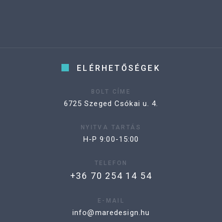
ELÉRHETŐSÉGEK
BOLT CÍME
6725 Szeged Csókai u. 4.
NYITVA TARTÁS
H-P 9:00-15:00
TELEFON
+36 70 254 14 54
E-MAIL
info@maredesign.hu