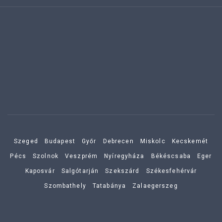
Szeged
Budapest
Győr
Debrecen
Miskolc
Kecskemét
Pécs
Szolnok
Veszprém
Nyíregyháza
Békéscsaba
Eger
Kaposvár
Salgótarján
Szekszárd
Székesfehérvár
Szombathely
Tatabánya
Zalaegerszeg