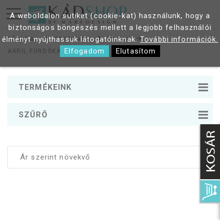
A weboldalon sütiket (cookie-kat) használunk, hogy a
biztonságos böngészés mellett a legjobb felhasználói
élményt nyújthassuk látogatóinknak.
További információk.
FŐOLDAL
TERMÉKEK
KÁDAK
Elfogadom
Elutasítom
AKRIL FÜRDŐKÁDAK
TERMÉKEINK
SZŰRŐ