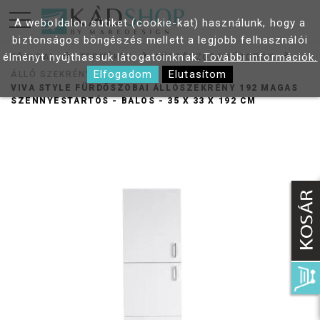
A weboldalon sütiket (cookie-kat) használunk, hogy a
biztonságos böngészés mellett a legjobb felhasználói
élményt nyújthassuk látogatóinknak.
További információk.
FŐOLDAL
TERMÉKEK
FÜRDŐSZOBA BÚTOROK
Elfogadom
Elutasítom
ÁLLÓ SZEKRÉNY
VIVA STYLE FÜRDŐSZOBAI ÁLLÓSZEKRÉNY 192 MAGAS
SZENNYESTARTÓS - BALOS - 35 X 33 X 192 CM