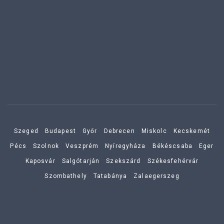
Szeged
Budapest
Győr
Debrecen
Miskolc
Kecskemét
Pécs
Szolnok
Veszprém
Nyíregyháza
Békéscsaba
Eger
Kaposvár
Salgótarján
Szekszárd
Székesfehérvár
Szombathely
Tatabánya
Zalaegerszeg