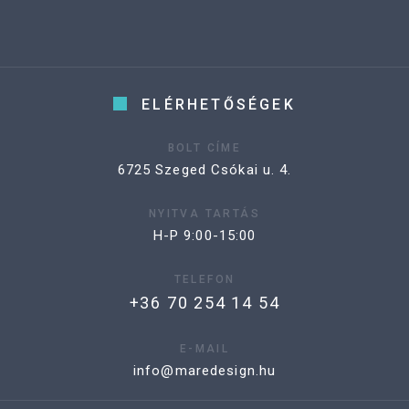
ELÉRHETŐSÉGEK
BOLT CÍME
6725 Szeged Csókai u. 4.
NYITVA TARTÁS
H-P 9:00-15:00
TELEFON
+36 70 254 14 54
E-MAIL
info@maredesign.hu