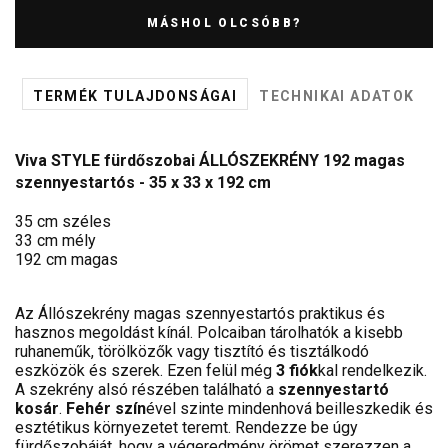
MÁSHOL OLCSÓBB?
TERMÉK TULAJDONSÁGAI
TECHNIKAI ADATOK
Viva STYLE fürdőszobai ÁLLÓSZEKRÉNY 192 magas
szennyestartós - 35 x 33 x 192 cm
35 cm széles
33 cm mély
192 cm magas
Az Állószekrény magas szennyestartós praktikus és
hasznos megoldást kínál. Polcaiban tárolhatók a kisebb
ruhaneműk, törölközők vagy tisztító és tisztálkodó
eszközök és szerek. Ezen felül még
3 fiók
kal rendelkezik.
A szekrény alsó részében található a
szennyestartó
kosár
.
Fehér szín
ével szinte mindenhová beilleszkedik és
esztétikus környezetet teremt. Rendezze be úgy
fürdőszobáját, hogy a végeredmény örömet szerezzen a