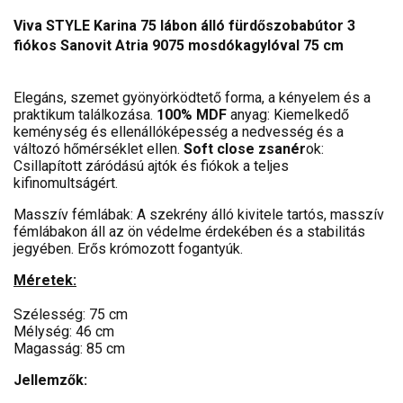
Viva STYLE Karina 75 lábon álló fürdőszobabútor 3
fiókos Sanovit Atria 9075 mosdókagylóval 75 cm
Elegáns, szemet gyönyörködtető forma, a kényelem és a
praktikum találkozása.
100% MDF
anyag: Kiemelkedő
keménység és ellenállóképesség a nedvesség és a
változó hőmérséklet ellen.
Soft close zsanér
ok:
Csillapított záródású ajtók és fiókok a teljes
kifinomultságért.
Masszív fémlábak: A szekrény álló kivitele tartós, masszív
fémlábakon áll az ön védelme érdekében és a stabilitás
jegyében. Erős krómozott fogantyúk.
Méretek:
Szélesség: 75 cm
Mélység: 46 cm
Magasság: 85 cm
Jellemzők: