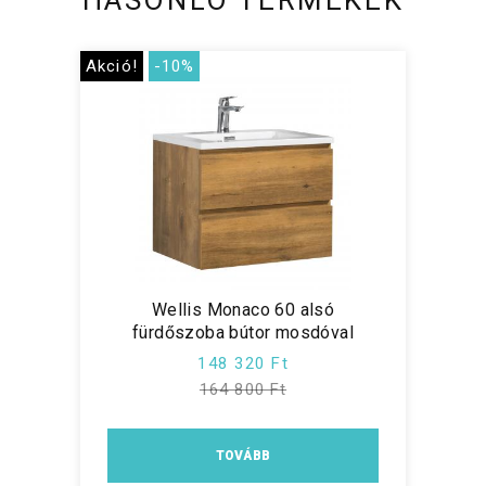
Akció!
-10%
Wellis Monaco 60 alsó
fürdőszoba bútor mosdóval
148 320 Ft
164 800 Ft
TOVÁBB