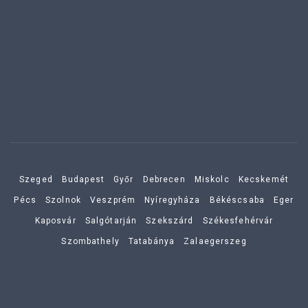
Szeged
Budapest
Győr
Debrecen
Miskolc
Kecskemét
Pécs
Szolnok
Veszprém
Nyíregyháza
Békéscsaba
Eger
Kaposvár
Salgótarján
Szekszárd
Székesfehérvár
Szombathely
Tatabánya
Zalaegerszeg