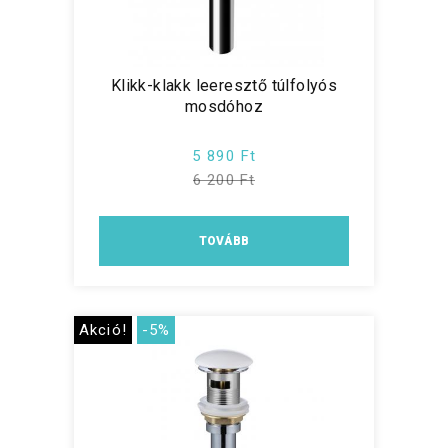
Klikk-klakk leeresztő túlfolyós
mosdóhoz
5 890 Ft
6 200 Ft
TOVÁBB
Akció!
-5%