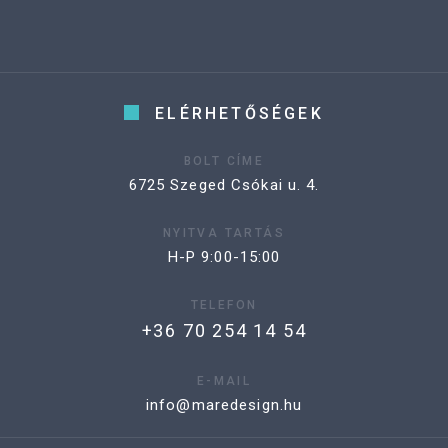
ELÉRHETŐSÉGEK
BOLT CÍME
6725 Szeged Csókai u. 4.
NYITVA TARTÁS
H-P 9:00-15:00
TELEFON
+36 70 254 14 54
E-MAIL
info@maredesign.hu