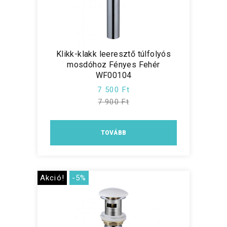
Klikk-klakk leeresztő túlfolyós
mosdóhoz Fényes Fehér
WF00104
7 500 Ft
7 900 Ft
TOVÁBB
Akció!
-5%