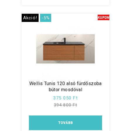
Akció!
-5%
Wellis Tunis 120 alsó fürdőszoba
bútor mosdóval
375 050 Ft
394 800 Ft
TOVÁBB