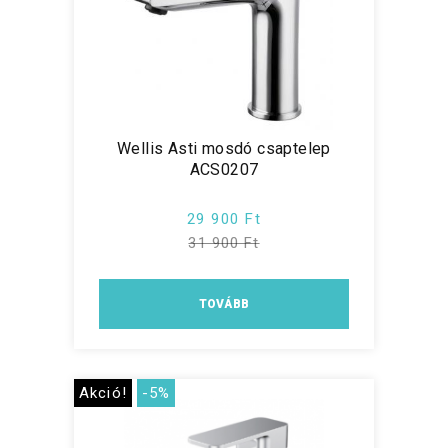
Wellis Asti mosdó csaptelep
ACS0207
29 900 Ft
31 900 Ft
TOVÁBB
Akció!
-5%