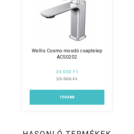
Wellis Cosmo mosdó csaptelep
ACS0202
34 000 Ft
35 900 Ft
TOVÁBB
HASONLÓ TERMÉKEK