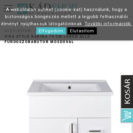
A weboldalon sütiket (cookie-kat) használunk, hogy a
biztonságos böngészés mellett a legjobb felhasználói
élményt nyújthassuk látogatóinknak.
További információk.
FŐOLDAL
TERMÉKEK
FÜRDŐSZOBA BÚTOROK
Elfogadom
Elutasítom
ALSÓ BÚTOR
VIVA STYLE KARINA 75 CM LÁBON ÁLLÓ
FÜRDŐSZOBABÚTOR MOSDÓVAL