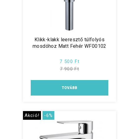
Klikk-klakk leeresztő túlfolyós
mosdóhoz Matt Fehér WF00102
7 500 Ft
7 900 Ft
TOVÁBB
Akció!
-6%